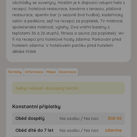
obchůdky se suvenýry. Hostům je k dispozici vstupní hala s
recepcí, hotelová restaurace, kavárna s terasou, plážová
restaurace, aperitiv bar (v sezoně živá hudba), kadeřnický
salón a pedikúra, sejf na recepci za poplatek, TV místnost,
společenská místnost, výtahy. Dva vnitřní bazény s
teplotami 36 a 26 stupňů, fitness a sauna (za poplatek). Wi-
fi na recepci pro hotelové hosty zdarma. Parkování před
hotelem zdarma. V hotelovém parčíku před hotelem
dětské hřiště.
Termíny
Informace
Mapa
Destinace
Nebyl nalezen dostupný termín.
Konstantní příplatky
Oběd dospělý
Na osobu / Na noc
300
Kč
Oběd dítě do 7 let
Na osobu / Na noc
zdarma