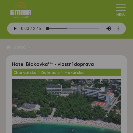
Domů
Hotel Biokovka*** - vlastní doprava
Chorvatsko
>
Dalmácie
>
Makarska