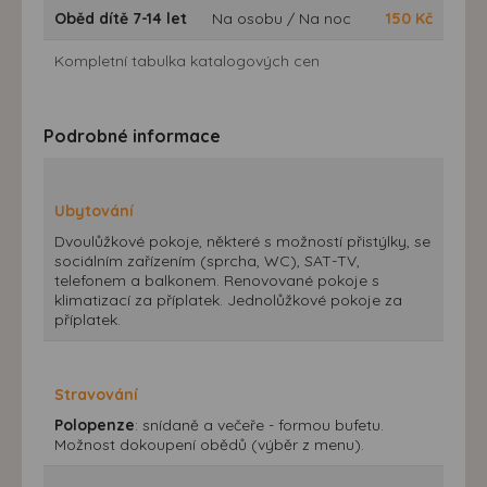
Oběd dítě 7-14 let
Na osobu / Na noc
150
Kč
Kompletní tabulka katalogových cen
Podrobné informace
Ubytování
Dvoulůžkové pokoje, některé s možností přistýlky, se
sociálním zařízením (sprcha, WC), SAT-TV,
telefonem a balkonem. Renovované pokoje s
klimatizací za příplatek. Jednolůžkové pokoje za
příplatek.
Stravování
Polopenze
: snídaně a večeře - formou bufetu.
Možnost dokoupení obědů (výběr z menu).