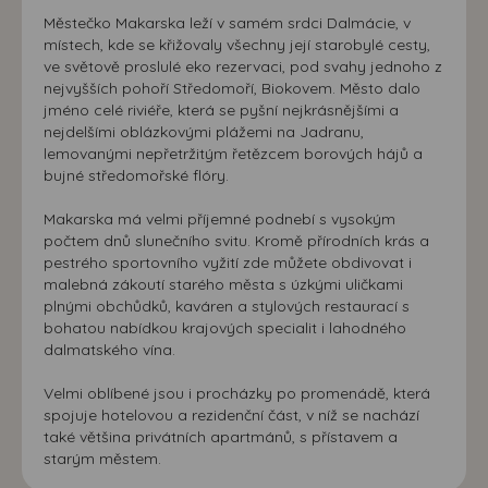
Městečko Makarska leží v samém srdci Dalmácie, v
místech, kde se křižovaly všechny její starobylé cesty,
ve světově proslulé eko rezervaci, pod svahy jednoho z
nejvyšších pohoří Středomoří, Biokovem. Město dalo
jméno celé riviéře, která se pyšní nejkrásnějšími a
nejdelšími oblázkovými plážemi na Jadranu,
lemovanými nepřetržitým řetězcem borových hájů a
bujné středomořské flóry.
Makarska má velmi příjemné podnebí s vysokým
počtem dnů slunečního svitu. Kromě přírodních krás a
pestrého sportovního vyžití zde můžete obdivovat i
malebná zákoutí starého města s úzkými uličkami
plnými obchůdků, kaváren a stylových restaurací s
bohatou nabídkou krajových specialit i lahodného
dalmatského vína.
Velmi oblíbené jsou i procházky po promenádě, která
spojuje hotelovou a rezidenční část, v níž se nachází
také většina privátních apartmánů, s přístavem a
starým městem.