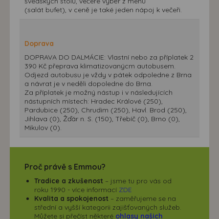
švédských stolů, večeře výběr z menu
(salát bufet), v ceně je také jeden nápoj k večeři.
Doprava
DOPRAVA DO DALMÁCIE: Vlastní nebo za příplatek 2
390 Kč přeprava klimatizovanýcm autobusem.
Odjezd autobusu je vždy v pátek odpoledne z Brna
a návrat je v neděli dopoledne do Brna.
Za příplatek je možný nástup i v následujících
nástupních místech: Hradec Králové (250),
Pardubice (250), Chrudim (250), Havl. Brod (250),
Jihlava (0), Žďár n. S. (150), Třebíč (0), Brno (0),
Mikulov (0).
Proč právě s Emmou?
Tradice a zkušenost
– jsme tu pro vás od
roku 1990 - více informací
ZDE
Kvalita a spokojenost
– zaměřujeme se na
střední a vyšší kategorii zajišťovaných služeb.
Můžete si přečíst některé
ohlasy našich