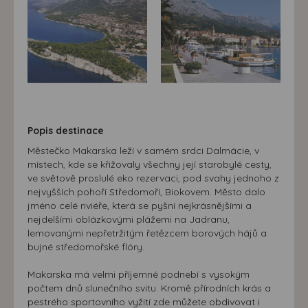
zájmech. Na základě těchto informací není zpravidla
možná bezprostřední identifikace uživatele. Bez vyjádření
souhlasu, nedojde k zobrazování obsahu a reklam
přizpůsobených Vašim zájmům.
Popis destinace
Městečko Makarska leží v samém srdci Dalmácie, v
místech, kde se křižovaly všechny její starobylé cesty,
ve světově proslulé eko rezervaci, pod svahy jednoho z
nejvyšších pohoří Středomoří, Biokovem. Město dalo
jméno celé riviéře, která se pyšní nejkrásnějšími a
nejdelšími oblázkovými plážemi na Jadranu,
lemovanými nepřetržitým řetězcem borových hájů a
bujné středomořské flóry.
Makarska má velmi příjemné podnebí s vysokým
počtem dnů slunečního svitu. Kromě přírodních krás a
pestrého sportovního vyžití zde můžete obdivovat i