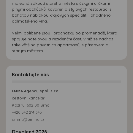
malebná zákoutí starého města s úzkými uličkami
plnými obchůdků, kaváren a stylových restaurací s
bohatou nabídkou krajových specialit i lahodného
dalmatského vína.
Velmi oblíbené jsou i procházky po promenádě, která
spojuje hotelovou a rezidenční část, v níž se nachází
také většina privátních apartmánů, s přístavem a
starým městem.
Kontaktujte nás
EMMA Agency spol. s r.o.
cestovní kancelář
Kozí 10, 602 00 Brno
+420 542 214 343
emma@emma.cz
Dovolená 2026