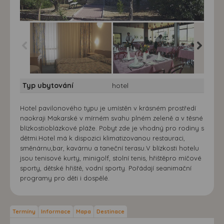
Hotel Rivijera
Hotel Rivijera
Hotel Riv
Typ ubytování
hotel
Hotel pavilonového typu je umístěn v krásném prostředí
naokraji Makarské v mírném svahu plném zeleně a v těsné
blízkostioblázkové pláže. Pobyt zde je vhodný pro rodiny s
dětmi.Hotel má k dispozici klimatizovanou restauraci,
směnárnu,bar, kavárnu a taneční terasu.V blízkosti hotelu
jsou tenisové kurty, minigolf, stolní tenis, hřištěpro míčové
sporty, dětské hřiště, vodní sporty. Pořádají seanimační
programy pro děti i dospělé.
Termíny
Informace
Mapa
Destinace