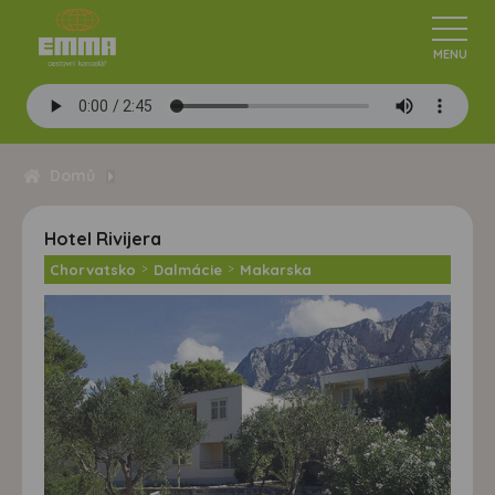
Domů
Hotel Rivijera
Chorvatsko
>
Dalmácie
>
Makarska