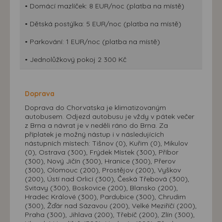
• Domácí mazlíček: 8 EUR/noc (platba na místě)
• Dětská postýlka: 5 EUR/noc (platba na místě)
• Parkování: 1 EUR/noc (platba na místě)
• Jednolůžkový pokoj 2 300 Kč
Doprava
Doprava do Chorvatska je klimatizovaným
autobusem. Odjezd autobusu je vždy v pátek večer
z Brna a návrat je v neděli ráno do Brna. Za
příplatek je možný nástup i v následujících
nástupních místech: Tišnov (0), Kuřim (0), Mikulov
(0), Ostrava (300), Frýdek Místek (300), Příbor
(300), Nový Jičín (300), Hranice (300), Přerov
(300), Olomouc (200), Prostějov (200), Vyškov
(200), Ústí nad Orlicí (300), Česká Třebová (300),
Svitavy (300), Boskovice (200), Blansko (200),
Hradec Králové (300), Pardubice (300), Chrudim
(300), Žďár nad Sázavou (200), Velké Meziříčí (200),
Praha (300), Jihlava (200), Třebíč (200), Zlín (300),