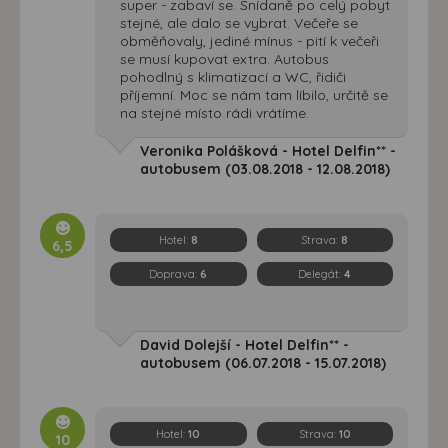
super - zabaví se. Snídaně po celý pobyt
stejné, ale dalo se vybrat. Večeře se
obměňovaly, jediné mínus - pití k večeři
se musí kupovat extra. Autobus
pohodlný s klimatizací a WC, řidiči
příjemní. Moc se nám tam líbilo, určitě se
na stejné místo rádi vrátíme.
Veronika Polášková - Hotel Delfin** -
autobusem (03.08.2018 - 12.08.2018)
Hotel:
8
Strava:
8
6,5
Doprava:
6
Delegát:
4
David Dolejší - Hotel Delfin** -
autobusem (06.07.2018 - 15.07.2018)
Hotel:
10
Strava:
10
10