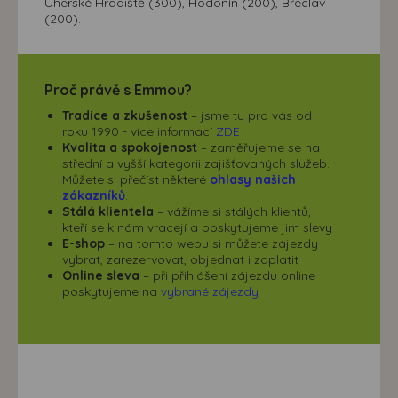
Uherské Hradiště (300), Hodonín (200), Břeclav
(200).
Proč právě s Emmou?
Tradice a zkušenost
– jsme tu pro vás od
roku 1990 - více informací
ZDE
Kvalita a spokojenost
– zaměřujeme se na
střední a vyšší kategorii zajišťovaných služeb.
Můžete si přečíst některé
ohlasy našich
zákazníků
.
Stálá klientela
– vážíme si stálých klientů,
kteří se k nám vracejí a poskytujeme jim slevy
E-shop
– na tomto webu si můžete zájezdy
vybrat, zarezervovat, objednat i zaplatit
Online sleva
– při přihlášení zájezdu online
poskytujeme na
vybrané zájezdy