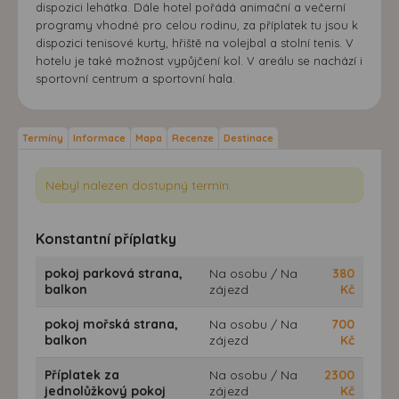
dispozici lehátka. Dále hotel pořádá animační a večerní
programy vhodné pro celou rodinu, za příplatek tu jsou k
dispozici tenisové kurty, hřiště na volejbal a stolní tenis. V
hotelu je také možnost vypůjčení kol. V areálu se nachází i
sportovní centrum a sportovní hala.
Termíny
Informace
Mapa
Recenze
Destinace
Nebyl nalezen dostupný termín.
Konstantní příplatky
pokoj parková strana,
Na osobu / Na
380
balkon
zájezd
Kč
pokoj mořská strana,
Na osobu / Na
700
balkon
zájezd
Kč
Příplatek za
Na osobu / Na
2300
jednolůžkový pokoj
zájezd
Kč