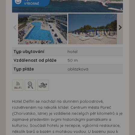
VÝBORNÉ
Hotel Delfin** -
Hotel Delfin** -
Hotel Del
Typ ubytování
hotel
autobusem - Hotel
autobusem - Hotel
autobus
Delfin - bazén
Delfin - pláž
Delfin -
Vzdálenost od pláže
50 m
Typ pláže
oblázková
Hotel Delfín se nachází na slunném poloostrově,
rozvětveném na několik křídel. Centrum města Poreč
(Chorvatsko, Istrie) je vzdálené necelých pět kilometrů a je
zajímavé především svými historickými památkami a
kulturou. Součástí hotelu je recepce, výborná restaurace,
několik barů a bazén s mořskou vodou. U bazénu jsou k