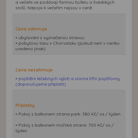
a večeře se podávají formou bufetu a švédských
stolů. Nápoje k večeřím nejsou v ceně.
Cena zahrnuje
• ubytování s vyznačenou stravou
• pobytovu taxu v Chorvatsku (pokud není v ceníku
uvedeno jinak)
Cena nezahrnuje
•
pojištění léčebných výloh a storna ERV pojišťovny
(doporučujeme připlatit)
Příplatky
• Pokoj s balkonem strana park: 380 Kč/ os./ týden
• Pokoj s balkonem mořská strana: 700 Kč/ os./
týden