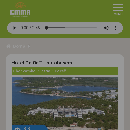
Domů
Hotel Delfin** - autobusem
Chorvatsko
>
Istrie
>
Poreč
8,8