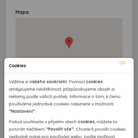
Mapa
Cookies
Nutné cookies
Nutné cookies pomáhají, aby byla webová stránka
Vážíme si
vašeho soukromí
. Pomocí
cookies
použitelná tak, že umožní základní funkce jako navigace
analyzujeme návštěvnost, přizpůsobujeme obsah a
stránky a přístup k zabezpečeným sekcím webové stránky.
reklamy podle vašich potřeb. Informace o tom, k čemu
Recenze
Webová stránka nemůže správně fungovat bez těchto
používáme jednotlivé cookies naleznete v možnosti
8,8
cookies.
“Nastavení”
.
4 HODNOCENÍ
Pokud souhlasíte s přijetím všech
cookies
, můžete to
Analytické cookies
9
potvrdit tlačítkem
“Povolit vše”
. Chcete-li povolit cookies
HOTEL
nezbytně nutné pro používání webu, zvolte možnost
Pomocí analytických cookies můžeme měřit návštěvnost