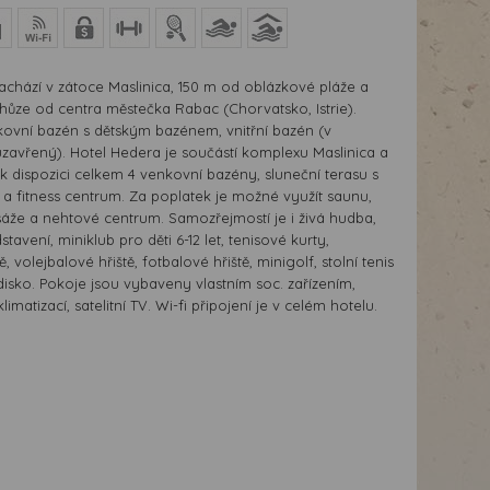
achází v zátoce Maslinica, 150 m od oblázkové pláže a
hůze od centra městečka Rabac (Chorvatsko, Istrie).
kovní bazén s dětským bazénem, vnitřní bazén (v
uzavřený). Hotel Hedera je součástí komplexu Maslinica a
 k dispozici celkem 4 venkovní bazény, sluneční terasu s
 a fitness centrum. Za poplatek je možné využít saunu,
sáže a nehtové centrum. Samozřejmostí je i živá hudba,
tavení, miniklub pro děti 6-12 let, tenisové kurty,
, volejbalové hřiště, fotbalové hřiště, minigolf, stolní tenis
isko. Pokoje jsou vybaveny vlastním soc. zařízením,
imatizací, satelitní TV. Wi-fi připojení je v celém hotelu.