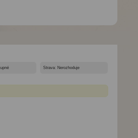
Hotel Hedera**** -
Hotel Hedera**** -
Hotel Hedera**** -
Rabac - hotel Hedera -
Rabac - hotel Hedera
Rabac - hotel Hed
standard pokoj
superior pokoj