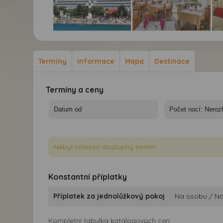
Hotel Hedera**** -
Hotel Hedera**** -
Hot
Rabac - hotel Hedera
Rabac - hotel Hedera
Rab
Termíny
Informace
Mapa
Destinace
Termíny a ceny
Nebyl nalezen dostupný termín.
Konstantní příplatky
Příplatek za jednolůžkový pokoj
Na osobu / Na
Kompletní tabulka katalogových cen