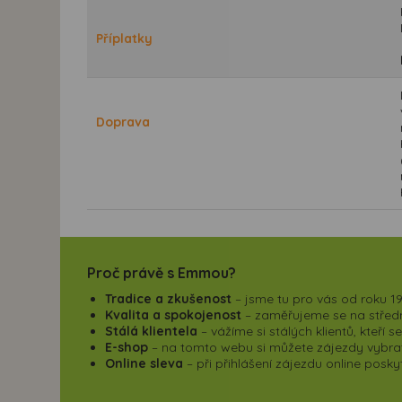
Příplatky
Doprava
Proč právě s Emmou?
Tradice a zkušenost
– jsme tu pro vás od roku 19
Kvalita a spokojenost
– zaměřujeme se na střední
Stálá klientela
– vážíme si stálých klientů, kteří 
E-shop
– na tomto webu si můžete zájezdy vybrat,
Online sleva
– při přihlášení zájezdu online pos