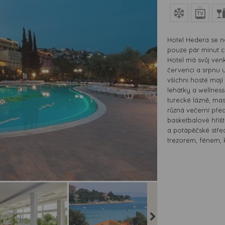
Hotel Hedera se n
pouze pár minut c
Hotel má svůj ven
červenci a srpnu 
všichni hosté mají
lehátky a wellness
turecké lázně, ma
různá večerní předs
basketbalové hřiště
a potápěčské střed
trezorem, fénem, kl