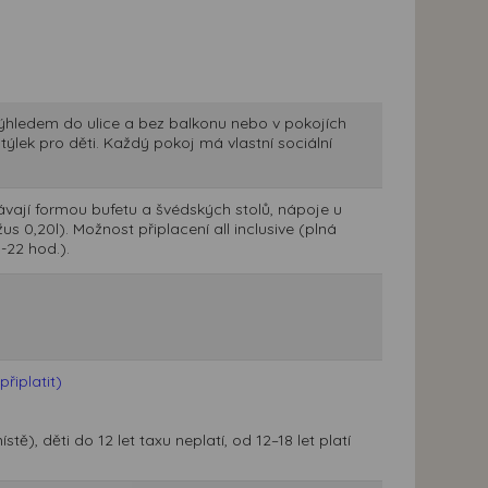
výhledem do ulice a bez balkonu nebo v pokojích
ýlek pro děti. Každý pokoj má vlastní sociální
ávají formou bufetu a švédských stolů, nápoje u
us 0,20l). Možnost připlacení all inclusive (plná
-22 hod.).
řiplatit)
, děti do 12 let taxu neplatí, od 12–18 let platí