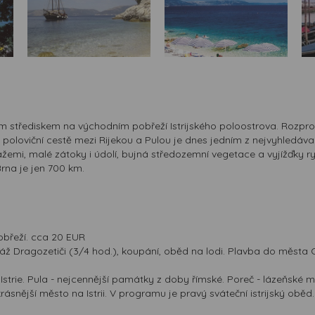
m střediskem na východním pobřeží Istrijského poloostrova. Rozpro
loviční cestě mezi Rijekou a Pulou je dnes jedním z nejvyhledávaně
ážemi, malé zátoky i údolí, bujná středozemní vegetace a vyjížďky ryb
rna je jen 700 km.
břeží. cca 20 EUR
áž Dragozetiči (3/4 hod.), koupání, oběd na lodi. Plavba do města C
trie. Pula - nejcennější památky z doby římské. Poreč - lázeňské mě
ější město na Istrii. V programu je pravý sváteční istrijský oběd. T