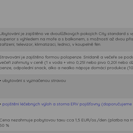
Ubytování je zajištěno ve dvoulůžkových pokojích City standard s 
superior s výhledem na moře a s balkonem, s možností až dvou přist
zařízení, televizor, klimatizaci, lednici, v koupelně fén.
Stravování je zajištěno formou polopenze. Snídaně a večeře se pod
večeří zahrnuty v ceně (1 x voda + víno 0,25l nebo pivo 0,20l nebo dž
penze, odpolední snack, alko a nealko nápoje domácí produkce (10
• ubytování s vyznačenou stravou
•
pojištění léčebných výloh a storna ERV pojišťovny (doporučujeme p
Cena nezahrnuje pobytovou taxu cca 1,5 EUR/os./den (platba na místě)
50 %