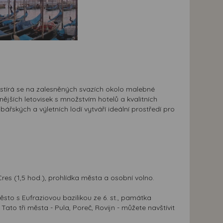
stírá se na zalesněných svazích okolo malebné
jších letovisek s množstvím hotelů a kvalitních
ářských a výletních lodí vytváří ideální prostředí pro
res (1,5 hod.), prohlídka města a osobní volno.
sto s Eufraziovou bazilikou ze 6. st., památka
ato tři města - Pula, Poreč, Rovijn - můžete navštívit