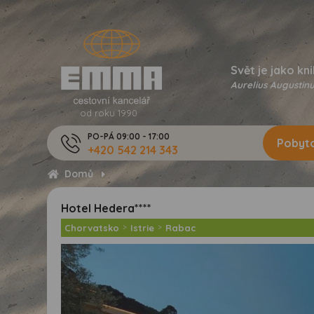
Svět je jako kni
Aurelius Augustinu
od roku 1990
PO-PÁ 09:00 - 17:00
Pobyto
+420 542 214 343
Domů
Hotel Hedera****
Chorvatsko
>
Istrie
>
Rabac