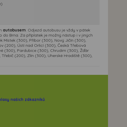
e)
ým
autobusem
. Odjezd autobusu je vždy v pátek
o do Brna. Za příplatek je možný nástup i v jiných
 Místek (300), Příbor (300), Nový Jičín (300),
v (200), Ústí nad Orlicí (300), Česká Třebová
vé (300), Pardubice (300), Chrudim (300), Žďár
 Třebíč (200), Zlín (300), Uherské Hradiště (300),
hlasy našich zákazníků
.