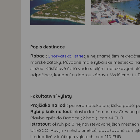
Popis destinace
Rabac
(
Chorvatsko
,
Istrie
)je nejznámějším rekreační
mořské zátoky. Původně malé rybářské městečko na po
služeb. Křišťálově čistá voda s bílými oblázkovými pl
odpočinek, koupání a dobrou zábavu. Vzdálenost z B
Fakultativní výlety
Projížďka na lodi:
panoramatická projížďka podél po
Rybí piknik na lodi:
plavba lodí na ostrov Cres na pl
Plavba zpět do Rabace (2 hod.). cca 44 EUR
Istratour:
okruh po 3 nejnavštěvovanějších městech Is
UNESCO. Rovijn - město umělců, považované za nejkrásn
i jednotlivě v krátkých výletech. cca 110 EUR