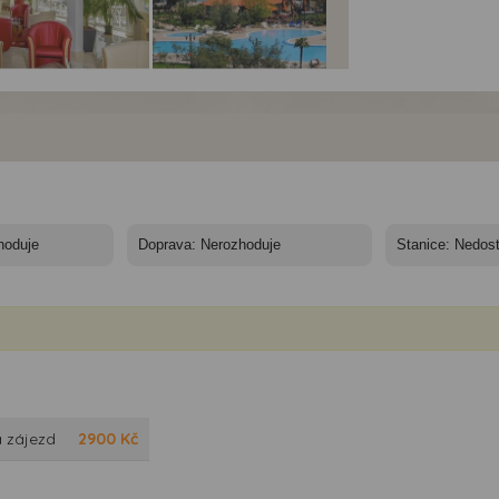
el Hedera**** -
Hotel Hedera**** -
Hotel Hedera**** -
ac - hotel Hedera
Rabac - hotel komplex
Rabac - hotel komplex
Maslinica
Maslinica
 zájezd
2900
Kč