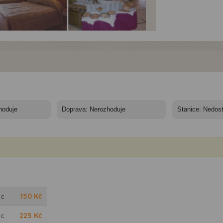
Hotely Maslinica*** -
Hotely Maslinica*** -
Chorvatsko, Rabac -
Chorvatsko, Rabac -
Hotely Maslinica
Hotely Maslinica
oc
150
Kč
oc
225
Kč