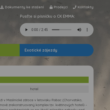
Dokumenty ke stažení
Prodejci
Kontakty
Pusťte si písničku o CK EMMA:
Exotické zájezdy
hotel
eží v Maslinické zátoce v letovisku Rabac (Chorvatsko,
o nově zrekonstruovaný komplex tzv. květinových hotelů –
arcis nacházejících se na úbočí zeleného pahorku nad