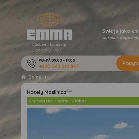
Svět je jako kni
Aurelius Augustinu
od roku 1990
PO-PÁ 09:00 - 17:00
Pobyto
+420 542 214 343
Domů
Hotely Maslinica***
Chorvatsko
>
Istrie
>
Rabac