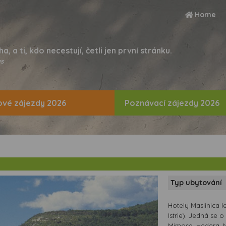
Home
ha, a ti, kdo necestují, četli jen první stránku.
s
vé zájezdy 2026
Poznávací zájezdy 2026
Typ ubytování
Hotely Maslinica l
Istrie). Jedná se 
Mimosa, Hedera, N