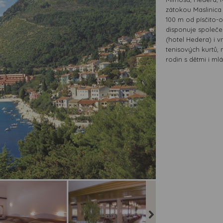
zátokou Maslinica
100 m od písčito
disponuje společen
(hotel Hedera) i v
tenisových kurtů, 
rodin s dětmi i m