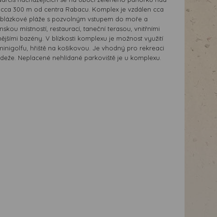
 cca 300 m od centra Rabacu. Komplex je vzdálen cca
-oblázkové pláže s pozvolným vstupem do moře a
skou místností, restaurací, taneční terasou, vnitřními
nějšími bazény. V blízkosti komplexu je možnost využití
minigolfu, hřiště na košíkovou. Je vhodný pro rekreaci
ládeže. Neplacené nehlídané parkoviště je u komplexu.