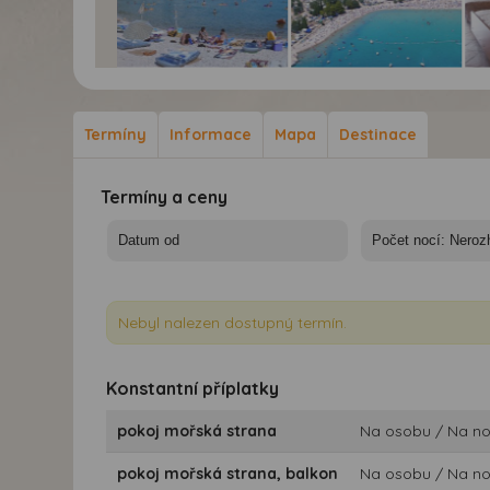
y Maslinica*** -
Hotely Maslinica*** -
Hotely Maslinica*** -
vatsko, Rabac -
Chorvatsko, Rabac -
Chorvatsko, Rabac -
ly Maslinica
Hotely Maslinica
Hotely Maslinica
Termíny
Informace
Mapa
Destinace
Termíny a ceny
Nebyl nalezen dostupný termín.
Konstantní příplatky
pokoj mořská strana
Na osobu / Na n
pokoj mořská strana, balkon
Na osobu / Na n