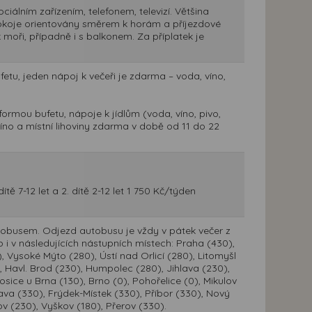
iálním zařízením, telefonem, televizí. Většina
pokoje orientovány směrem k horám a příjezdové
 moři, případně i s balkonem. Za příplatek je
etu, jeden nápoj k večeři je zdarma – voda, víno,
 formou bufetu, nápoje k jídlům (voda, víno, pivo,
íno a místní lihoviny zdarma v době od 11 do 22
ítě 7-12 let a 2. dítě 2-12 let 1 750 Kč/týden
tobusem. Odjezd autobusu je vždy v pátek večer z
 i v následujících nástupních místech: Praha (430),
 Vysoké Mýto (280), Ústí nad Orlicí (280), Litomyšl
, Havl. Brod (230), Humpolec (280), Jihlava (230),
 Rosice u Brna (130), Brno (0), Pohořelice (0), Mikulov
ava (330), Frýdek-Místek (330), Příbor (330), Nový
ov (230), Vyškov (180), Přerov (330).