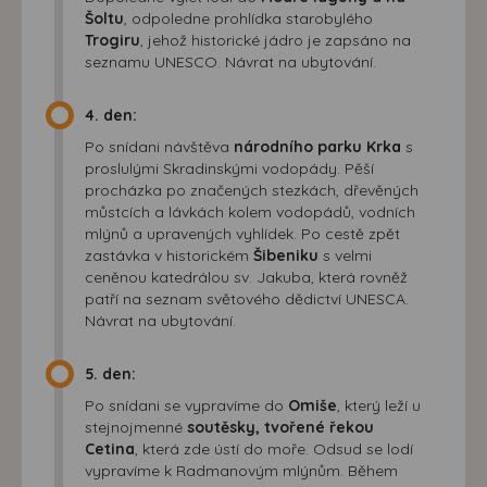
Šoltu
, odpoledne prohlídka starobylého
Trogiru
, jehož historické jádro je zapsáno na
seznamu UNESCO. Návrat na ubytování.
4. den:
Po snídani návštěva
národního parku Krka
s
proslulými Skradinskými vodopády. Pěší
procházka po značených stezkách, dřevěných
můstcích a lávkách kolem vodopádů, vodních
mlýnů a upravených vyhlídek. Po cestě zpět
zastávka v historickém
Šibeniku
s velmi
ceněnou katedrálou sv. Jakuba, která rovněž
patří na seznam světového dědictví UNESCA.
Návrat na ubytování.
5. den:
Po snídani se vypravíme do
Omiše
, který leží u
stejnojmenné
soutěsky, tvořené řekou
Cetina
, která zde ústí do moře. Odsud se lodí
vypravíme k Radmanovým mlýnům. Během