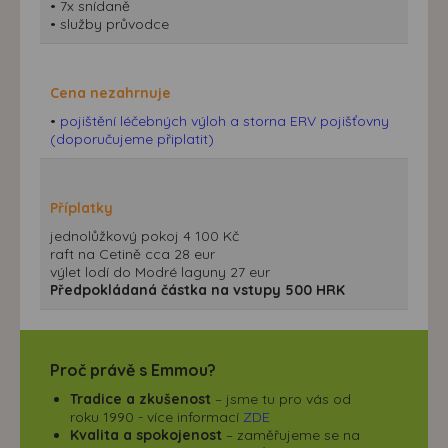
• 7x snídaně
• služby průvodce
Cena nezahrnuje
•
pojištění léčebných výloh a storna ERV pojišťovny
(doporučujeme připlatit)
Příplatky
jednolůžkový pokoj 4 100 Kč
raft na Cetině cca 28 eur
výlet lodí do Modré laguny 27 eur
Předpokládaná částka na vstupy 500 HRK
Proč právě s Emmou?
Tradice a zkušenost
– jsme tu pro vás od
roku 1990 - více informací
ZDE
Kvalita a spokojenost
– zaměřujeme se na