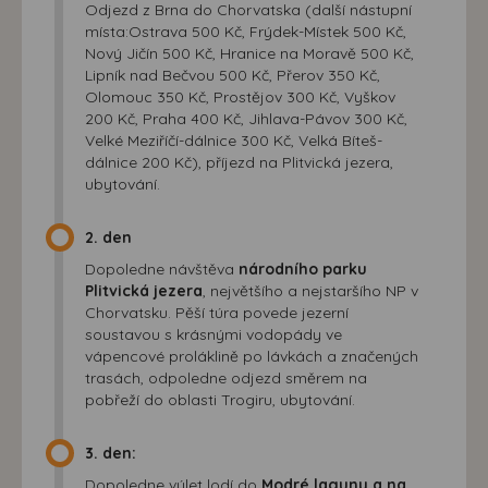
Odjezd z Brna do Chorvatska (další nástupní
místa:Ostrava 500 Kč, Frýdek-Místek 500 Kč,
Nový Jičín 500 Kč, Hranice na Moravě 500 Kč,
Lipník nad Bečvou 500 Kč, Přerov 350 Kč,
Olomouc 350 Kč, Prostějov 300 Kč, Vyškov
200 Kč, Praha 400 Kč, Jihlava-Pávov 300 Kč,
Velké Meziříčí-dálnice 300 Kč, Velká Bíteš-
dálnice 200 Kč), příjezd na Plitvická jezera,
ubytování.
2. den
Dopoledne návštěva
národního parku
Plitvická jezera
, největšího a nejstaršího NP v
Chorvatsku. Pěší túra povede jezerní
soustavou s krásnými vodopády ve
vápencové proláklině po lávkách a značených
trasách, odpoledne odjezd směrem na
pobřeží do oblasti Trogiru, ubytování.
3. den:
Dopoledne výlet lodí do
Modré laguny a na