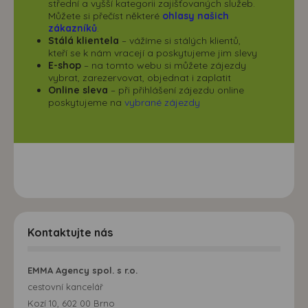
střední a vyšší kategorii zajišťovaných služeb.
Můžete si přečíst některé
ohlasy našich
zákazníků
.
Stálá klientela
– vážíme si stálých klientů,
kteří se k nám vracejí a poskytujeme jim slevy
E-shop
– na tomto webu si můžete zájezdy
vybrat, zarezervovat, objednat i zaplatit
Online sleva
– při přihlášení zájezdu online
poskytujeme na
vybrané zájezdy
Kontaktujte nás
EMMA Agency spol. s r.o.
cestovní kancelář
Kozí 10, 602 00 Brno