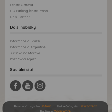
Letiště Ostrava
GO Parking letiště Praha
Další Partneři
Další nabídky
Informace o Brazílii
Informace o Argentině
Turistika na Moravě
Poznávací zájezdy
Sociální sítě
Rezervační systém
is>tour
Redakční systém
is>content
Realizace
MagicWare