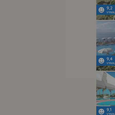
9,2
VYNIK
9,4
VYNIK
9,1
VYNIK