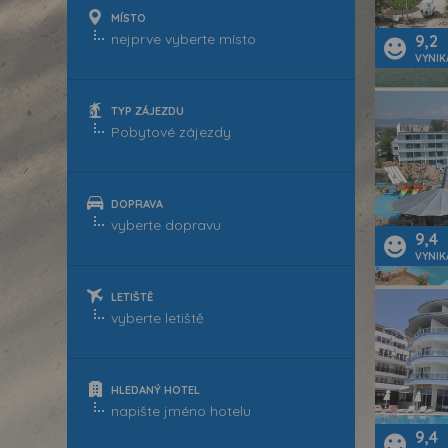
MÍSTO
9,2
VYNIK
TYP ZÁJEZDU
DOPRAVA
9,4
VYNIK
LETIŠTĚ
HLEDANÝ HOTEL
9,4