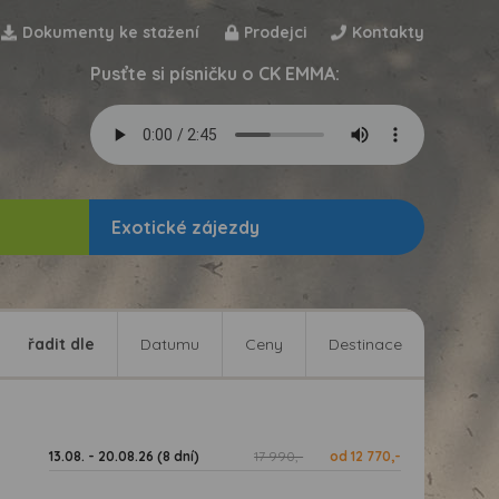
Dokumenty ke stažení
Prodejci
Kontakty
Pusťte si písničku o CK EMMA:
Exotické zájezdy
řadit dle
Datumu
Ceny
Destinace
13.08. - 20.08.26 (8 dní)
17 990,-
od 12 770,-