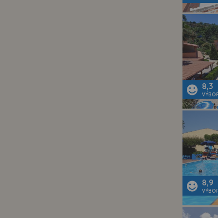
8,3
VÝBO
8,9
VÝBO