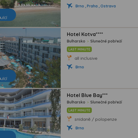
Brno , Praha , Ostrava
AJÍCÍ
Hotel Kotva****
Bulharsko
>
Slunečné pobřeží
LAST MINUTE
all inclusive
Brno
AJÍCÍ
Hotel Blue Bay***
Bulharsko
>
Slunečné pobřeží
LAST MINUTE
snídaně / polopenze
Brno