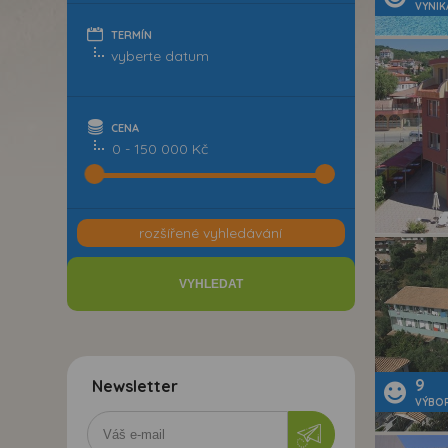
VYNIK
TERMÍN
CENA
0 - 150 000 Kč
rozšířené vyhledávání
9
Newsletter
VÝBO