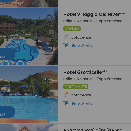
Hotel Villaggio Old River***
Itálie
>
Kalábrie
>
Capo Vaticano
NOVINKA
polopenze
Brno , Praha
RNÉ
Hotel Grotticelle***
Itálie
>
Kalábrie
>
Capo Vaticano
FIRST MINUTE
polopenze
Brno , Praha
RNÉ
Apartmánový dům Stenna