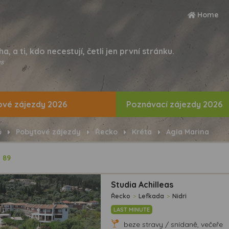
Home
ha, a ti, kdo necestují, četli jen první stránku.
s
vé zájezdy 2026
Poznávací zájezdy 2026
ů
Pobytové zájezdy
Řecko
Kréta
Agia Marina
ů
89
Studia Achilleas
Řecko
>
Lefkada
>
Nidri
LAST MINUTE
beze stravy / snídaně, večeře