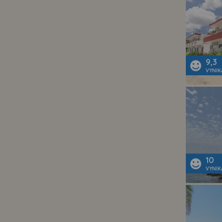
9,3
VYNIK
10
VYNIK