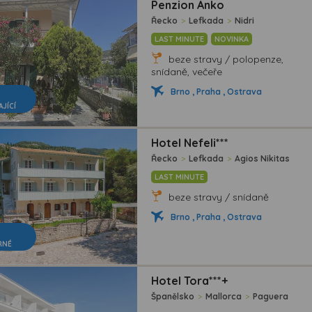
Penzion Anko
Řecko
>
Lefkada
>
Nidri
LAST MINUTE
NOVINKA
beze stravy / polopenze,
snídaně, večeře
Brno , Praha , Ostrava
AJÍCÍ
Hotel Nefeli***
Řecko
>
Lefkada
>
Agios Nikitas
LAST MINUTE
beze stravy / snídaně
Brno , Praha , Ostrava
RNÉ
Hotel Tora***+
Španělsko
>
Mallorca
>
Paguera