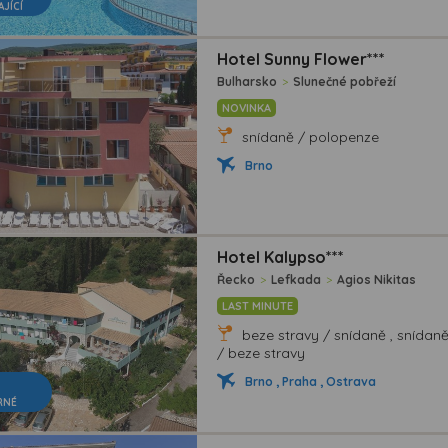
AJÍCÍ
Hotel Sunny Flower***
Bulharsko
>
Slunečné pobřeží
NOVINKA
snídaně / polopenze
Brno
Hotel Kalypso***
Řecko
>
Lefkada
>
Agios Nikitas
LAST MINUTE
beze stravy / snídaně , snídan
/ beze stravy
Brno , Praha , Ostrava
RNÉ