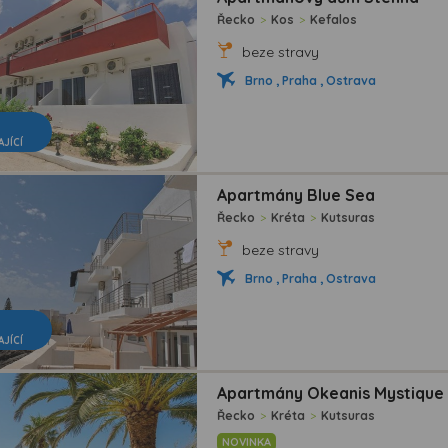
Řecko
>
Kos
>
Kefalos
beze stravy
Brno , Praha , Ostrava
AJÍCÍ
Apartmány Blue Sea
Řecko
>
Kréta
>
Kutsuras
beze stravy
Brno , Praha , Ostrava
AJÍCÍ
Apartmány Okeanis Mystique 
Řecko
>
Kréta
>
Kutsuras
NOVINKA