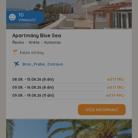
10
VYNIKAJÍCÍ
Apartmány Blue Sea
Řecko
>
Kréta
>
Kutsuras
beze stravy
Brno , Praha , Ostrava
08.08. - 15.08.26 (8 dní)
od 17 190,-
09.08. - 16.08.26 (8 dní)
od 17 190,-
09.08. - 19.08.26 (11 dní)
od 19 490,-
VÍCE INFORMACÍ