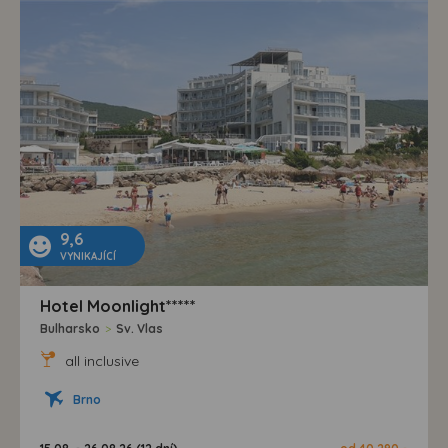
9,6
VYNIKAJÍCÍ
Hotel Moonlight*****
Bulharsko
>
Sv. Vlas
all inclusive
Brno