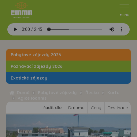
Pobytové zájezdy 2026
Poznávací zájezdy 2026
Exotické zájezdy
Domů
Pobytové zájezdy
Řecko
Korfu
Agios Ioannis
řadit dle
Datumu
Ceny
Destinace