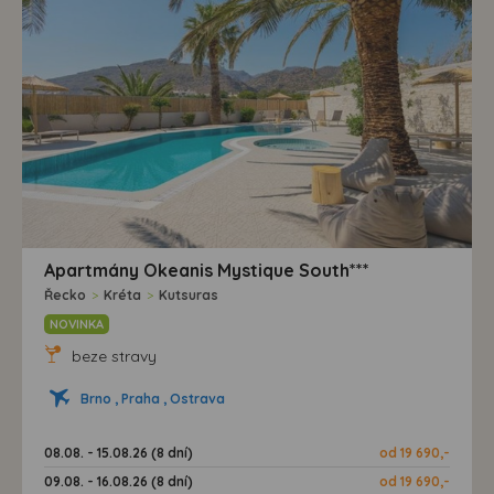
Apartmány Okeanis Mystique South***
Řecko
>
Kréta
>
Kutsuras
NOVINKA
beze stravy
Brno , Praha , Ostrava
08.08. - 15.08.26 (8 dní)
od 19 690,-
09.08. - 16.08.26 (8 dní)
od 19 690,-