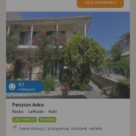
VÍCE INFORMACÍ
9,1
VYNIKAJÍCÍ
Penzion Anko
Řecko
>
Lefkada
>
Nidri
LAST MINUTE
NOVINKA
beze stravy / polopenze, snídaně, večeře