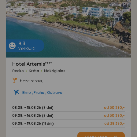
9,3
VYNIKAJÍCÍ
Hotel Artemis****
Řecko
>
Kréta
>
Makrigialos
beze stravy
Brno , Praha , Ostrava
08.08. - 15.08.26 (8 dní)
od 30 290,-
09.08. - 16.08.26 (8 dní)
od 30 290,-
09.08. - 19.08.26 (11 dní)
od 38 390,-