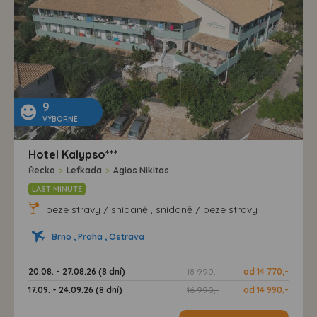
9
VÝBORNÉ
Hotel Kalypso***
Řecko
>
Lefkada
>
Agios Nikitas
LAST MINUTE
beze stravy / snídaně , snídaně / beze stravy
Brno , Praha , Ostrava
20.08. - 27.08.26 (8 dní)
18 990,-
od 14 770,-
17.09. - 24.09.26 (8 dní)
16 990,-
od 14 990,-