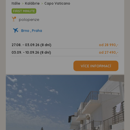
Itálie
>
Kalábrie
>
Capo Vaticano
FIRST MINUTE
polopenze
Brno , Praha
27.08. - 03.09.26 (8 dní)
od 28 990,-
03.09. - 10.09.26 (8 dní)
od 27 490,-
VÍCE INFORMACÍ