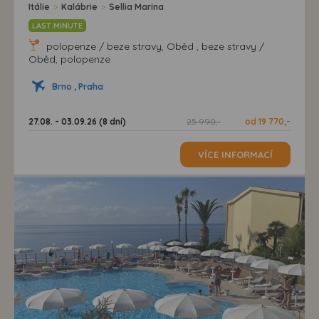
Itálie
>
Kalábrie
>
Sellia Marina
LAST MINUTE
polopenze / beze stravy, Oběd , beze stravy /
Oběd, polopenze
Brno , Praha
27.08. - 03.09.26 (8 dní)
25 990,-
od 19 770,-
VÍCE INFORMACÍ