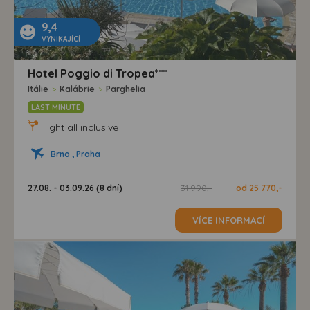
9,4
VYNIKAJÍCÍ
Hotel Poggio di Tropea***
Itálie
>
Kalábrie
>
Parghelia
LAST MINUTE
light all inclusive
Brno , Praha
27.08. - 03.09.26 (8 dní)
31 990,-
od 25 770,-
VÍCE INFORMACÍ