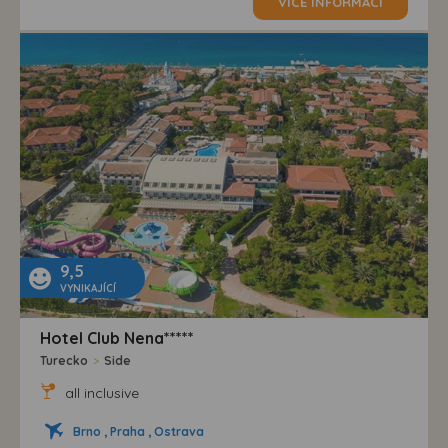
VÍCE INFORMACÍ
9,5
VYNIKAJÍCÍ
Hotel Club Nena*****
Turecko
>
Side
all inclusive
Brno , Praha , Ostrava