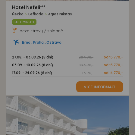
Hotel Nefeli***
Řecko
>
Lefkada
>
Agios Nikitas
LAST MINUTE
beze stravy / snídaně
Brno , Praha , Ostrava
27.08. - 03.09.26 (8 dní)
20 990,-
od 15 770,-
03.09. - 10.09.26 (8 dní)
19 990,-
od 15 770,-
17.09. - 24.09.26 (8 dní)
17 990,-
od 14 770,-
VÍCE INFORMACÍ