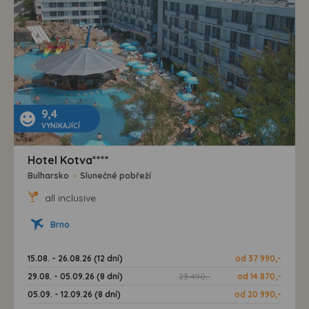
9,4
VYNIKAJÍCÍ
Hotel Kotva****
Bulharsko
>
Slunečné pobřeží
all inclusive
Brno
15.08. - 26.08.26 (12 dní)
od 37 990,-
29.08. - 05.09.26 (8 dní)
23 490,-
od 14 870,-
05.09. - 12.09.26 (8 dní)
od 20 990,-