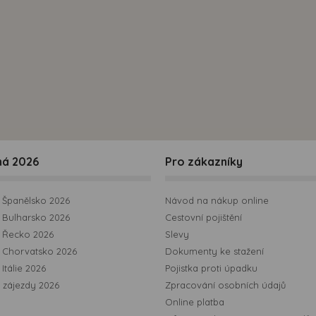
možná bezprostřední identifikace uživatele. Bez vyjádření
souhlasu, nedojde k zobrazování obsahu a reklam
přizpůsobených Vašim zájmům.
ná 2026
Pro zákazníky
Španělsko 2026
Návod na nákup online
Bulharsko 2026
Cestovní pojištění
 Řecko 2026
Slevy
 Chorvatsko 2026
Dokumenty ke stažení
Itálie 2026
Pojistka proti úpadku
 zájezdy 2026
Zpracování osobních údajů
Online platba