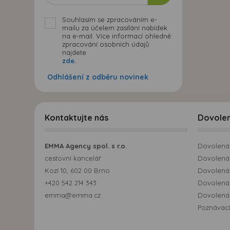
Souhlasím se zpracováním e-
mailu za účelem zasílání nabídek
na e-mail. Více informací ohledně
zpracování osobních údajů
najdete
zde.
Odhlášení z odběru novinek
Kontaktujte nás
Dovole
EMMA Agency spol. s r.o.
Dovolená 
cestovní kancelář
Dovolená 
Kozí 10, 602 00 Brno
Dovolená
+420 542 214 343
Dovolená
emma@emma.cz
Dovolená 
Poznávací