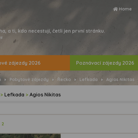
Home
ha, a ti, kdo necestují, četli jen první stránku.
s
vé zájezdy 2026
Poznávací zájezdy 2026
ů
Pobytové zájezdy
Řecko
Lefkada
Agios Nikitas
>
Lefkada
>
Agios Nikitas
ů
2