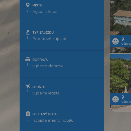
MÍSTO
TYP ZÁJEZDU
9
VÝBO
DOPRAVA
LETIŠTĚ
9
VÝBO
HLEDANÝ HOTEL