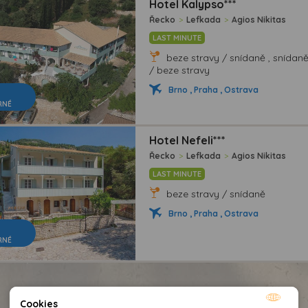
Hotel Kalypso***
Řecko
>
Lefkada
>
Agios Nikitas
LAST MINUTE
beze stravy / snídaně , snídan
/ beze stravy
Brno , Praha , Ostrava
RNÉ
Hotel Nefeli***
Řecko
>
Lefkada
>
Agios Nikitas
LAST MINUTE
beze stravy / snídaně
Brno , Praha , Ostrava
RNÉ
Cookies