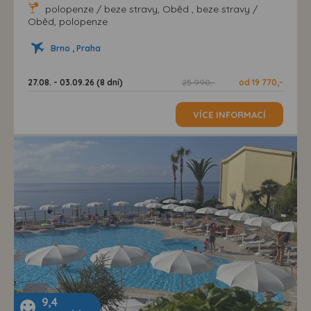
polopenze / beze stravy, Oběd , beze stravy /
Oběd, polopenze
Brno , Praha
27.08. - 03.09.26 (8 dní)
25 990,-
od 19 770,-
VÍCE INFORMACÍ
9,4