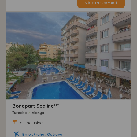
VÍCE INFORMACÍ
Bonapart Sealine***
Turecko
>
Alanya
all inclusive
Brno , Praha , Ostrava