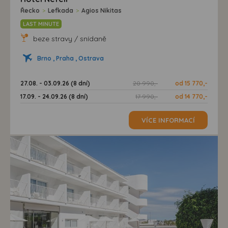
Řecko
>
Lefkada
>
Agios Nikitas
LAST MINUTE
beze stravy / snídaně
Brno , Praha , Ostrava
27.08. - 03.09.26 (8 dní)
20 990,-
od 15 770,-
17.09. - 24.09.26 (8 dní)
17 990,-
od 14 770,-
VÍCE INFORMACÍ