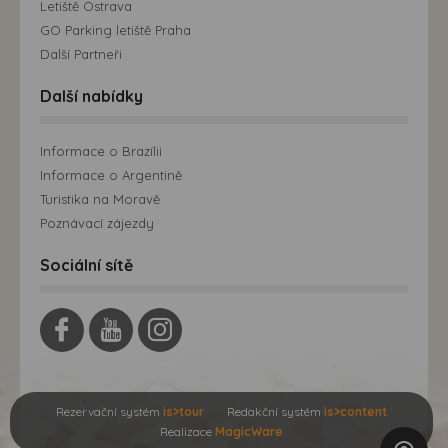
Letiště Ostrava
GO Parking letiště Praha
Další Partneři
Další nabídky
Informace o Brazílii
Informace o Argentině
Turistika na Moravě
Poznávací zájezdy
Sociální sítě
Rezervační systém
is>tour
Redakční systém
is>content
Realizace
MagicWare