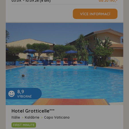
03.09. - 10.09.26 (8 dní)
od 20 190,-
VÍCE INFORMACÍ
8,9
VÝBORNÉ
Hotel Grotticelle***
Itálie
>
Kalábrie
>
Capo Vaticano
FIRST MINUTE