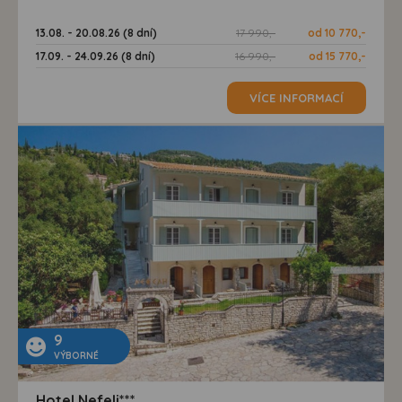
13.08. - 20.08.26 (8 dní)
17 990,-
od 10 770,-
17.09. - 24.09.26 (8 dní)
16 990,-
od 15 770,-
VÍCE INFORMACÍ
9
VÝBORNÉ
Hotel Nefeli***