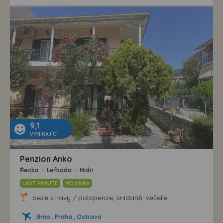
9,1
VYNIKAJÍCÍ
Penzion Anko
Řecko
>
Lefkada
>
Nidri
LAST MINUTE
NOVINKA
beze stravy / polopenze, snídaně, večeře
Brno , Praha , Ostrava