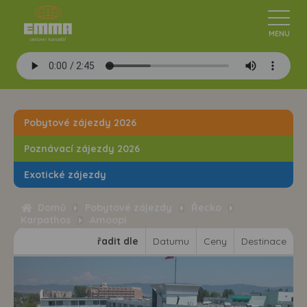
Pobytové zájezdy 2026
Poznávací zájezdy 2026
Exotické zájezdy
Domů
Pobytové zájezdy
Řecko
Karpathos
Amoopi
řadit dle
Datumu
Ceny
Destinace