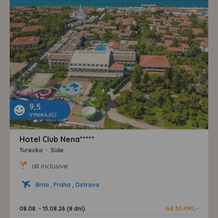
9,5
VYNIKAJÍCÍ
Hotel Club Nena*****
Turecko
>
Side
all inclusive
Brno , Praha , Ostrava
08.08. - 15.08.26 (8 dní)
od 30 490,-