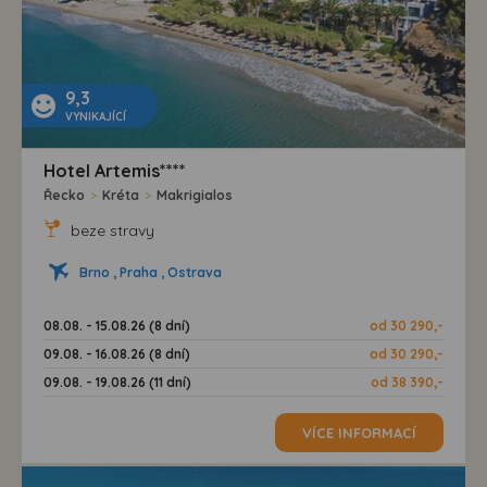
9,3
VYNIKAJÍCÍ
Hotel Artemis****
Řecko
>
Kréta
>
Makrigialos
beze stravy
Brno , Praha , Ostrava
08.08. - 15.08.26 (8 dní)
od 30 290,-
09.08. - 16.08.26 (8 dní)
od 30 290,-
09.08. - 19.08.26 (11 dní)
od 38 390,-
VÍCE INFORMACÍ