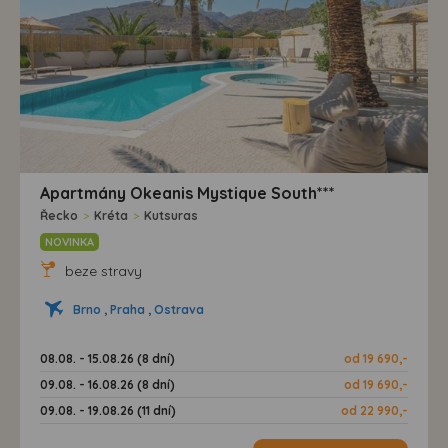
Apartmány Okeanis Mystique South***
Řecko
>
Kréta
>
Kutsuras
NOVINKA
beze stravy
Brno , Praha , Ostrava
08.08. - 15.08.26 (8 dní)
od 19 690,-
09.08. - 16.08.26 (8 dní)
od 19 690,-
09.08. - 19.08.26 (11 dní)
od 22 990,-