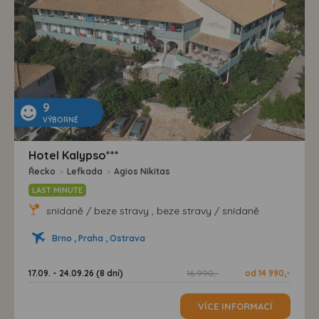
9
VÝBORNÉ
Hotel Kalypso***
Řecko
>
Lefkada
>
Agios Nikitas
LAST MINUTE
snídaně / beze stravy , beze stravy / snídaně
Brno , Praha , Ostrava
17.09. - 24.09.26 (8 dní)
16 990,-
od 14 990,-
VÍCE INFORMACÍ