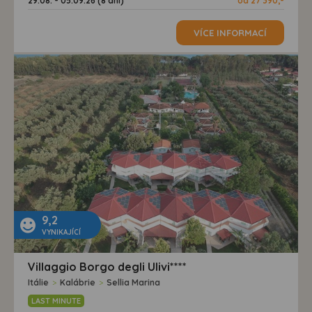
29.08. - 05.09.26 (8 dní)
od 27 390,-
VÍCE INFORMACÍ
9,2
VYNIKAJÍCÍ
Villaggio Borgo degli Ulivi****
Itálie
>
Kalábrie
>
Sellia Marina
LAST MINUTE