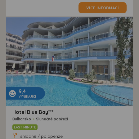
VÍCE INFORMACÍ
9,4
VYNIKAJÍCÍ
Hotel Blue Bay***
Bulharsko
>
Slunečné pobřeží
LAST MINUTE
snídaně / polopenze