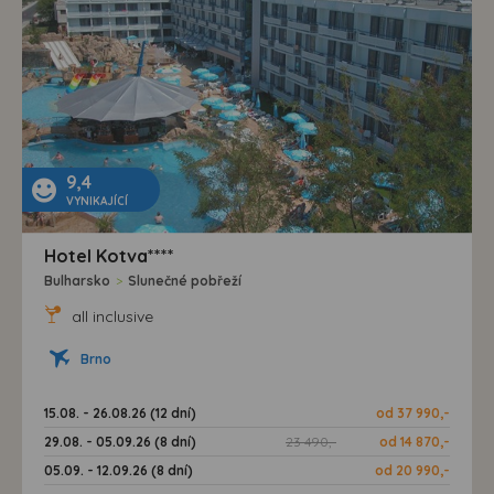
9,4
VYNIKAJÍCÍ
Hotel Kotva****
Bulharsko
>
Slunečné pobřeží
all inclusive
Brno
15.08. - 26.08.26 (12 dní)
od 37 990,-
29.08. - 05.09.26 (8 dní)
23 490,-
od 14 870,-
05.09. - 12.09.26 (8 dní)
od 20 990,-