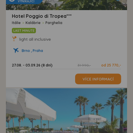
VYNIKAJÍCÍ
Hotel Poggio di Tropea***
Itálie
>
Kalábrie
>
Parghelia
LAST MINUTE
light all inclusive
Brno , Praha
27.08. - 03.09.26 (8 dní)
31 990,-
od 25 770,-
VÍCE INFORMACÍ