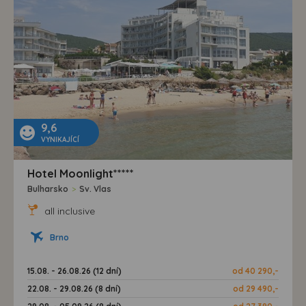
9,6
VYNIKAJÍCÍ
Hotel Moonlight*****
Bulharsko
>
Sv. Vlas
all inclusive
Brno
15.08. - 26.08.26 (12 dní)
od 40 290,-
22.08. - 29.08.26 (8 dní)
od 29 490,-