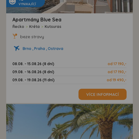
VYNIKAJÍCÍ
Apartmány Blue Sea
Řecko
>
Kréta
>
Kutsuras
beze stravy
Brno , Praha , Ostrava
08.08. - 15.08.26 (8 dní)
od 17 190,-
09.08. - 16.08.26 (8 dní)
od 17 190,-
09.08. - 19.08.26 (11 dní)
od 19 490,-
VÍCE INFORMACÍ