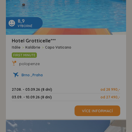
8,9
VÝBORNÉ
Hotel Grotticelle***
Itálie
>
Kalábrie
>
Capo Vaticano
FIRST MINUTE
polopenze
Brno , Praha
27.08. - 03.09.26 (8 dní)
od 28 990,-
03.09. - 10.09.26 (8 dní)
od 27 490,-
VÍCE INFORMACÍ