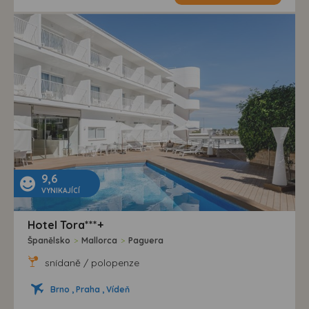
9,6
VYNIKAJÍCÍ
Hotel Tora***+
Španělsko
>
Mallorca
>
Paguera
snídaně / polopenze
Brno , Praha , Vídeň