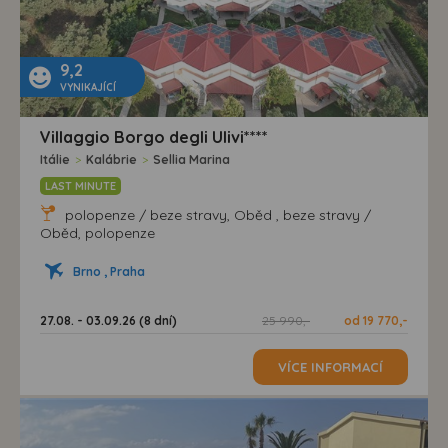
9,2
VYNIKAJÍCÍ
Villaggio Borgo degli Ulivi****
Itálie
>
Kalábrie
>
Sellia Marina
LAST MINUTE
polopenze / beze stravy, Oběd , beze stravy /
Oběd, polopenze
Brno , Praha
27.08. - 03.09.26 (8 dní)
25 990,-
od 19 770,-
VÍCE INFORMACÍ