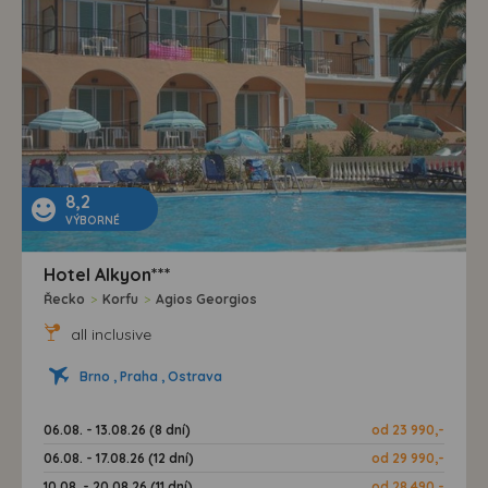
8,2
VÝBORNÉ
Hotel Alkyon***
Řecko
>
Korfu
>
Agios Georgios
all inclusive
Brno , Praha , Ostrava
06.08. - 13.08.26 (8 dní)
od 23 990,-
06.08. - 17.08.26 (12 dní)
od 29 990,-
10.08. - 20.08.26 (11 dní)
od 28 490,-