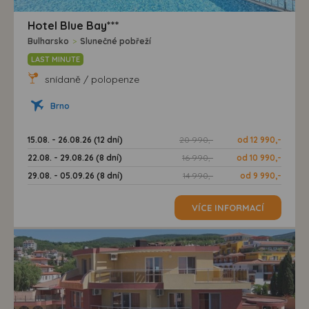
Hotel Blue Bay***
Bulharsko
>
Slunečné pobřeží
LAST MINUTE
snídaně / polopenze
Brno
15.08. - 26.08.26 (12 dní)
20 990,-
od 12 990,-
22.08. - 29.08.26 (8 dní)
16 990,-
od 10 990,-
29.08. - 05.09.26 (8 dní)
14 990,-
od 9 990,-
VÍCE INFORMACÍ