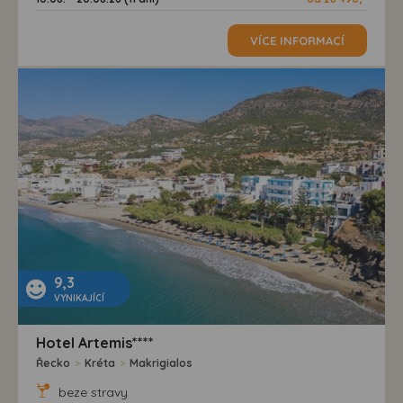
VÍCE INFORMACÍ
9,3
VYNIKAJÍCÍ
Hotel Artemis****
Řecko
>
Kréta
>
Makrigialos
beze stravy