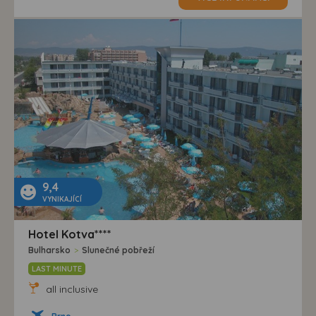
9,4
VYNIKAJÍCÍ
Hotel Kotva****
Bulharsko
>
Slunečné pobřeží
LAST MINUTE
all inclusive