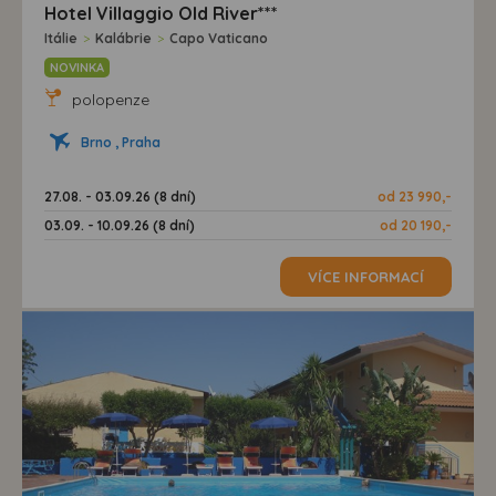
Hotel Villaggio Old River***
Itálie
>
Kalábrie
>
Capo Vaticano
NOVINKA
polopenze
Brno , Praha
27.08. - 03.09.26 (8 dní)
od 23 990,-
03.09. - 10.09.26 (8 dní)
od 20 190,-
VÍCE INFORMACÍ