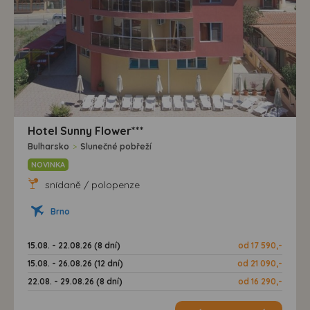
Hotel Sunny Flower***
Bulharsko
>
Slunečné pobřeží
NOVINKA
snídaně / polopenze
Brno
15.08. - 22.08.26 (8 dní)
od 17 590,-
15.08. - 26.08.26 (12 dní)
od 21 090,-
22.08. - 29.08.26 (8 dní)
od 16 290,-