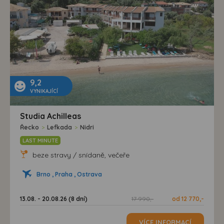
9,2
VYNIKAJÍCÍ
Studia Achilleas
Řecko
>
Lefkada
>
Nidri
LAST MINUTE
beze stravy / snídaně, večeře
Brno , Praha , Ostrava
13.08. - 20.08.26 (8 dní)
17 990,-
od 12 770,-
VÍCE INFORMACÍ