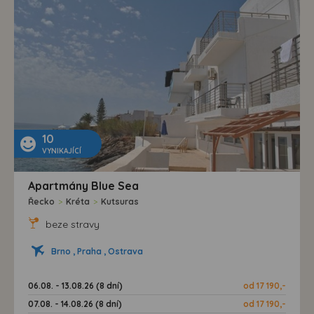
10
VYNIKAJÍCÍ
Apartmány Blue Sea
Řecko
>
Kréta
>
Kutsuras
beze stravy
Brno , Praha , Ostrava
06.08. - 13.08.26 (8 dní)
od 17 190,-
07.08. - 14.08.26 (8 dní)
od 17 190,-