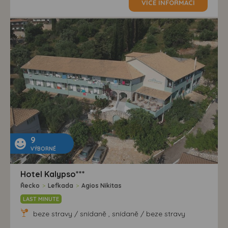
VÍCE INFORMACÍ
9
VÝBORNÉ
Hotel Kalypso***
Řecko
>
Lefkada
>
Agios Nikitas
LAST MINUTE
beze stravy / snídaně , snídaně / beze stravy