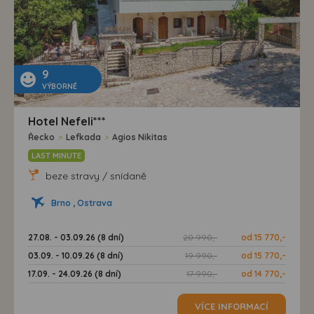
9
VÝBORNÉ
Hotel Nefeli***
Řecko
>
Lefkada
>
Agios Nikitas
LAST MINUTE
beze stravy / snídaně
Brno , Ostrava
27.08. - 03.09.26 (8 dní)
20 990,-
od 15 770,-
03.09. - 10.09.26 (8 dní)
19 990,-
od 15 770,-
17.09. - 24.09.26 (8 dní)
17 990,-
od 14 770,-
VÍCE INFORMACÍ