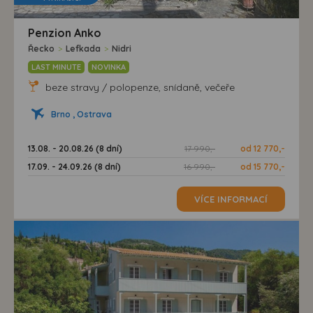
Penzion Anko
Řecko
>
Lefkada
>
Nidri
LAST MINUTE
NOVINKA
beze stravy / polopenze, snídaně, večeře
Brno , Ostrava
13.08. - 20.08.26 (8 dní)
17 990,-
od 12 770,-
17.09. - 24.09.26 (8 dní)
16 990,-
od 15 770,-
VÍCE INFORMACÍ