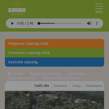
Pobytové zájezdy 2026
Poznávací zájezdy 2026
Exotické zájezdy
Domů
Pobytové zájezdy
Španělsko
Costa del Azahar
Benicassim/Castellón
řadit dle
Datumu
Ceny
Destinace