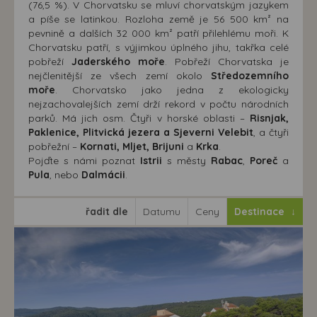
(76,5 %). V Chorvatsku se mluví chorvatským jazykem
a píše se latinkou. Rozloha země je 56 500 km² na
pevnině a dalších 32 000 km² patří přilehlému moři. K
Chorvatsku patří, s výjimkou úplného jihu, takřka celé
pobřeží
Jaderského moře
. Pobřeží Chorvatska je
nejčlenitější ze všech zemí okolo
Středozemního
moře
. Chorvatsko jako jedna z ekologicky
nejzachovalejších zemí drží rekord v počtu národních
parků. Má jich osm. Čtyři v horské oblasti –
Risnjak,
Paklenice, Plitvická jezera a Sjeverni Velebit
, a čtyři
pobřežní –
Kornati, Mljet, Brijuni
a
Krka
.
Pojďte s námi poznat
Istrii
s městy
Rabac
,
Poreč
a
Pula
, nebo
Dalmácii
.
řadit dle
Datumu
Ceny
Destinace