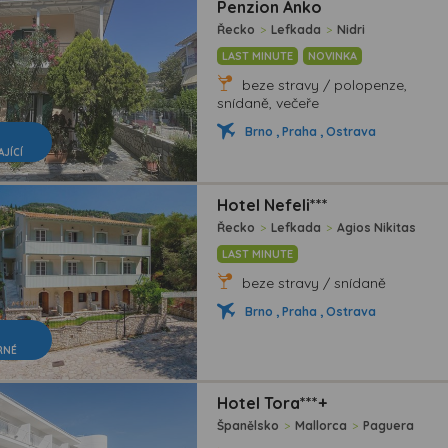
Penzion Anko
Řecko
>
Lefkada
>
Nidri
LAST MINUTE
NOVINKA
beze stravy / polopenze,
snídaně, večeře
Brno , Praha , Ostrava
AJÍCÍ
Hotel Nefeli***
Řecko
>
Lefkada
>
Agios Nikitas
LAST MINUTE
beze stravy / snídaně
Brno , Praha , Ostrava
RNÉ
Hotel Tora***+
Španělsko
>
Mallorca
>
Paguera