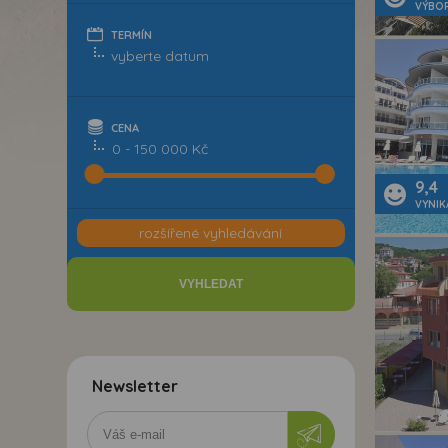
VÝBO
TERMÍN
CENA
0 - 150 000 Kč
9,4
VYNIK
rozšířené vyhledávání
Newsletter