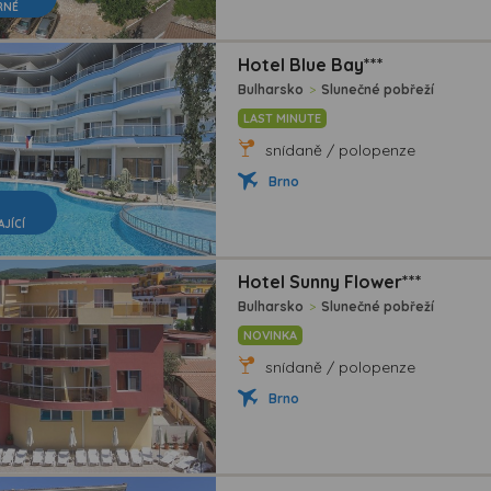
RNÉ
Hotel Blue Bay***
Bulharsko
>
Slunečné pobřeží
LAST MINUTE
snídaně / polopenze
Brno
AJÍCÍ
Hotel Sunny Flower***
Bulharsko
>
Slunečné pobřeží
NOVINKA
snídaně / polopenze
Brno