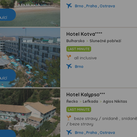
Brno , Praha , Ostrava
AJÍCÍ
Hotel Kotva****
Bulharsko
>
Slunečné pobřeží
LAST MINUTE
all inclusive
Brno
AJÍCÍ
Hotel Kalypso***
Řecko
>
Lefkada
>
Agios Nikitas
LAST MINUTE
beze stravy / snídaně , snídan
/ beze stravy
Brno , Praha , Ostrava