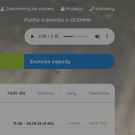
Dokumenty ke stažení
Prodejci
Kontakty
Pusťte si písničku o CK EMMA:
Exotické zájezdy
řadit dle
Datumu
Ceny
Destinace
13.08. - 20.08.26 (8 dní)
17 990,-
od 10 770,-