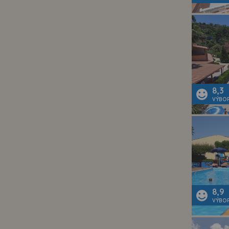
8,3
VÝBO
8,9
VÝBO