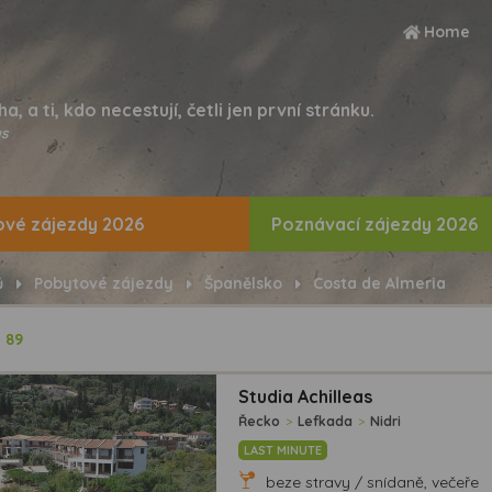
Home
ha, a ti, kdo necestují, četli jen první stránku.
s
vé zájezdy 2026
Poznávací zájezdy 2026
ů
Pobytové zájezdy
Španělsko
Costa de Almeria
ů
89
Studia Achilleas
Řecko
>
Lefkada
>
Nidri
LAST MINUTE
beze stravy / snídaně, večeře