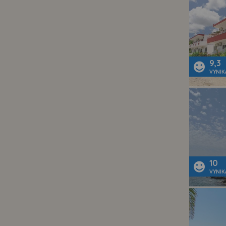
9,3
VYNIK
10
VYNIK