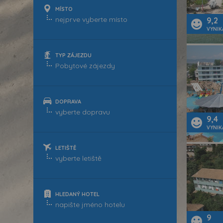
MÍSTO
9,2
VYNIK
TYP ZÁJEZDU
DOPRAVA
9,4
VYNIK
LETIŠTĚ
HLEDANÝ HOTEL
9