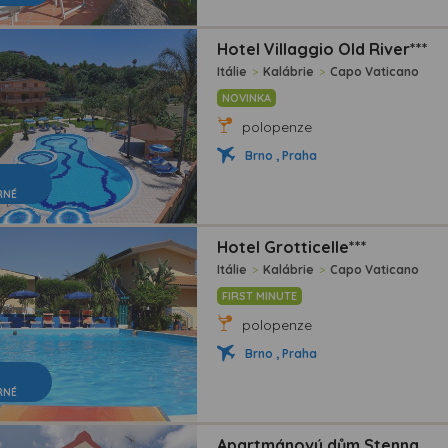
Hotel Villaggio Old River***
Itálie
>
Kalábrie
>
Capo Vaticano
NOVINKA
polopenze
Brno , Praha
RNÉ
Hotel Grotticelle***
Itálie
>
Kalábrie
>
Capo Vaticano
FIRST MINUTE
polopenze
Brno , Praha
RNÉ
Apartmánový dům Stenna