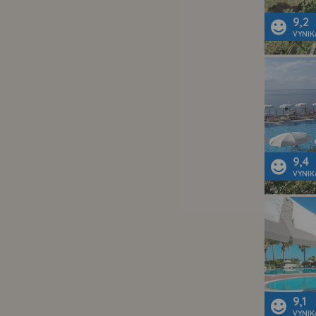
9,2
VYNIK
9,4
VYNIK
9,1
VYNIK