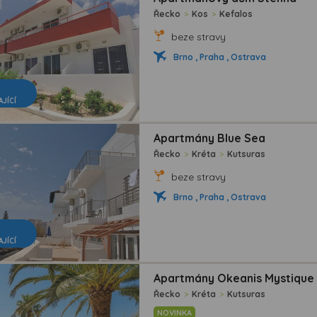
Řecko
>
Kos
>
Kefalos
beze stravy
Brno , Praha , Ostrava
AJÍCÍ
Apartmány Blue Sea
Řecko
>
Kréta
>
Kutsuras
beze stravy
Brno , Praha , Ostrava
AJÍCÍ
Apartmány Okeanis Mystique 
Řecko
>
Kréta
>
Kutsuras
NOVINKA