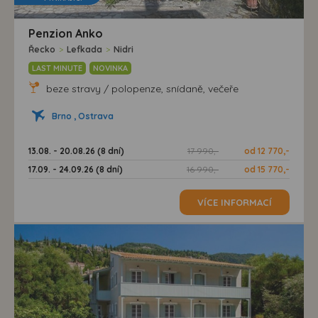
Penzion Anko
Řecko
>
Lefkada
>
Nidri
LAST MINUTE
NOVINKA
beze stravy / polopenze, snídaně, večeře
Brno , Ostrava
13.08. - 20.08.26 (8 dní)
17 990,-
od 12 770,-
17.09. - 24.09.26 (8 dní)
16 990,-
od 15 770,-
VÍCE INFORMACÍ