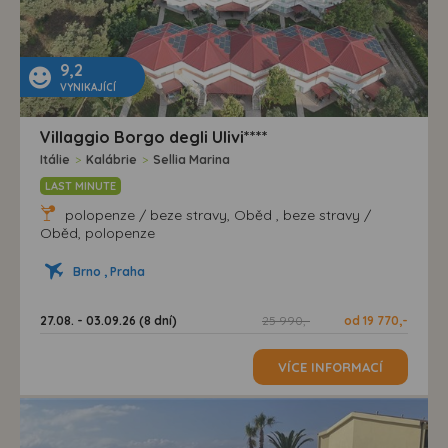
9,2
VYNIKAJÍCÍ
Villaggio Borgo degli Ulivi****
Itálie
>
Kalábrie
>
Sellia Marina
LAST MINUTE
polopenze / beze stravy, Oběd , beze stravy /
Oběd, polopenze
Brno , Praha
27.08. - 03.09.26 (8 dní)
25 990,-
od 19 770,-
VÍCE INFORMACÍ