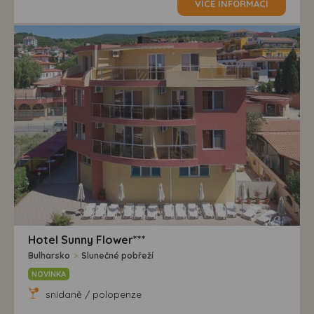
VÍCE INFORMACÍ
Hotel Sunny Flower***
Bulharsko
>
Slunečné pobřeží
NOVINKA
snídaně / polopenze