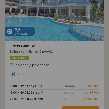
9,4
VYNIKAJÍCÍ
Hotel Blue Bay***
Bulharsko
>
Slunečné pobřeží
LAST MINUTE
snídaně / polopenze
Brno
15.08. - 22.08.26 (8 dní)
17 490,-
od 10 990,-
15.08. - 26.08.26 (12 dní)
20 990,-
od 12 990,-
22.08. - 29.08.26 (8 dní)
16 990,-
od 10 990,-