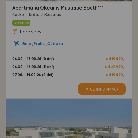
Apartmány Okeanis Mystique South***
Řecko
>
Kréta
>
Kutsuras
NOVINKA
beze stravy
Brno , Praha , Ostrava
06.08. - 13.08.26 (8 dní)
od 19 690,-
06.08. - 16.08.26 (11 dní)
od 22 990,-
07.08. - 14.08.26 (8 dní)
od 19 690,-
VÍCE INFORMACÍ