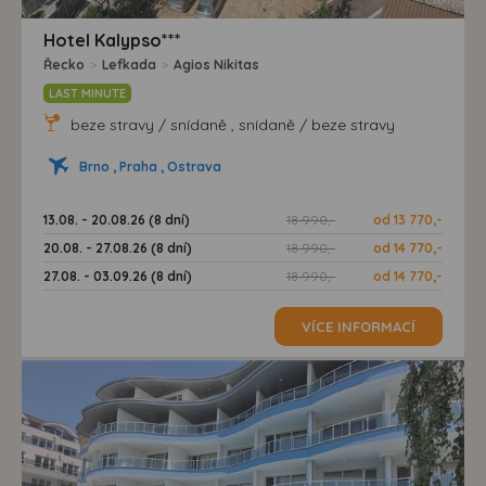
Hotel Kalypso***
Řecko
>
Lefkada
>
Agios Nikitas
LAST MINUTE
beze stravy / snídaně , snídaně / beze stravy
Brno , Praha , Ostrava
13.08. - 20.08.26 (8 dní)
18 990,-
od 13 770,-
20.08. - 27.08.26 (8 dní)
18 990,-
od 14 770,-
27.08. - 03.09.26 (8 dní)
18 990,-
od 14 770,-
VÍCE INFORMACÍ