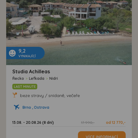
9,2
VYNIKAJÍCÍ
Studia Achilleas
Řecko
>
Lefkada
>
Nidri
LAST MINUTE
beze stravy / snídaně, večeře
Brno , Ostrava
13.08. - 20.08.26 (8 dní)
17 990,-
od 12 770,-
VÍCE INFORMACÍ