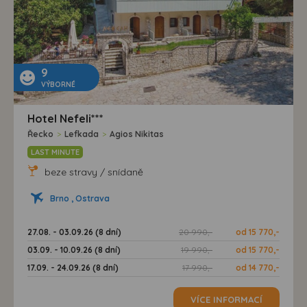
9
VÝBORNÉ
Hotel Nefeli***
Řecko
>
Lefkada
>
Agios Nikitas
LAST MINUTE
beze stravy / snídaně
Brno , Ostrava
27.08. - 03.09.26 (8 dní)
20 990,-
od 15 770,-
03.09. - 10.09.26 (8 dní)
19 990,-
od 15 770,-
17.09. - 24.09.26 (8 dní)
17 990,-
od 14 770,-
VÍCE INFORMACÍ