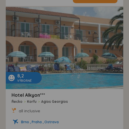
8,2
VÝBORNÉ
Hotel Alkyon***
Řecko
>
Korfu
>
Agios Georgios
all inclusive
Brno , Praha , Ostrava