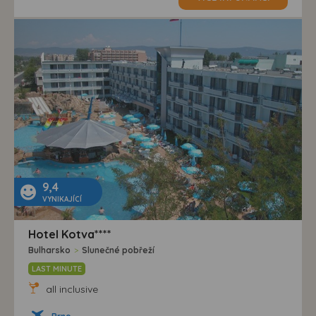
9,4
VYNIKAJÍCÍ
Hotel Kotva****
Bulharsko
>
Slunečné pobřeží
LAST MINUTE
all inclusive