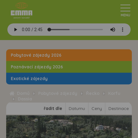
Pobytové zájezdy 2026
Poznávací zájezdy 2026
Exotické zájezdy
Domů
Pobytové zájezdy
Řecko
Korfu
Dassia
řadit dle
Datumu
Ceny
Destinace