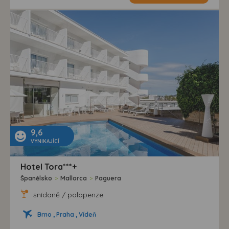
9,6
VYNIKAJÍCÍ
Hotel Tora***+
Španělsko
>
Mallorca
>
Paguera
snídaně / polopenze
Brno , Praha , Vídeň