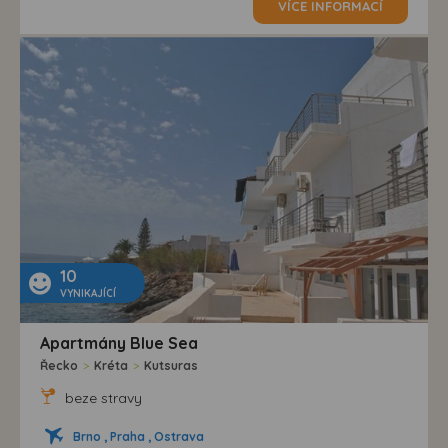
VÍCE INFORMACÍ
10
VYNIKAJÍCÍ
Apartmány Blue Sea
Řecko
>
Kréta
>
Kutsuras
beze stravy
Brno , Praha , Ostrava