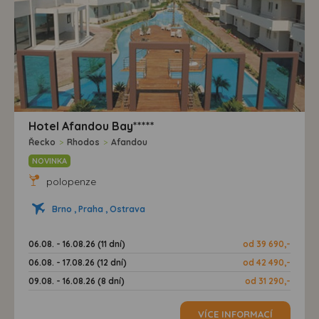
Hotel Afandou Bay*****
Řecko
>
Rhodos
>
Afandou
NOVINKA
polopenze
Brno , Praha , Ostrava
06.08. - 16.08.26 (11 dní)
od 39 690,-
06.08. - 17.08.26 (12 dní)
od 42 490,-
09.08. - 16.08.26 (8 dní)
od 31 290,-
VÍCE INFORMACÍ