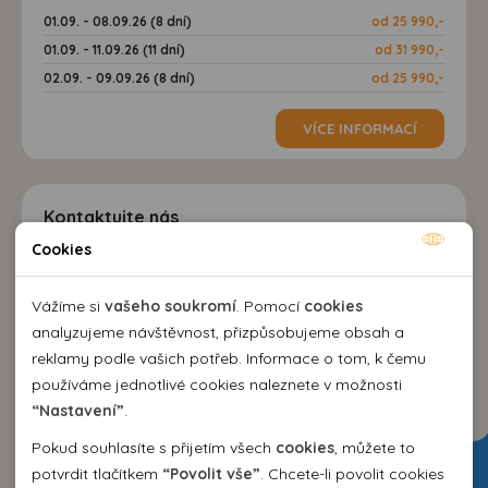
01.09. - 08.09.26 (8 dní)
od 25 990,-
01.09. - 11.09.26 (11 dní)
od 31 990,-
02.09. - 09.09.26 (8 dní)
od 25 990,-
VÍCE INFORMACÍ
Kontaktujte nás
Cookies
Nutné cookies
EMMA Agency spol. s r.o.
cestovní kancelář
Nutné cookies pomáhají, aby byla webová stránka
Vážíme si
vašeho soukromí
. Pomocí
cookies
Kozí 10, 602 00 Brno
použitelná tak, že umožní základní funkce jako navigace
analyzujeme návštěvnost, přizpůsobujeme obsah a
+420 542 214 343
stránky a přístup k zabezpečeným sekcím webové stránky.
reklamy podle vašich potřeb. Informace o tom, k čemu
emma@emma.cz
Webová stránka nemůže správně fungovat bez těchto
používáme jednotlivé cookies naleznete v možnosti
cookies.
“Nastavení”
.
Dovolená 2026
Pokud souhlasíte s přijetím všech
cookies
, můžete to
Analytické cookies
potvrdit tlačítkem
“Povolit vše”
. Chcete-li povolit cookies
Dovolená Španělsko 2026