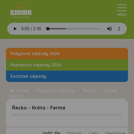
Pobytové zájezdy 2026
Poznávací zájezdy 2026
Exotické zájezdy
Domů
Pobytové zájezdy
Řecko
Kréta
Ferma
Řecko
>
Kréta
>
Ferma
řadit dle
Datumu
Ceny
Destinace