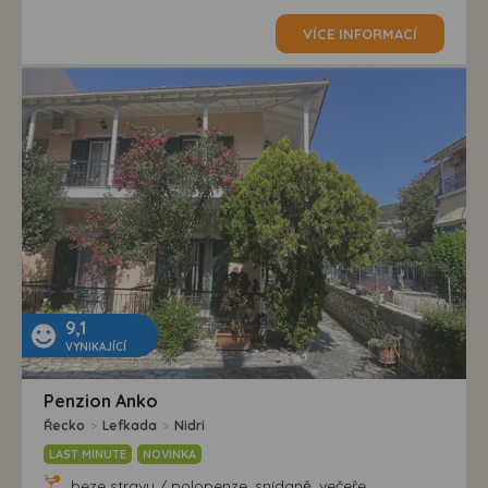
VÍCE INFORMACÍ
9,1
VYNIKAJÍCÍ
Penzion Anko
Řecko
>
Lefkada
>
Nidri
LAST MINUTE
NOVINKA
beze stravy / polopenze, snídaně, večeře