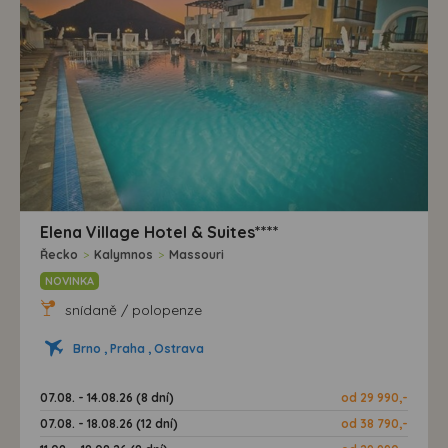
Elena Village Hotel & Suites****
Řecko
>
Kalymnos
>
Massouri
NOVINKA
snídaně / polopenze
Brno , Praha , Ostrava
07.08. - 14.08.26 (8 dní)
od 29 990,-
07.08. - 18.08.26 (12 dní)
od 38 790,-