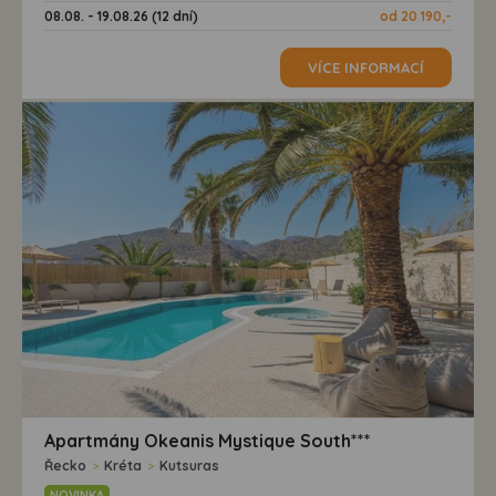
08.08. - 19.08.26 (12 dní)
od 20 190,-
VÍCE INFORMACÍ
Apartmány Okeanis Mystique South***
Řecko
>
Kréta
>
Kutsuras
NOVINKA