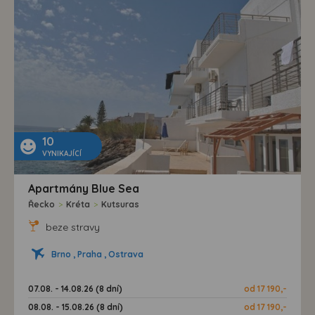
10
VYNIKAJÍCÍ
Apartmány Blue Sea
Řecko
>
Kréta
>
Kutsuras
beze stravy
Brno , Praha , Ostrava
07.08. - 14.08.26 (8 dní)
od 17 190,-
08.08. - 15.08.26 (8 dní)
od 17 190,-