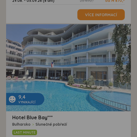
29.08. - 05.09.26 (8 dní)
23 490,-
od 14 870,-
VÍCE INFORMACÍ
9,4
VYNIKAJÍCÍ
Hotel Blue Bay***
Bulharsko
>
Slunečné pobřeží
LAST MINUTE