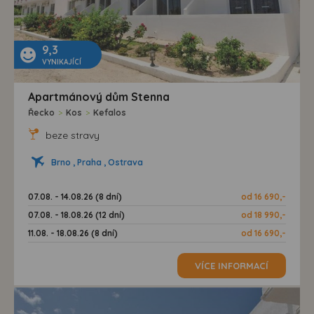
9,3
VYNIKAJÍCÍ
Apartmánový dům Stenna
Řecko
>
Kos
>
Kefalos
beze stravy
Brno , Praha , Ostrava
07.08. - 14.08.26 (8 dní)
od 16 690,-
07.08. - 18.08.26 (12 dní)
od 18 990,-
11.08. - 18.08.26 (8 dní)
od 16 690,-
VÍCE INFORMACÍ