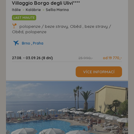
Villaggio Borgo degli Ulivi****
Itálie
>
Kalábrie
>
Sellia Marina
LAST MINUTE
polopenze / beze stravy, Oběd , beze stravy /
Oběd, polopenze
Brno , Praha
27.08. - 03.09.26 (8 dní)
25 990,-
od 19 770,-
VÍCE INFORMACÍ