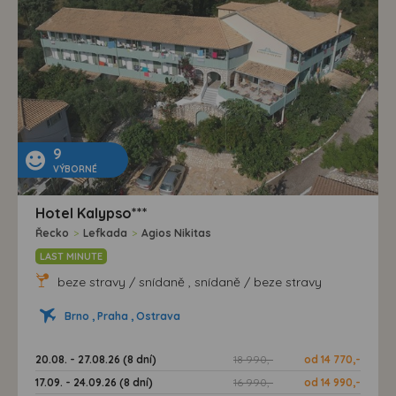
9
VÝBORNÉ
Hotel Kalypso***
Řecko
>
Lefkada
>
Agios Nikitas
LAST MINUTE
beze stravy / snídaně , snídaně / beze stravy
Brno , Praha , Ostrava
20.08. - 27.08.26 (8 dní)
18 990,-
od 14 770,-
17.09. - 24.09.26 (8 dní)
16 990,-
od 14 990,-