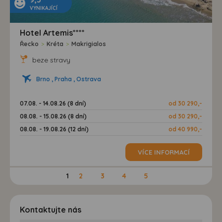
VYNIKAJÍCÍ
Hotel Artemis****
Řecko
>
Kréta
>
Makrigialos
beze stravy
Brno , Praha , Ostrava
07.08. - 14.08.26 (8 dní)
od 30 290,-
08.08. - 15.08.26 (8 dní)
od 30 290,-
08.08. - 19.08.26 (12 dní)
od 40 990,-
VÍCE INFORMACÍ
1
2
3
4
5
Kontaktujte nás