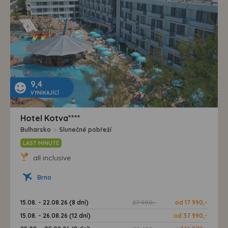
9,4
VYNIKAJÍCÍ
Hotel Kotva****
Bulharsko
>
Slunečné pobřeží
LAST MINUTE
all inclusive
Brno
15.08. - 22.08.26 (8 dní)
27 990,-
od 17 990,-
15.08. - 26.08.26 (12 dní)
od 37 990,-