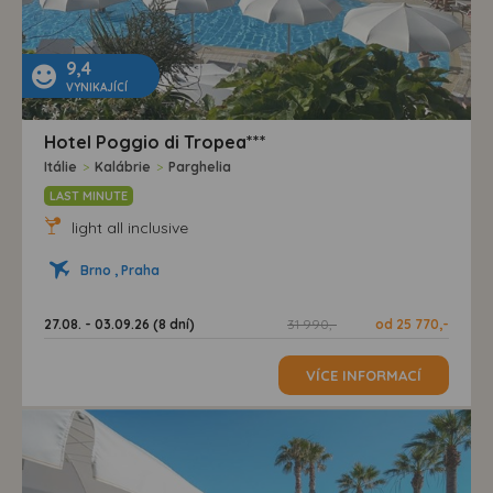
9,4
VYNIKAJÍCÍ
Hotel Poggio di Tropea***
Itálie
>
Kalábrie
>
Parghelia
LAST MINUTE
light all inclusive
Brno , Praha
27.08. - 03.09.26 (8 dní)
31 990,-
od 25 770,-
VÍCE INFORMACÍ