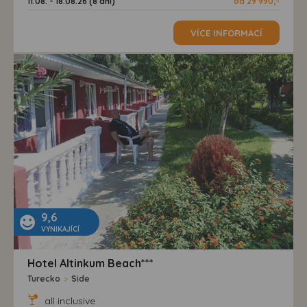
11.08. - 18.08.26 (8 dní)
od 29 990,-
VÍCE INFORMACÍ
9,6
VYNIKAJÍCÍ
Hotel Altinkum Beach***
Turecko
>
Side
all inclusive