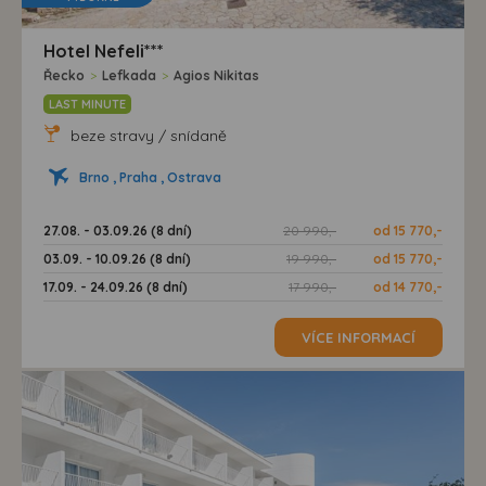
Hotel Nefeli***
Řecko
>
Lefkada
>
Agios Nikitas
LAST MINUTE
beze stravy / snídaně
Brno , Praha , Ostrava
27.08. - 03.09.26 (8 dní)
20 990,-
od 15 770,-
03.09. - 10.09.26 (8 dní)
19 990,-
od 15 770,-
17.09. - 24.09.26 (8 dní)
17 990,-
od 14 770,-
VÍCE INFORMACÍ