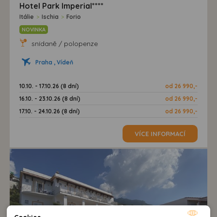
Hotel Park Imperial****
Itálie
>
Ischia
>
Forio
NOVINKA
snídaně / polopenze
Praha , Vídeň
10.10. - 17.10.26 (8 dní)
od 26 990,-
16.10. - 23.10.26 (8 dní)
od 26 990,-
17.10. - 24.10.26 (8 dní)
od 26 990,-
VÍCE INFORMACÍ