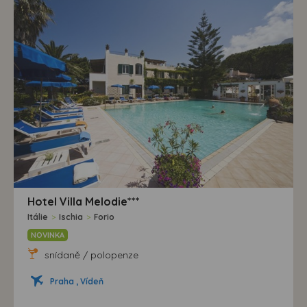
možná bezprostřední identifikace uživatele. Bez vyjádření
souhlasu, nedojde k zobrazování obsahu a reklam
přizpůsobených Vašim zájmům.
Hotel Villa Melodie***
Itálie
>
Ischia
>
Forio
NOVINKA
snídaně / polopenze
Praha , Vídeň