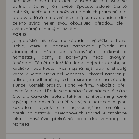
hodinová plavba trajektem z Neapole a člověk se
ocitne v úplně jiném světě. Spousta zeleně, členité
pobřeží, nepřeberné množství termálních pramenů. Od
pradávna láká tento věčně zelený ostrov statisíce lidí z
celého světa nejen svou okouzlující přírodou, ale i
světoznámými horkými lázněmi.
FORIO
je rybářské městečko na západním výběžku ostrova
Ischia, které si dodnes zachovalo původní ráz
starobylého města se středověkými uličkami a
náměstíčky, domy s barevnými nebo lávovými
fasádami. Téměř na každém kroku najdete starobylou
kapličku nebo kostel. Mezi nejznámější patří sněhobílý
kostelík Santa Maria del Soccorso - "kostel záchrany",
odkud je nádherný výhled na širé moře a na západy
slunce. Kostelík proslavil Forio ve filmu Nebožtíci přejí
lásce. V blízkosti Foria se nacházejí dvě nádherné pláže
Citara a Cava dell‘isola a také termální prameny, které
vyvěrají do bazénů téměř ve všech hotelech a jsou
základem největšího a nejkrásnějšího termálního
areálu na ostrově Poseidonových zahrad. K prohlídce
láká i návštěva překrásné botanické zahrady La
Mortella.