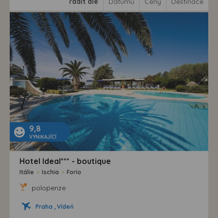
řadit dle
Datumu
Ceny
Destinace
9,8
VYNIKAJÍCÍ
Hotel Ideal*** - boutique
Itálie
>
Ischia
>
Forio
polopenze
Praha , Vídeň