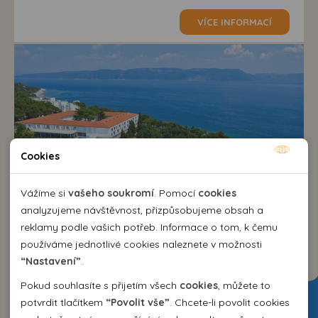
VÍCE INFORMACÍ
Cookies
Nutné cookies
Nutné cookies pomáhají, aby byla webová stránka
Vážíme si
vašeho soukromí
. Pomocí
cookies
použitelná tak, že umožní základní funkce jako navigace
analyzujeme návštěvnost, přizpůsobujeme obsah a
9,8
stránky a přístup k zabezpečeným sekcím webové stránky.
reklamy podle vašich potřeb. Informace o tom, k čemu
VYNIKAJÍCÍ
Webová stránka nemůže správně fungovat bez těchto
používáme jednotlivé cookies naleznete v možnosti
cookies.
Hotel Valamar Sanfior****
“Nastavení”
.
Chorvatsko
>
Istrie
>
Rabac
Pokud souhlasíte s přijetím všech
cookies
, můžete to
Analytické cookies
polopenze
potvrdit tlačítkem
“Povolit vše”
. Chcete-li povolit cookies