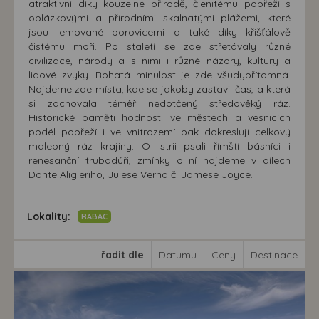
atraktivní díky kouzelné přírodě, členitému pobřeží s
oblázkovými a přírodními skalnatými plážemi, které
jsou lemované borovicemi a také díky křišťálově
čistému moři. Po staletí se zde střetávaly různé
civilizace, národy a s nimi i různé názory, kultury a
lidové zvyky. Bohatá minulost je zde všudypřítomná.
Najdeme zde místa, kde se jakoby zastavil čas, a která
si zachovala téměř nedotčený středověký ráz.
Historické paměti hodnosti ve městech a vesnicích
podél pobřeží i ve vnitrozemí pak dokreslují celkový
malebný ráz krajiny. O Istrii psali římští básníci i
renesanční trubadúři, zmínky o ní najdeme v dílech
Dante Aligieriho, Julese Verna či Jamese Joyce.
Lokality:
RABAC
řadit dle
Datumu
Ceny
Destinace