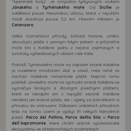
"Apeninské boty". Je omývána tyrkysovými vodami
Jónského
a
Tyrhénského moře
. Od
Sicílie
je
oddělena pouze Messinskou úžinou, která v nejužším
místě dosahuje pouze 3,2 km. Hlavním městem je
Catanzaro
.
Velká rozmanitost přírody, bohatá historie, umění,
okouzlující pláže s jemným bílým pískem a průzračné
moře činí z Kalábrie jednu z nejvíce zajímavých a
turisticky vyhledávaných oblastí celé Itálie.
Pobřeží Tyrhénského moře na západní straně Kalábrie
je rozekláno množstvím skal a útesů, mezi nimiž se
nachází malebné romantické pláže. Naproti tomu
pobřeží Jónského moře na východní straně Kalábrie se
vyznačuje širokými a dlouhými písečnými plážemi,
které se nenaplní ani v nejvyšší sezóně. Kalábrie
nenabízí jen krásné pláže, ale i výlety za památkami a
přírodou do vnitrozemí. Důkazem unikátních přírodních
krás na tomto území je výskyt tří velkých Národních
parků:
Parco del Pollino, Parco dellla Sila
a
Parco
dell´Aspromonte
, které chrání vzácné vysokohorské
ekosystémy ve středomořských podmínkách.