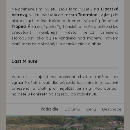
Nejoblíbenějšími výlety jsou lodní výlety na
Liparské
ostrovy
, výlety na Sicílii do města
Taormina
i výlety do
historických měst Kalábrie, kterým vévodí přímořská
Tropea
. Říká se jí perla Tyrhénského moře a těžko si lze
představit malebnější město, jehož vznešená
starobylost jako by se vznášela nad mořem. Právem
patří mezi nejoblíbenější turistické cíle Kalábrie.
Last Minute
Vyberte si zájezd na poslední chvíli a můžete tak
výrazně ušetřit. Nabídka zájezdů last minute je časově
omezená a platí pro nejbližší termíny. Podrobnosti
najdete u konkrétního zájezdu po rozkliknutí.
řadit dle
Datumu
Ceny
Destinace