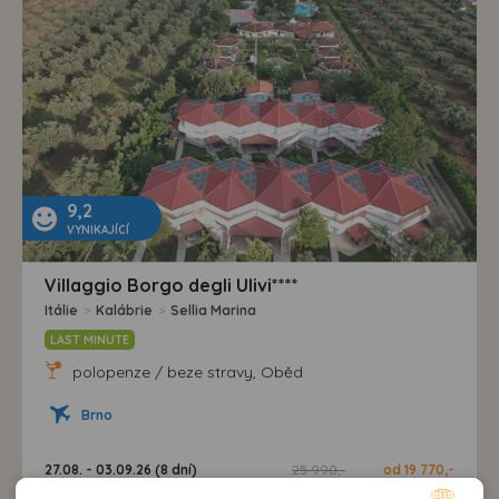
9,2
VYNIKAJÍCÍ
Villaggio Borgo degli Ulivi****
Itálie
>
Kalábrie
>
Sellia Marina
LAST MINUTE
polopenze / beze stravy, Oběd
Brno
27.08. - 03.09.26 (8 dní)
25 990,-
od 19 770,-