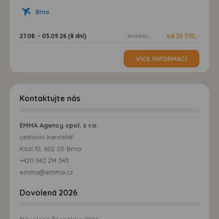
možná bezprostřední identifikace uživatele. Bez vyjádření
Brno
souhlasu, nedojde k zobrazování obsahu a reklam
přizpůsobených Vašim zájmům.
27.08. - 03.09.26 (8 dní)
31 990,-
od 25 770,-
VÍCE INFORMACÍ
Kontaktujte nás
EMMA Agency spol. s r.o.
cestovní kancelář
Kozí 10, 602 00 Brno
+420 542 214 343
emma@emma.cz
Dovolená 2026