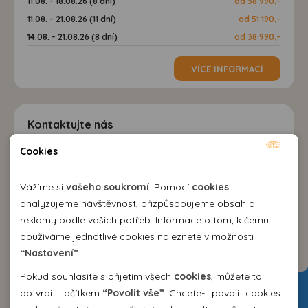
11.08. - 18.08.26 (8 dní)
od 38 990,-
11.08. - 21.08.26 (11 dní)
od 51 190,-
14.08. - 21.08.26 (8 dní)
od 38 990,-
VÍCE INFORMACÍ
Kontaktujte nás
Cookies
Nutné cookies
EMMA Agency spol. s r.o.
cestovní kancelář
Nutné cookies pomáhají, aby byla webová stránka
Vážíme si
vašeho soukromí
. Pomocí
cookies
Kozí 10, 602 00 Brno
použitelná tak, že umožní základní funkce jako navigace
analyzujeme návštěvnost, přizpůsobujeme obsah a
+420 542 214 343
stránky a přístup k zabezpečeným sekcím webové stránky.
reklamy podle vašich potřeb. Informace o tom, k čemu
emma@emma.cz
Webová stránka nemůže správně fungovat bez těchto
používáme jednotlivé cookies naleznete v možnosti
cookies.
“Nastavení”
.
Dovolená 2026
Pokud souhlasíte s přijetím všech
cookies
, můžete to
Analytické cookies
potvrdit tlačítkem
“Povolit vše”
. Chcete-li povolit cookies
Dovolená Španělsko 2026