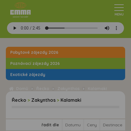
Pobytové zájezdy 2026
Poznávací zájezdy 2026
Exotické zájezdy
Domů
Řecko
Zakynthos
Kalamaki
Řecko
>
Zakynthos
>
Kalamaki
řadit dle
Datumu
Ceny
Destinace