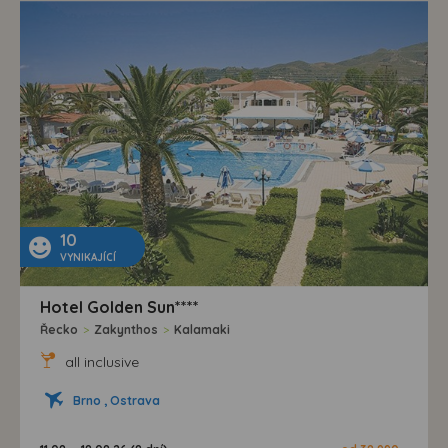
10
VYNIKAJÍCÍ
Hotel Golden Sun****
Řecko
>
Zakynthos
>
Kalamaki
all inclusive
Brno , Ostrava