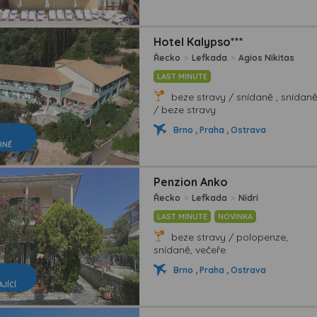
Hotel Kalypso***
Řecko
>
Lefkada
>
Agios Nikitas
LAST MINUTE
beze stravy / snídaně , snídan
/ beze stravy
Brno , Praha , Ostrava
RNÉ
Penzion Anko
Řecko
>
Lefkada
>
Nidri
LAST MINUTE
NOVINKA
beze stravy / polopenze,
snídaně, večeře
Brno , Praha , Ostrava
AJÍCÍ