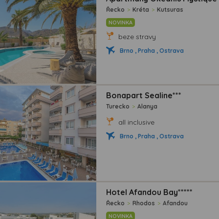
Řecko
>
Kréta
>
Kutsuras
NOVINKA
beze stravy
Brno , Praha , Ostrava
Bonapart Sealine***
Turecko
>
Alanya
all inclusive
Brno , Praha , Ostrava
Hotel Afandou Bay*****
Řecko
>
Rhodos
>
Afandou
NOVINKA