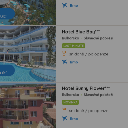
Brno
AJÍCÍ
Hotel Blue Bay***
Bulharsko
>
Slunečné pobřeží
LAST MINUTE
snídaně / polopenze
Brno
AJÍCÍ
Hotel Sunny Flower***
Bulharsko
>
Slunečné pobřeží
NOVINKA
snídaně / polopenze
Brno