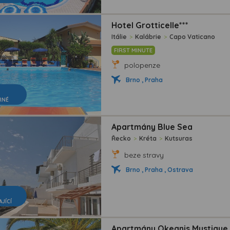
Hotel Grotticelle***
Itálie
>
Kalábrie
>
Capo Vaticano
FIRST MINUTE
polopenze
Brno , Praha
RNÉ
Apartmány Blue Sea
Řecko
>
Kréta
>
Kutsuras
beze stravy
Brno , Praha , Ostrava
AJÍCÍ
Apartmány Okeanis Mystique 