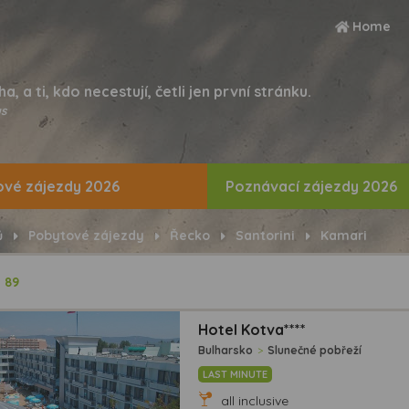
Home
ha, a ti, kdo necestují, četli jen první stránku.
s
vé zájezdy 2026
Poznávací zájezdy 2026
ů
Pobytové zájezdy
Řecko
Santorini
Kamari
ů
89
Hotel Kotva****
Bulharsko
>
Slunečné pobřeží
LAST MINUTE
all inclusive