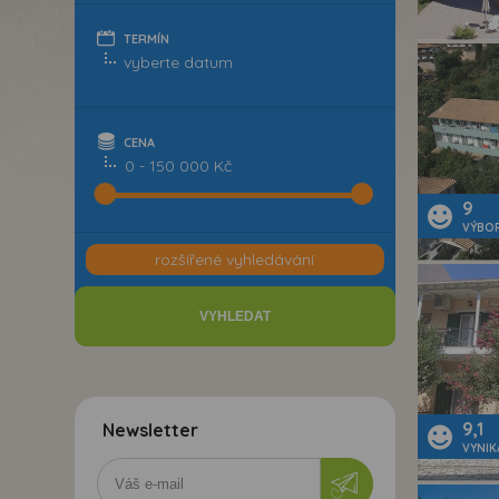
TERMÍN
CENA
0 - 150 000 Kč
9
VÝBO
rozšířené vyhledávání
9,1
Newsletter
VYNIK