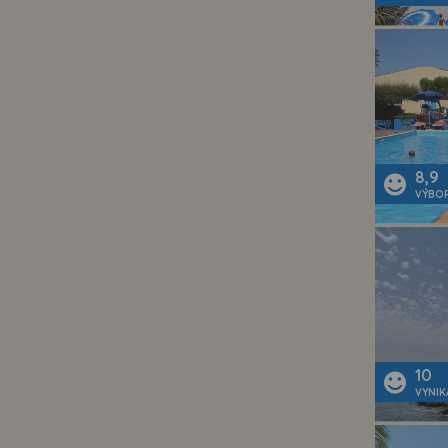
8,9
VÝBO
10
VYNIK