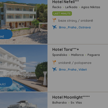
Hotel Nefeli***
Řecko
>
Lefkada
>
Agios Nikitas
LAST MINUTE
beze stravy / snídaně
Brno , Praha , Ostrava
RNÉ
Hotel Tora***+
Španělsko
>
Mallorca
>
Paguera
snídaně / polopenze
Brno , Praha , Vídeň
AJÍCÍ
Hotel Moonlight*****
Bulharsko
>
Sv. Vlas