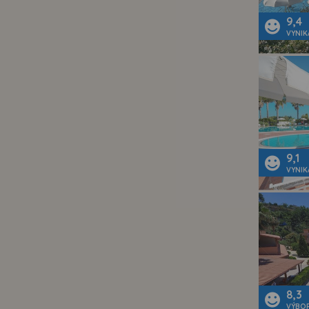
9,4
VYNIK
9,1
VYNIK
8,3
VÝBO