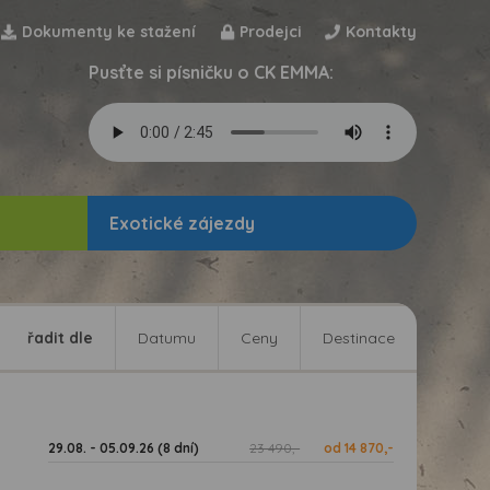
Dokumenty ke stažení
Prodejci
Kontakty
Pusťte si písničku o CK EMMA:
Exotické zájezdy
řadit dle
Datumu
Ceny
Destinace
29.08. - 05.09.26 (8 dní)
23 490,-
od 14 870,-