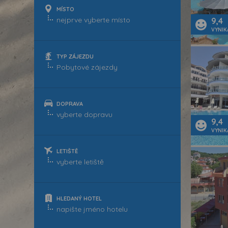
MÍSTO
9,4
VYNIK
TYP ZÁJEZDU
DOPRAVA
9,4
VYNIK
LETIŠTĚ
HLEDANÝ HOTEL