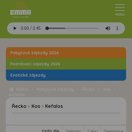
Pobytové zájezdy 2026
Poznávací zájezdy 2026
Exotické zájezdy
Domů
Pobytové zájezdy
Řecko
Kos
Kefalos
Řecko
>
Kos
>
Kefalos
řadit dle
Datumu
Ceny
Destinace