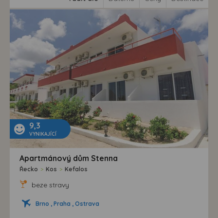
9,3
VYNIKAJÍCÍ
Apartmánový dům Stenna
Řecko
>
Kos
>
Kefalos
beze stravy
Brno , Praha , Ostrava