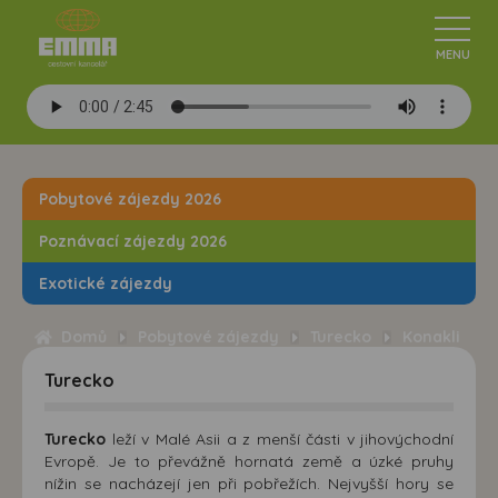
Pobytové zájezdy 2026
Poznávací zájezdy 2026
Exotické zájezdy
Domů
Pobytové zájezdy
Turecko
Konakli
Turecko
Turecko
leží v Malé Asii a z menší části v jihovýchodní
Evropě. Je to převážně hornatá země a úzké pruhy
nížin se nacházejí jen při pobřežích. Nejvyšší hory se