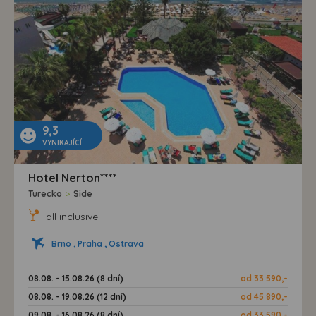
9,3
VYNIKAJÍCÍ
Hotel Nerton****
Turecko
>
Side
all inclusive
Brno , Praha , Ostrava
08.08. - 15.08.26 (8 dní)
od 33 590,-
08.08. - 19.08.26 (12 dní)
od 45 890,-
09.08. - 16.08.26 (8 dní)
od 33 590,-