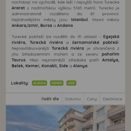
nacházejí na východě, kde leží i nejvyšší hora Turecka
Ararat
s nadmořskou výškou 5165 metrů. Turecko je
administrativně rozděleno do 81 provincií.
Nejlidnatějšími městy jsou
Istanbul
, hlavní město
Ankara,Izmir, Bursa
a
Andana
.
Turecké pobřeží lze rozdělit do tří oblastí –
Egejská
riviéra, Turecká riviéra
a
černomořské pobřeží
.
Nejnavštěvovanější
Turecká riviéra
je ohraničená z
jihu Středozemním mořem a ze severu
pohořím
Taurus
. Mezi nejznámější střediska patří
Antalya,
Belek, Kemer, Konakli, Side
a
Alanya
.
Lokality:
ALANYA
KEMER
SIDE
řadit dle
Datumu
Ceny
Destinace