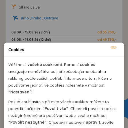
all inclusive
Brno , Praha , Ostrava
08.08. - 15.08.26 (8 dní)
od 35 790,-
08.08. - 19.08.26 (12 dní)
od 49 590,-
09.08. - 16.08.26 (8 dní)
od 35 790,-
Cookies
Nutné cookies
VÍCE INFORMACÍ
Nutné cookies pomáhají, aby byla webová stránka
Vážíme si
vašeho soukromí
. Pomocí
cookies
použitelná tak, že umožní základní funkce jako navigace
analyzujeme návštěvnost, přizpůsobujeme obsah a
stránky a přístup k zabezpečeným sekcím webové stránky.
reklamy podle vašich potřeb. Informace o tom, k čemu
Webová stránka nemůže správně fungovat bez těchto
používáme jednotlivé cookies naleznete v možnosti
cookies.
“Nastavení”
.
Pokud souhlasíte s přijetím všech
cookies
, můžete to
Analytické cookies
potvrdit tlačítkem
“Povolit vše”
. Chcete-li povolit cookies
nezbytně nutné pro používání webu, zvolte možnost
Pomocí analytických cookies můžeme měřit návštěvnost
“Povolit nezbytné”
. Chcete-li nastavení
upravit
, zvolte
našeho webu, zdroje návštěv, výkon reklam a také jejich
Personální cookies