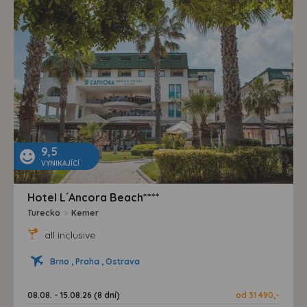
9,5
VYNIKAJÍCÍ
Hotel L´Ancora Beach****
Turecko
>
Kemer
all inclusive
Brno , Praha , Ostrava
08.08. - 15.08.26 (8 dní)
od 31 490,-