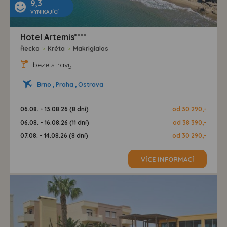
9,3
VYNIKAJÍCÍ
Hotel Artemis****
Řecko
>
Kréta
>
Makrigialos
beze stravy
Brno , Praha , Ostrava
06.08. - 13.08.26 (8 dní)
od 30 290,-
06.08. - 16.08.26 (11 dní)
od 38 390,-
07.08. - 14.08.26 (8 dní)
od 30 290,-
VÍCE INFORMACÍ