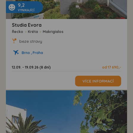
9,2
VYNIKAJÍCÍ
Studia Evora
Řecko
>
Kréta
>
Makrigialos
beze stravy
Brno , Praha
12.09. - 19.09.26 (8 dní)
od 17 690,-
VÍCE INFORMACÍ