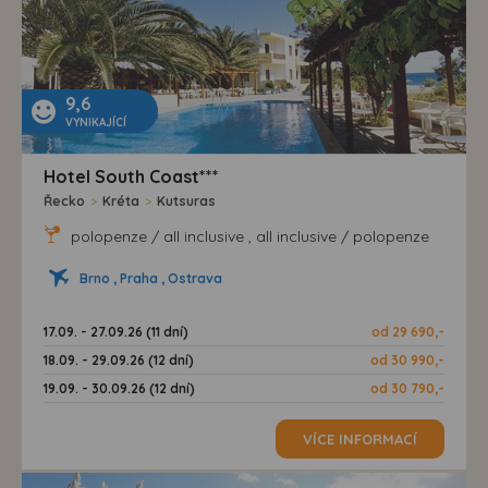
9,6
VYNIKAJÍCÍ
Hotel South Coast***
Řecko
>
Kréta
>
Kutsuras
polopenze / all inclusive , all inclusive / polopenze
Brno , Praha , Ostrava
17.09. - 27.09.26 (11 dní)
od 29 690,-
18.09. - 29.09.26 (12 dní)
od 30 990,-
19.09. - 30.09.26 (12 dní)
od 30 790,-
VÍCE INFORMACÍ