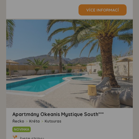
VÍCE INFORMACÍ
Apartmány Okeanis Mystique South***
Řecko
>
Kréta
>
Kutsuras
NOVINKA
beze stravy