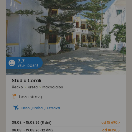
možná bezprostřední identifikace uživatele. Bez vyjádření
souhlasu, nedojde k zobrazování obsahu a reklam
přizpůsobených Vašim zájmům.
7,7
VELMI DOBRÉ
Studia Corali
Řecko
>
Kréta
>
Makrigialos
beze stravy
Brno , Praha , Ostrava
08.08. - 15.08.26 (8 dní)
od 15 690,-
08.08. - 19.08.26 (12 dní)
od 18 190,-