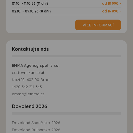
01.10. - 11.10.26 (11 dní)
od 18 990,-
02.10. - 09.10.26 (8 dní)
od 16 890,-
VÍCE INFORMACÍ
Kontaktujte nás
EMMA Agency spol. s r.o.
cestovní kancelář
Kozí 10, 602 00 Brno
+420 542 214 343
emma@emma.cz
Dovolená 2026
Dovolená Španělsko 2026
Dovolená Bulharsko 2026