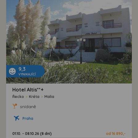
9,3
VYNIKAJÍCÍ
Hotel Altis**+
Řecko
>
Kréta
>
Malia
snídaně
Praha
01.10. - 08.10.26 (8 dní)
od 16 890,-