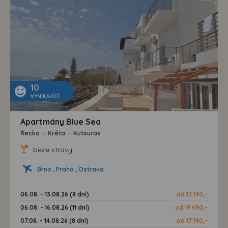
10
VYNIKAJÍCÍ
Apartmány Blue Sea
Řecko
>
Kréta
>
Kutsuras
beze stravy
Brno , Praha , Ostrava
06.08. - 13.08.26 (8 dní)
od 17 190,-
06.08. - 16.08.26 (11 dní)
od 19 490,-
07.08. - 14.08.26 (8 dní)
od 17 190,-