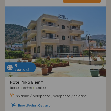
9
VYNIKAJÍCÍ
Hotel Niko Elen***
Řecko
>
Kréta
>
Stalida
snídaně / polopenze , polopenze / snídaně
Brno , Praha , Ostrava