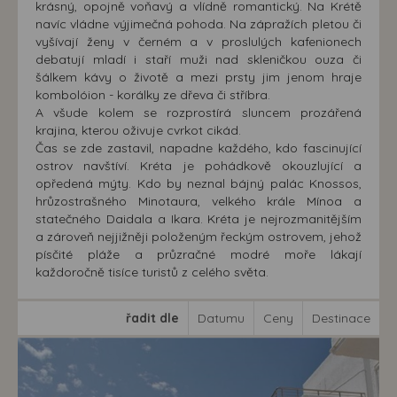
krásný, opojně voňavý a vlídně romantický. Na Krétě
navíc vládne výjimečná pohoda. Na zápražích pletou či
vyšívají ženy v černém a v proslulých kafenionech
debatují mladí i staří muži nad skleničkou ouza či
šálkem kávy o životě a mezi prsty jim jenom hraje
kombolóion - korálky ze dřeva či stříbra.
A všude kolem se rozprostírá sluncem prozářená
krajina, kterou oživuje cvrkot cikád.
Čas se zde zastavil, napadne každého, kdo fascinující
ostrov navštíví. Kréta je pohádkově okouzlující a
opředená mýty. Kdo by neznal bájný palác Knossos,
hrůzostrašného Minotaura, velkého krále Mínoa a
statečného Daidala a Ikara. Kréta je nejrozmanitějším
a zároveň nejjižněji položeným řeckým ostrovem, jehož
písčité pláže a průzračné modré moře lákají
každoročně tisíce turistů z celého světa.
řadit dle
Datumu
Ceny
Destinace