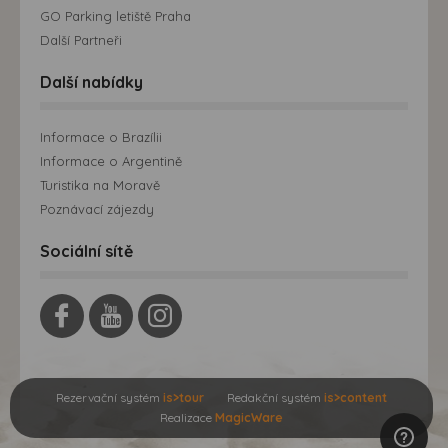
GO Parking letiště Praha
Další Partneři
Další nabídky
Informace o Brazílii
Informace o Argentině
Turistika na Moravě
Poznávací zájezdy
Sociální sítě
Rezervační systém
is>tour
Redakční systém
is>content
Realizace
MagicWare