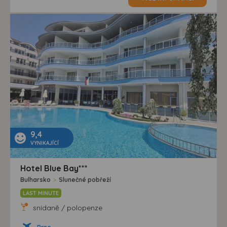
9,4
VYNIKAJÍCÍ
Hotel Blue Bay***
Bulharsko
>
Slunečné pobřeží
LAST MINUTE
snídaně / polopenze