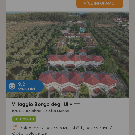
VÍCE INFORMACÍ
9,2
VYNIKAJÍCÍ
Villaggio Borgo degli Ulivi****
Itálie
>
Kalábrie
>
Sellia Marina
LAST MINUTE
polopenze / beze stravy, Oběd , beze stravy /
Oběd, polopenze