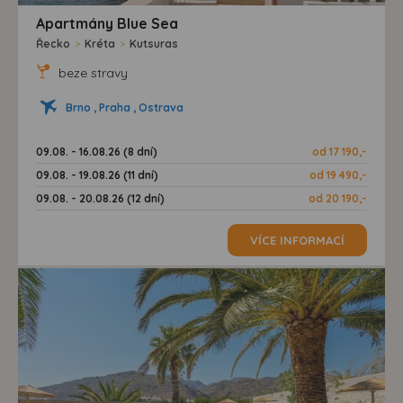
Apartmány Blue Sea
Řecko
>
Kréta
>
Kutsuras
beze stravy
Brno , Praha , Ostrava
09.08. - 16.08.26 (8 dní)
od 17 190,-
09.08. - 19.08.26 (11 dní)
od 19 490,-
09.08. - 20.08.26 (12 dní)
od 20 190,-
VÍCE INFORMACÍ