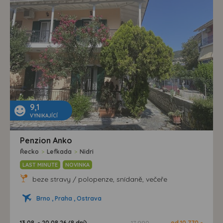
9,1
VYNIKAJÍCÍ
Penzion Anko
Řecko
>
Lefkada
>
Nidri
LAST MINUTE
NOVINKA
beze stravy / polopenze, snídaně, večeře
Brno , Praha , Ostrava
13.08. - 20.08.26 (8 dní)
17 990,-
od 10 770,-