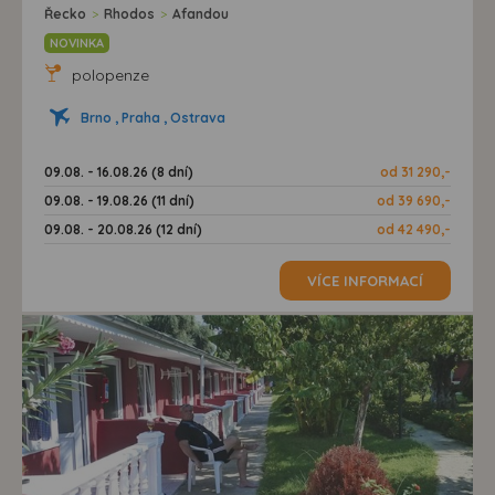
Řecko
>
Rhodos
>
Afandou
NOVINKA
polopenze
Brno , Praha , Ostrava
09.08. - 16.08.26 (8 dní)
od 31 290,-
09.08. - 19.08.26 (11 dní)
od 39 690,-
09.08. - 20.08.26 (12 dní)
od 42 490,-
VÍCE INFORMACÍ