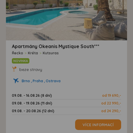
Apartmány Okeanis Mystique South***
Řecko
>
Kréta
>
Kutsuras
NOVINKA
beze stravy
Brno , Praha , Ostrava
09.08. - 16.08.26 (8 dní)
od 19 690,-
09.08. - 19.08.26 (11 dní)
od 22 990,-
09.08. - 20.08.26 (12 dní)
od 24 290,-
VÍCE INFORMACÍ