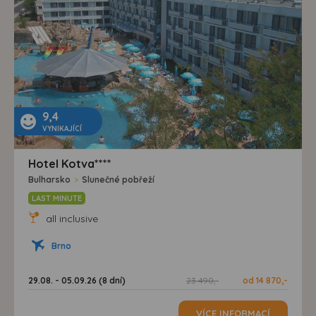
9,4
VYNIKAJÍCÍ
Hotel Kotva****
Bulharsko
>
Slunečné pobřeží
LAST MINUTE
all inclusive
Brno
29.08. - 05.09.26 (8 dní)
23 490,-
od 14 870,-
VÍCE INFORMACÍ