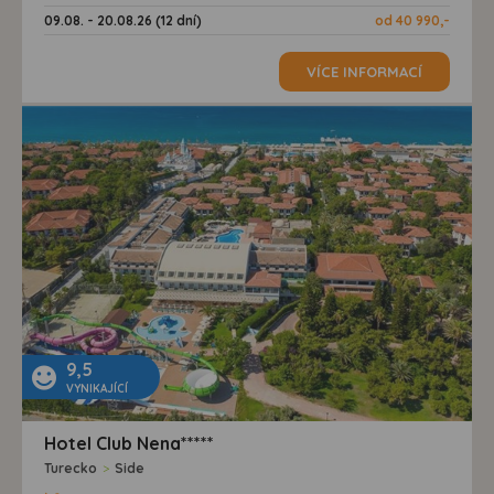
09.08. - 20.08.26 (12 dní)
od 40 990,-
VÍCE INFORMACÍ
9,5
VYNIKAJÍCÍ
Hotel Club Nena*****
Turecko
>
Side