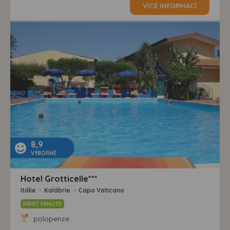
VÍCE INFORMACÍ
8,9
VÝBORNÉ
Hotel Grotticelle***
Itálie
>
Kalábrie
>
Capo Vaticano
FIRST MINUTE
polopenze