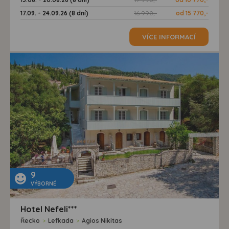
17.09. - 24.09.26 (8 dní)
16 990,-
od 15 770,-
VÍCE INFORMACÍ
9
VÝBORNÉ
Hotel Nefeli***
Řecko
>
Lefkada
>
Agios Nikitas