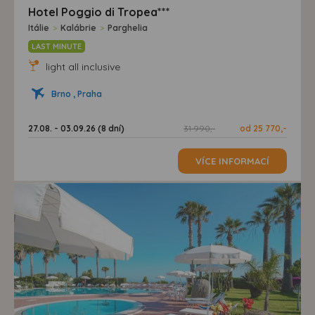
Hotel Poggio di Tropea***
Itálie
>
Kalábrie
>
Parghelia
LAST MINUTE
light all inclusive
Brno , Praha
27.08. - 03.09.26 (8 dní)
31 990,-
od 25 770,-
VÍCE INFORMACÍ