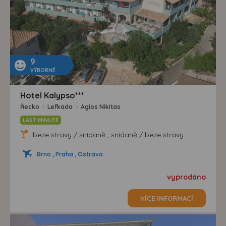
9
VÝBORNÉ
Hotel Kalypso***
Řecko
>
Lefkada
>
Agios Nikitas
LAST MINUTE
beze stravy / snídaně , snídaně / beze stravy
Brno , Praha , Ostrava
vyprodáno
VÍCE INFORMACÍ