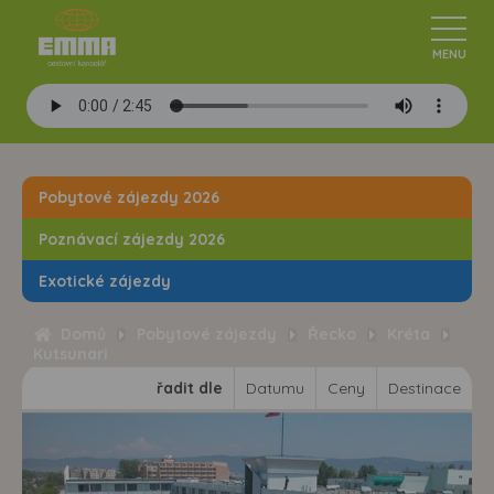
Pobytové zájezdy 2026
Poznávací zájezdy 2026
Exotické zájezdy
Domů
Pobytové zájezdy
Řecko
Kréta
Kutsunari
řadit dle
Datumu
Ceny
Destinace