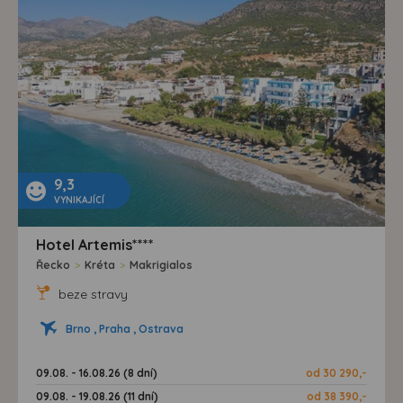
9,3
VYNIKAJÍCÍ
Hotel Artemis****
Řecko
>
Kréta
>
Makrigialos
beze stravy
Brno , Praha , Ostrava
09.08. - 16.08.26 (8 dní)
od 30 290,-
09.08. - 19.08.26 (11 dní)
od 38 390,-