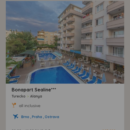
Bonapart Sealine***
Turecko
>
Alanya
all inclusive
Brno , Praha , Ostrava