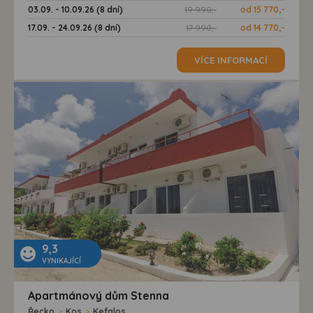
03.09. - 10.09.26 (8 dní)
19 990,-
od 15 770,-
17.09. - 24.09.26 (8 dní)
17 990,-
od 14 770,-
VÍCE INFORMACÍ
9,3
VYNIKAJÍCÍ
Apartmánový dům Stenna
Řecko
>
Kos
>
Kefalos