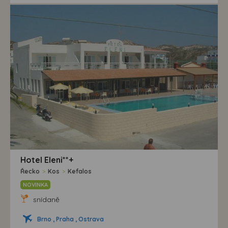
Hotel Eleni**+
Řecko
>
Kos
>
Kefalos
NOVINKA
snídaně
Brno , Praha , Ostrava