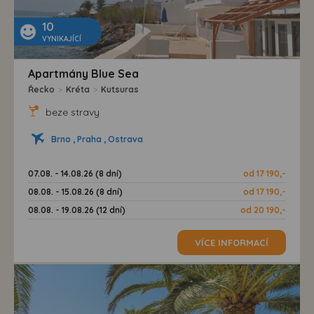
10
VYNIKAJÍCÍ
Apartmány Blue Sea
Řecko
>
Kréta
>
Kutsuras
beze stravy
Brno , Praha , Ostrava
07.08. - 14.08.26 (8 dní)
od 17 190,-
08.08. - 15.08.26 (8 dní)
od 17 190,-
08.08. - 19.08.26 (12 dní)
od 20 190,-
VÍCE INFORMACÍ