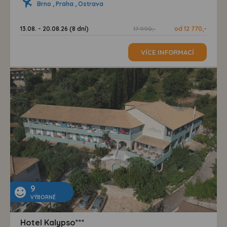
Brno , Praha , Ostrava
13.08. - 20.08.26 (8 dní)
17 990,-
od 12 770,-
VÍCE INFORMACÍ
9
VÝBORNÉ
Hotel Kalypso***