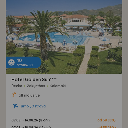
10
VYNIKAJÍCÍ
Hotel Golden Sun****
Řecko
>
Zakynthos
>
Kalamaki
all inclusive
Brno , Ostrava
07.08. - 14.08.26 (8 dní)
od 38 990,-
07.08. - 18.08.26 (12 dní)
od 55 290,-