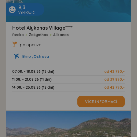
9,3
VYNIKAJÍCÍ
Hotel Alykanas Village****
Řecko
>
Zakynthos
>
Alikanas
polopenze
Brno , Ostrava
07.08. - 18.08.26 (12 dní)
od 42 790,-
11.08. - 21.08.26 (11 dní)
od 39 890,-
14.08. - 25.08.26 (12 dní)
od 42 790,-
VÍCE INFORMACÍ