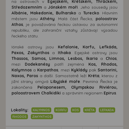
na ostrovech v
Egejském, Krétském, Thráckém,
Středozemním
a
Jónském moři
. Jeho sousedy jsou
Albánie, Makedonie, Bulharsko
a
Turecko
. Hlavním
městem jsou
Athény
. Malá část Řecka,
poloostrov
Athos
, je považována řeckou ústavou za autonomní
republiku, ale zahraniční vztahy zůstávají výsadou
řeckého státu.
Iónské ostrovy jsou
Kefalonie, Korfu, Lefkáda,
Paxos, Zakynthos
a
Ithaka
. Egejské ostrovy jsou
Thassos, Samos, Limnos, Lesbos, Ikaria
a
Chios
,
mezi
Dodekanésy
patří zejména
Kos, Rhodos,
Kalymnos
a
Karpathos
, mezi
Kyklády
pak
Santorini,
Naxos, Paros
a další. Samostatně leží
Kréta
, kterou z
jižní strany omývá
Libyjské moře
. Pevnina Řecka je
zakončena
Peloponesem, Olympskou Riviérou,
poloostrovem Chalkidiki
a správním regionem
Epirus
.
Lokality:
KALYMNOS
KORFU
KOS
KRÉTA
LEFKADA
RHODOS
ZAKYNTHOS