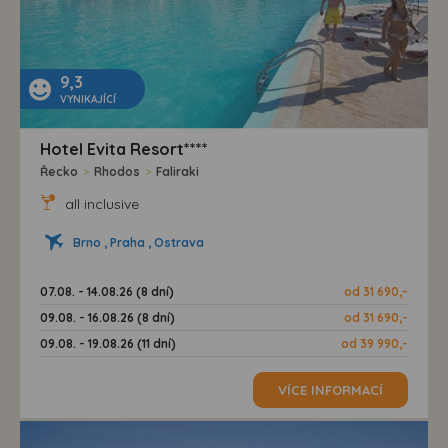
9,3
VYNIKAJÍCÍ
Hotel Evita Resort****
Řecko
>
Rhodos
>
Faliraki
all inclusive
Brno , Praha , Ostrava
07.08. - 14.08.26 (8 dní)
od 31 690,-
09.08. - 16.08.26 (8 dní)
od 31 690,-
09.08. - 19.08.26 (11 dní)
od 39 990,-
VÍCE INFORMACÍ