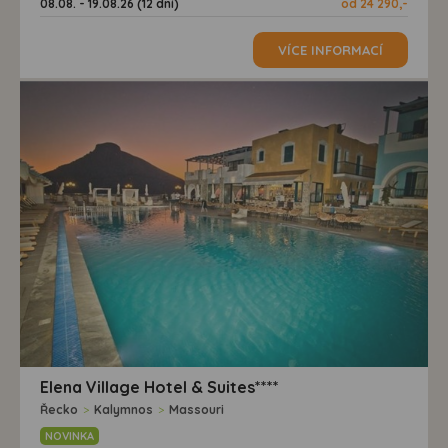
08.08. - 19.08.26 (12 dní)
od 24 290,-
VÍCE INFORMACÍ
Elena Village Hotel & Suites****
Řecko
>
Kalymnos
>
Massouri
NOVINKA