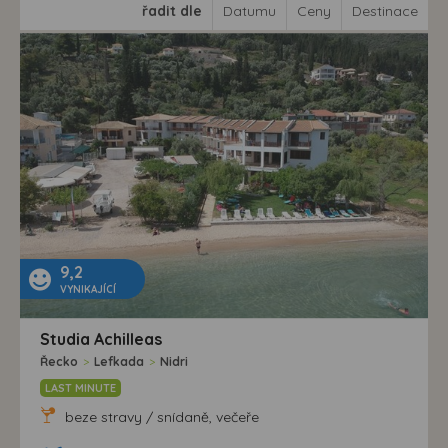
řadit dle
Datumu
Ceny
Destinace
9,2
VYNIKAJÍCÍ
Studia Achilleas
Řecko
>
Lefkada
>
Nidri
LAST MINUTE
beze stravy / snídaně, večeře