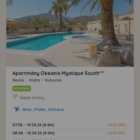
Apartmány Okeanis Mystique South***
Řecko
>
Kréta
>
Kutsuras
NOVINKA
beze stravy
Brno , Praha , Ostrava
07.08. - 14.08.26 (8 dní)
od 19 690,-
08.08. - 15.08.26 (8 dní)
od 19 690,-