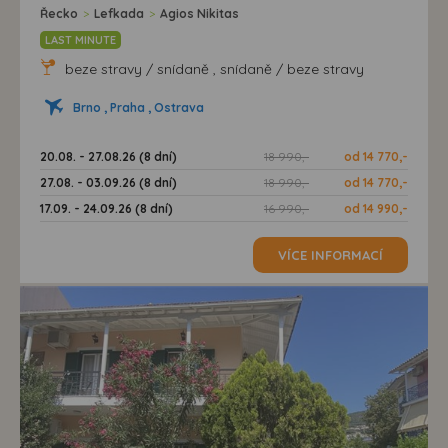
Řecko
>
Lefkada
>
Agios Nikitas
LAST MINUTE
beze stravy / snídaně , snídaně / beze stravy
Brno , Praha , Ostrava
20.08. - 27.08.26 (8 dní)
18 990,-
od 14 770,-
27.08. - 03.09.26 (8 dní)
18 990,-
od 14 770,-
17.09. - 24.09.26 (8 dní)
16 990,-
od 14 990,-
VÍCE INFORMACÍ