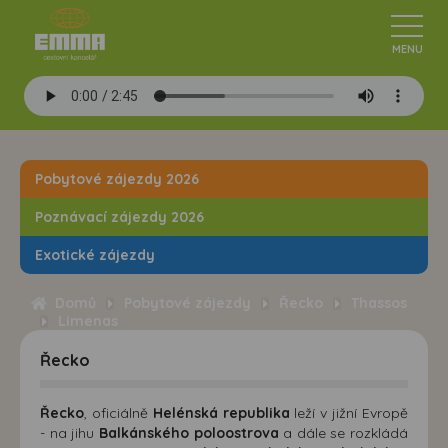
Pobytové zájezdy 2026
Poznávací zájezdy 2026
Exotické zájezdy
Domů
Pobytové zájezdy
Řecko
Thassos
Limenas
Řecko
Řecko
, oficiálně
Helénská republika
leží v jižní Evropě
- na jihu
Balkánského poloostrova
a dále se rozkládá