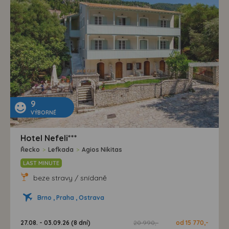
9
VÝBORNÉ
Hotel Nefeli***
Řecko
>
Lefkada
>
Agios Nikitas
LAST MINUTE
beze stravy / snídaně
Brno , Praha , Ostrava
27.08. - 03.09.26 (8 dní)
20 990,-
od 15 770,-