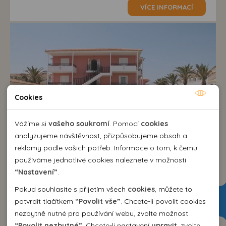
VÍCE INFORMACÍ
Cookies
Nutné cookies
Nutné cookies pomáhají, aby byla webová stránka
Vážíme si
vašeho soukromí
. Pomocí
cookies
použitelná tak, že umožní základní funkce jako navigace
analyzujeme návštěvnost, přizpůsobujeme obsah a
stránky a přístup k zabezpečeným sekcím webové stránky.
reklamy podle vašich potřeb. Informace o tom, k čemu
Webová stránka nemůže správně fungovat bez těchto
používáme jednotlivé cookies naleznete v možnosti
cookies.
“Nastavení”
.
Hotel Astir Beach Zakynthos***
Řecko
>
Zakynthos
>
Laganas
Pokud souhlasíte s přijetím všech
cookies
, můžete to
Analytické cookies
potvrdit tlačítkem
“Povolit vše”
. Chcete-li povolit cookies
snídaně / all inclusive, polopenze
nezbytně nutné pro používání webu, zvolte možnost
Pomocí analytických cookies můžeme měřit návštěvnost
Brno , Ostrava
“Povolit nezbytné”
. Chcete-li nastavení
upravit
, zvolte