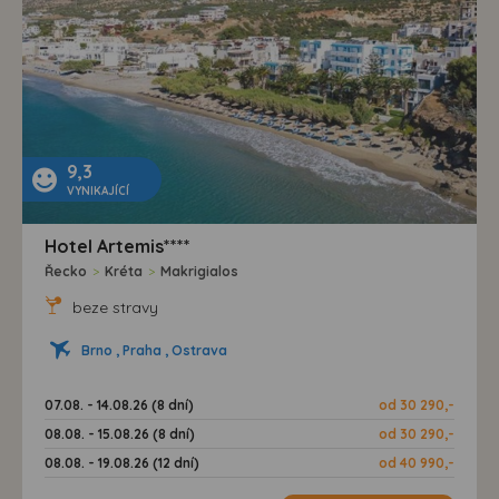
9,3
VYNIKAJÍCÍ
Hotel Artemis****
Řecko
>
Kréta
>
Makrigialos
beze stravy
Brno , Praha , Ostrava
07.08. - 14.08.26 (8 dní)
od 30 290,-
08.08. - 15.08.26 (8 dní)
od 30 290,-
08.08. - 19.08.26 (12 dní)
od 40 990,-