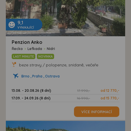
9,1
VYNIKAJÍCÍ
Penzion Anko
Řecko
>
Lefkada
>
Nidri
LAST MINUTE
NOVINKA
beze stravy / polopenze, snídaně, večeře
Brno , Praha , Ostrava
13.08. - 20.08.26 (8 dní)
17 990,-
od 12 770,-
17.09. - 24.09.26 (8 dní)
16 990,-
od 15 770,-
VÍCE INFORMACÍ