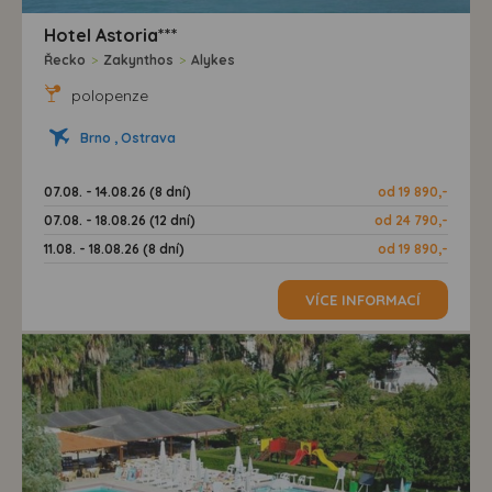
Hotel Astoria***
Řecko
>
Zakynthos
>
Alykes
polopenze
Brno , Ostrava
07.08. - 14.08.26 (8 dní)
od 19 890,-
07.08. - 18.08.26 (12 dní)
od 24 790,-
11.08. - 18.08.26 (8 dní)
od 19 890,-
VÍCE INFORMACÍ