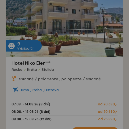
9
VYNIKAJÍCÍ
Hotel Niko Elen***
Řecko
>
Kréta
>
Stalida
snídaně / polopenze , polopenze / snídaně
Brno , Praha , Ostrava
07.08. - 14.08.26 (8 dní)
od 20 690,-
08.08. - 15.08.26 (8 dní)
od 20 690,-
08.08. - 19.08.26 (12 dní)
od 25 890,-