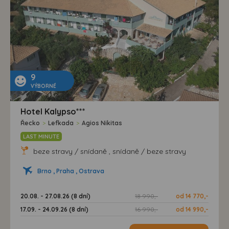
9
VÝBORNÉ
Hotel Kalypso***
Řecko
>
Lefkada
>
Agios Nikitas
LAST MINUTE
beze stravy / snídaně , snídaně / beze stravy
Brno , Praha , Ostrava
20.08. - 27.08.26 (8 dní)
18 990,-
od 14 770,-
17.09. - 24.09.26 (8 dní)
16 990,-
od 14 990,-