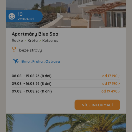
10
VYNIKAJÍCÍ
Apartmány Blue Sea
Řecko
>
Kréta
>
Kutsuras
beze stravy
Brno , Praha , Ostrava
08.08. - 15.08.26 (8 dní)
od 17 190,-
09.08. - 16.08.26 (8 dní)
od 17 190,-
09.08. - 19.08.26 (11 dní)
od 19 490,-
VÍCE INFORMACÍ