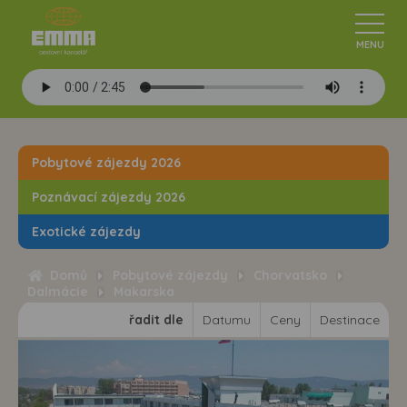
Pobytové zájezdy 2026
Poznávací zájezdy 2026
Exotické zájezdy
Domů
Pobytové zájezdy
Chorvatsko
Dalmácie
Makarska
řadit dle
Datumu
Ceny
Destinace