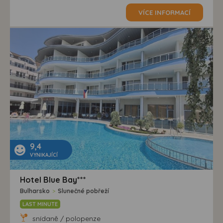
VÍCE INFORMACÍ
9,4
VYNIKAJÍCÍ
Hotel Blue Bay***
Bulharsko
>
Slunečné pobřeží
LAST MINUTE
snídaně / polopenze