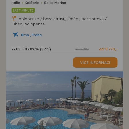
Itálie
>
Kalábrie
>
Sellia Marina
LAST MINUTE
polopenze / beze stravy, Oběd , beze stravy /
Oběd, polopenze
Brno , Praha
27.08. - 03.09.26 (8 dní)
25 990,-
od 19 770,-
VÍCE INFORMACÍ