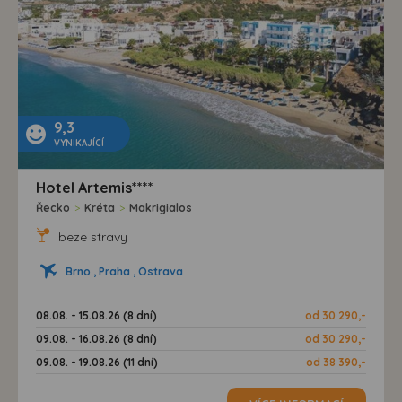
9,3
VYNIKAJÍCÍ
Hotel Artemis****
Řecko
>
Kréta
>
Makrigialos
beze stravy
Brno , Praha , Ostrava
08.08. - 15.08.26 (8 dní)
od 30 290,-
09.08. - 16.08.26 (8 dní)
od 30 290,-
09.08. - 19.08.26 (11 dní)
od 38 390,-