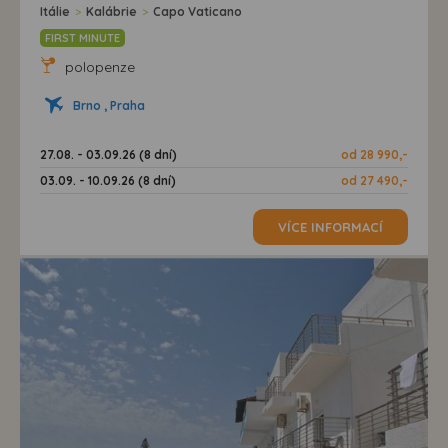
Itálie
>
Kalábrie
>
Capo Vaticano
FIRST MINUTE
polopenze
Brno , Praha
27.08. - 03.09.26 (8 dní)
od 28 990,-
03.09. - 10.09.26 (8 dní)
od 27 490,-
VÍCE INFORMACÍ