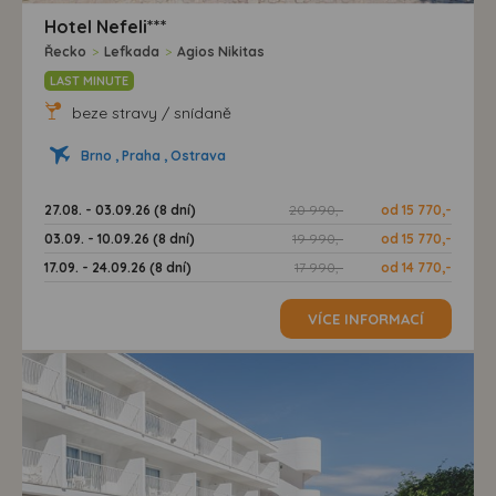
Hotel Nefeli***
Řecko
>
Lefkada
>
Agios Nikitas
LAST MINUTE
beze stravy / snídaně
Brno , Praha , Ostrava
27.08. - 03.09.26 (8 dní)
20 990,-
od 15 770,-
03.09. - 10.09.26 (8 dní)
19 990,-
od 15 770,-
17.09. - 24.09.26 (8 dní)
17 990,-
od 14 770,-
VÍCE INFORMACÍ