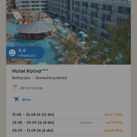
9,4
VYNIKAJÍCÍ
Hotel Kotva****
Bulharsko
>
Slunečné pobřeží
all inclusive
Brno
15.08. - 26.08.26 (12 dní)
od 37 990,-
29.08. - 05.09.26 (8 dní)
23 490,-
od 14 870,-
05.09. - 12.09.26 (8 dní)
od 20 990,-