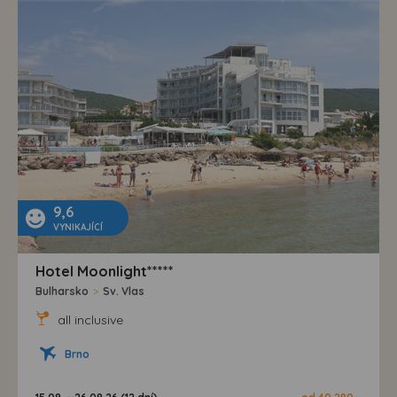
9,6
VYNIKAJÍCÍ
Hotel Moonlight*****
Bulharsko
>
Sv. Vlas
all inclusive
Brno