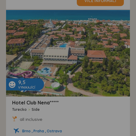
VÍCE INFORMACÍ
9,5
VYNIKAJÍCÍ
Hotel Club Nena*****
Turecko
>
Side
all inclusive
Brno , Praha , Ostrava