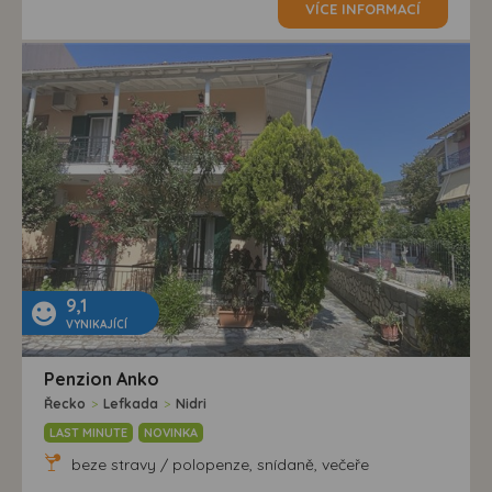
VÍCE INFORMACÍ
9,1
VYNIKAJÍCÍ
Penzion Anko
Řecko
>
Lefkada
>
Nidri
LAST MINUTE
NOVINKA
beze stravy / polopenze, snídaně, večeře