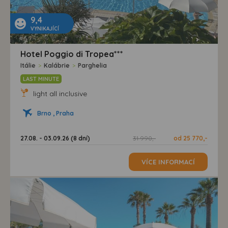
9,4
VYNIKAJÍCÍ
Hotel Poggio di Tropea***
Itálie
>
Kalábrie
>
Parghelia
LAST MINUTE
light all inclusive
Brno , Praha
27.08. - 03.09.26 (8 dní)
31 990,-
od 25 770,-
VÍCE INFORMACÍ