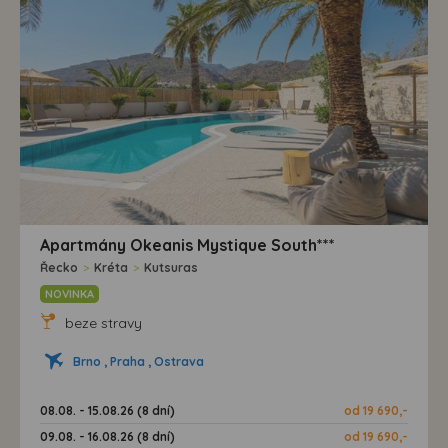
Apartmány Okeanis Mystique South***
Řecko
>
Kréta
>
Kutsuras
NOVINKA
beze stravy
Brno , Praha , Ostrava
08.08. - 15.08.26 (8 dní)
od 19 690,-
09.08. - 16.08.26 (8 dní)
od 19 690,-