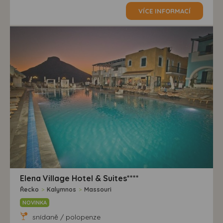
VÍCE INFORMACÍ
Elena Village Hotel & Suites****
Řecko
>
Kalymnos
>
Massouri
NOVINKA
snídaně / polopenze