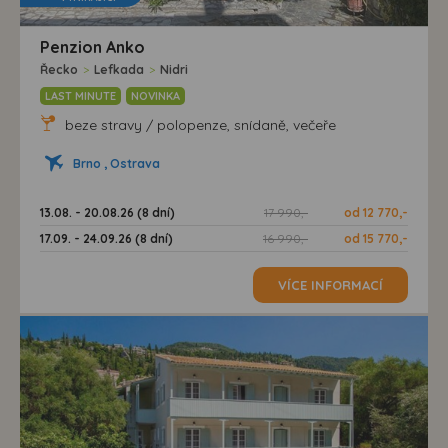
Penzion Anko
Řecko
>
Lefkada
>
Nidri
LAST MINUTE
NOVINKA
beze stravy / polopenze, snídaně, večeře
Brno , Ostrava
13.08. - 20.08.26 (8 dní)
17 990,-
od 12 770,-
17.09. - 24.09.26 (8 dní)
16 990,-
od 15 770,-
VÍCE INFORMACÍ