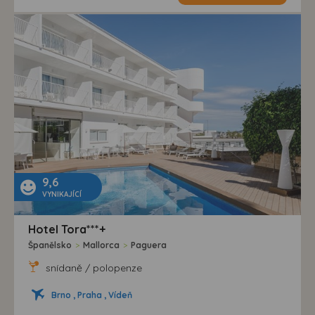
9,6
VYNIKAJÍCÍ
Hotel Tora***+
Španělsko
>
Mallorca
>
Paguera
snídaně / polopenze
Brno , Praha , Vídeň