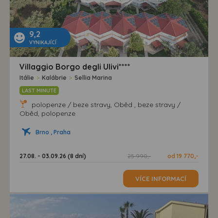
9,2
VYNIKAJÍCÍ
Villaggio Borgo degli Ulivi****
Itálie
>
Kalábrie
>
Sellia Marina
LAST MINUTE
polopenze / beze stravy, Oběd , beze stravy /
Oběd, polopenze
Brno , Praha
27.08. - 03.09.26 (8 dní)
25 990,-
od 19 770,-
VÍCE INFORMACÍ