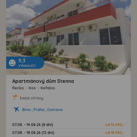
9,3
VYNIKAJÍCÍ
Apartmánový dům Stenna
Řecko
>
Kos
>
Kefalos
beze stravy
Brno , Praha , Ostrava
07.08. - 14.08.26 (8 dní)
od 16 690,-
07.08. - 18.08.26 (12 dní)
od 18 990,-