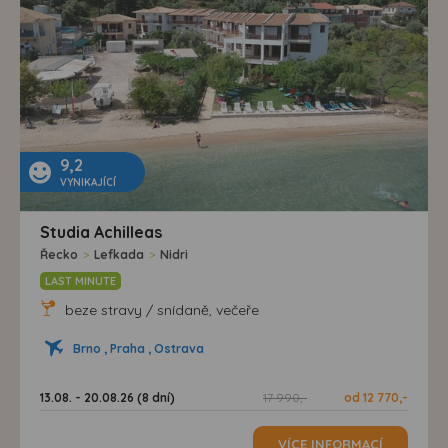
9,2
VYNIKAJÍCÍ
Studia Achilleas
Řecko
>
Lefkada
>
Nidri
LAST MINUTE
beze stravy / snídaně, večeře
Brno , Praha , Ostrava
13.08. - 20.08.26 (8 dní)
17 990,-
od 12 770,-
VÍCE INFORMACÍ