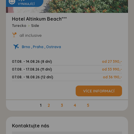
VYNIKAJÍCÍ
Hotel Altinkum Beach***
Turecko
>
Side
all inclusive
Brno , Praha , Ostrava
07.08. - 14.08.26 (8 dní)
od 27 390,-
07.08. - 17.08.26 (11 dní)
od 33 990,-
07.08. - 18.08.26 (12 dní)
od 36 190,-
VÍCE INFORMACÍ
1
2
3
4
5
Kontaktujte nás