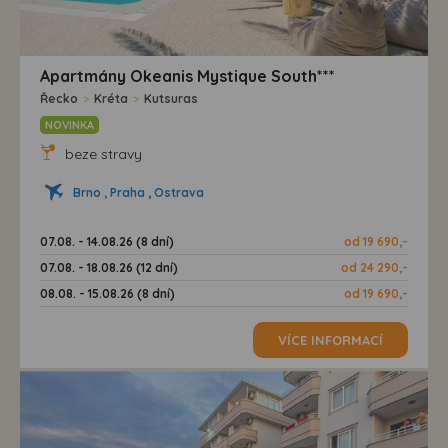
Apartmány Okeanis Mystique South***
Řecko
>
Kréta
>
Kutsuras
NOVINKA
beze stravy
Brno , Praha , Ostrava
07.08. - 14.08.26 (8 dní)
od 19 690,-
07.08. - 18.08.26 (12 dní)
od 24 290,-
08.08. - 15.08.26 (8 dní)
od 19 690,-
VÍCE INFORMACÍ