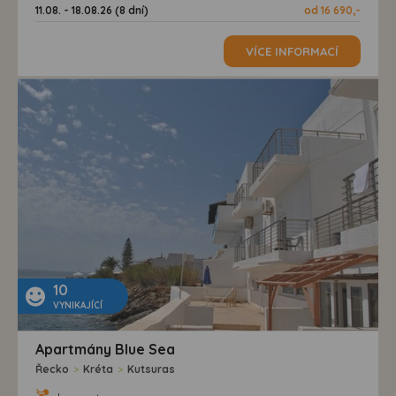
11.08. - 18.08.26 (8 dní)
od 16 690,-
VÍCE INFORMACÍ
10
VYNIKAJÍCÍ
Apartmány Blue Sea
Řecko
>
Kréta
>
Kutsuras