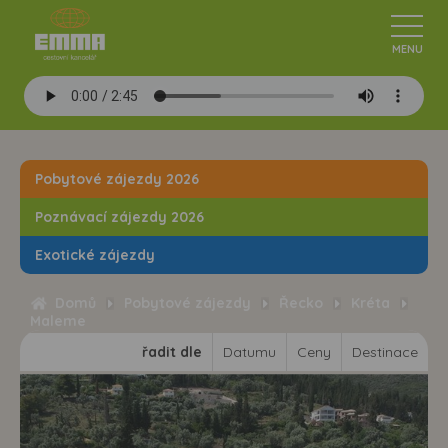
Pobytové zájezdy 2026
Poznávací zájezdy 2026
Exotické zájezdy
Domů
Pobytové zájezdy
Řecko
Kréta
Maleme
řadit dle
Datumu
Ceny
Destinace