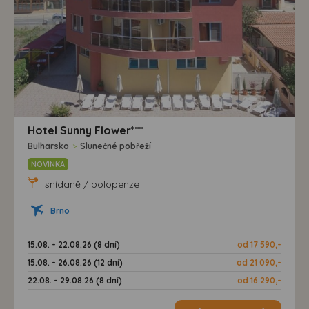
Hotel Sunny Flower***
Bulharsko
>
Slunečné pobřeží
NOVINKA
snídaně / polopenze
Brno
15.08. - 22.08.26 (8 dní)
od 17 590,-
15.08. - 26.08.26 (12 dní)
od 21 090,-
22.08. - 29.08.26 (8 dní)
od 16 290,-