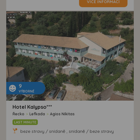
VÍCE INFORMACÍ
9
VÝBORNÉ
Hotel Kalypso***
Řecko
>
Lefkada
>
Agios Nikitas
LAST MINUTE
beze stravy / snídaně , snídaně / beze stravy