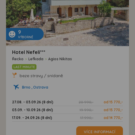
9
VÝBORNÉ
Hotel Nefeli***
Řecko
>
Lefkada
>
Agios Nikitas
LAST MINUTE
beze stravy / snídaně
Brno , Ostrava
27.08. - 03.09.26 (8 dní)
20 990,-
od 15 770,-
03.09. - 10.09.26 (8 dní)
19 990,-
od 15 770,-
17.09. - 24.09.26 (8 dní)
17 990,-
od 14 770,-
VÍCE INFORMACÍ