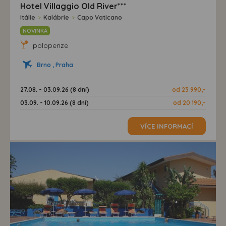
Hotel Villaggio Old River***
Itálie
>
Kalábrie
>
Capo Vaticano
NOVINKA
polopenze
Brno , Praha
27.08. - 03.09.26 (8 dní)
od 23 990,-
03.09. - 10.09.26 (8 dní)
od 20 190,-
VÍCE INFORMACÍ