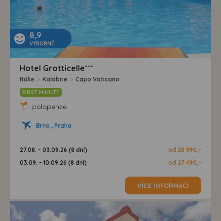
8,9
VÝBORNÉ
Hotel Grotticelle***
Itálie
>
Kalábrie
>
Capo Vaticano
FIRST MINUTE
polopenze
Brno , Praha
27.08. - 03.09.26 (8 dní)
od 28 990,-
03.09. - 10.09.26 (8 dní)
od 27 490,-
VÍCE INFORMACÍ