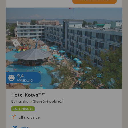
9,4
VYNIKAJÍCÍ
Hotel Kotva****
Bulharsko
>
Slunečné pobřeží
LAST MINUTE
all inclusive