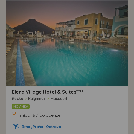
Elena Village Hotel & Suites****
Řecko
>
Kalymnos
>
Massouri
NOVINKA
snídaně / polopenze
Brno , Praha , Ostrava