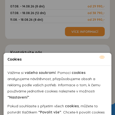
07.08. - 14.08.26 (8 dní)
od 29 990,-
07.08. - 18.08.26 (12 dní)
od 38 790,-
11.08. - 18.08.26 (8 dní)
od 29 990,-
VÍCE INFORMACÍ
Kontaktujte nás
Cookies
Nutné cookies
EMMA Agency spol. s r.o.
Nutné cookies pomáhají, aby byla webová stránka
Vážíme si
vašeho soukromí
. Pomocí
cookies
cestovní kancelář
použitelná tak, že umožní základní funkce jako navigace
analyzujeme návštěvnost, přizpůsobujeme obsah a
Kozí 10, 602 00 Brno
stránky a přístup k zabezpečeným sekcím webové stránky.
reklamy podle vašich potřeb. Informace o tom, k čemu
+420 542 214 343
Webová stránka nemůže správně fungovat bez těchto
používáme jednotlivé cookies naleznete v možnosti
emma@emma.cz
cookies.
“Nastavení”
.
Dovolená 2026
Pokud souhlasíte s přijetím všech
cookies
, můžete to
Analytické cookies
potvrdit tlačítkem
“Povolit vše”
. Chcete-li povolit cookies