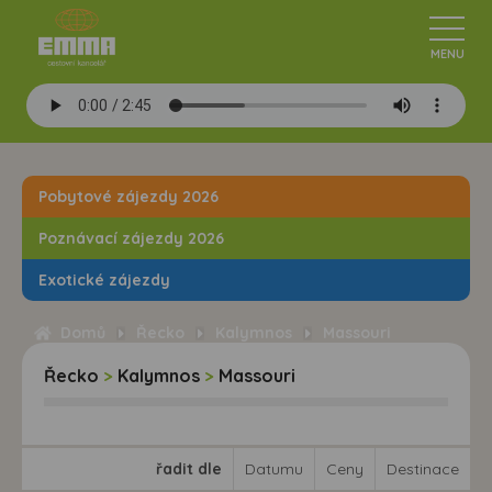
Pobytové zájezdy 2026
Poznávací zájezdy 2026
Exotické zájezdy
Domů
Řecko
Kalymnos
Massouri
Řecko
>
Kalymnos
>
Massouri
řadit dle
Datumu
Ceny
Destinace