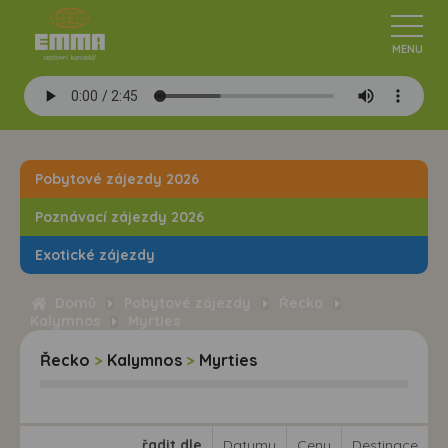
Pobytové zájezdy 2026
Poznávací zájezdy 2026
Exotické zájezdy
Domů
Pobytové zájezdy
Řecko
Kalymnos
Myrties
Řecko
>
Kalymnos
>
Myrties
řadit dle
Datumu
Ceny
Destinace