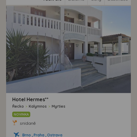
Hotel Hermes**
Řecko
>
Kalymnos
>
Myrties
NOVINKA
snídaně
Brno , Praha , Ostrava