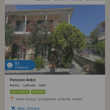
9,1
VYNIKAJÍCÍ
Penzion Anko
Řecko
>
Lefkada
>
Nidri
LAST MINUTE
NOVINKA
beze stravy / polopenze, snídaně, večeře
Brno , Ostrava