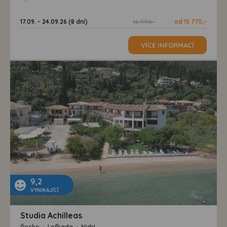
17.09. - 24.09.26 (8 dní)
16 990,-
od 15 770,-
VÍCE INFORMACÍ
9,2
VYNIKAJÍCÍ
Studia Achilleas
Řecko
>
Lefkada
>
Nidri