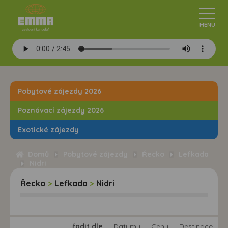
Pobytové zájezdy 2026
Poznávací zájezdy 2026
Exotické zájezdy
Domů
Pobytové zájezdy
Řecko
Lefkada
Nidri
Řecko
>
Lefkada
>
Nidri
řadit dle
Datumu
Ceny
Destinace