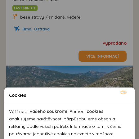
LAST MINUTE
beze stravy / snídaně, večeře
Brno , Ostrava
vyprodáno
VÍCE INFORMACÍ
Cookies
Nutné cookies
Nutné cookies pomáhají, aby byla webová stránka
Vážíme si
vašeho soukromí
. Pomocí
cookies
použitelná tak, že umožní základní funkce jako navigace
analyzujeme návštěvnost, přizpůsobujeme obsah a
stránky a přístup k zabezpečeným sekcím webové stránky.
reklamy podle vašich potřeb. Informace o tom, k čemu
Webová stránka nemůže správně fungovat bez těchto
používáme jednotlivé cookies naleznete v možnosti