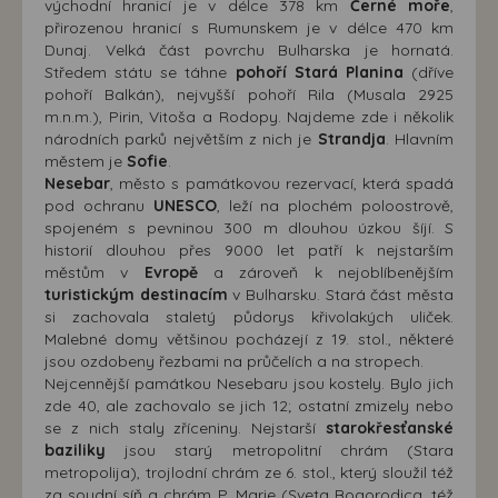
východní hranicí je v délce 378 km
Černé moře
,
přirozenou hranicí s Rumunskem je v délce 470 km
Dunaj. Velká část povrchu Bulharska je hornatá.
Středem státu se táhne
pohoří Stará Planina
(dříve
pohoří Balkán), nejvyšší pohoří Rila (Musala 2925
m.n.m.), Pirin, Vitoša a Rodopy. Najdeme zde i několik
národních parků největším z nich je
Strandja
. Hlavním
městem je
Sofie
.
Nesebar
, město s památkovou rezervací, která spadá
pod ochranu
UNESCO
, leží na plochém poloostrově,
spojeném s pevninou 300 m dlouhou úzkou šíjí. S
historií dlouhou přes 9000 let patří k nejstarším
městům v
Evropě
a zároveň k nejoblíbenějším
turistickým destinacím
v Bulharsku. Stará část města
si zachovala staletý půdorys křivolakých uliček.
Malebné domy většinou pocházejí z 19. stol., některé
jsou ozdobeny řezbami na průčelích a na stropech.
Nejcennější památkou Nesebaru jsou kostely. Bylo jich
zde 40, ale zachovalo se jich 12; ostatní zmizely nebo
se z nich staly zříceniny. Nejstarší
starokřesťanské
baziliky
jsou starý metropolitní chrám (Stara
metropolija), trojlodní chrám ze 6. stol., který sloužil též
za soudní síň a chrám P. Marie (Sveta Bogorodica, též