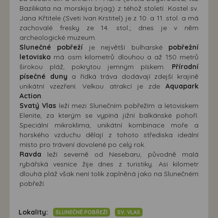
Bazilikata na morskija brjag) z téhož století. Kostel sv.
Jana Křtitele (Sveti Ivan Krstitel) je z 10. a 11. stol. a má
zachovalé fresky ze 14. stol.; dnes je v něm
archeologické muzeum.
Slunečné pobřeží
je největší bulharské
pobřežní
letovisko
má osm kilometrů dlouhou a až 150 metrů
širokou pláž, pokrytou jemným pískem.
Přírodní
písečné duny
a řídká tráva dodávají zdejší krajině
unikátní vzezření. Velkou atrakcí je zde
Aquapark
Action
.
Svatý Vlas
leží mezi Slunečním pobřežím a letoviskem
Elenite, za kterým se vypíná jižní balkánské pohoří.
Speciální mikroklima, unikátní kombinace moře a
horského vzduchu dělají z tohoto střediska ideální
místo pro trávení dovolené po celý rok.
Ravda
leží severně od Nesebaru, původně malá
rybářská vesnice žije dnes z turistiky. Asi kilometr
dlouhá pláž však není tolik zaplněná jako na Slunečném
pobřeží.
Lokality:
SLUNEČNÉ POBŘEŽÍ
SV. VLAS