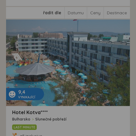
řadit dle
Datumu
Ceny
Destinace
9,4
VYNIKAJÍCÍ
Hotel Kotva****
Bulharsko
>
Slunečné pobřeží
LAST MINUTE
all inclusive