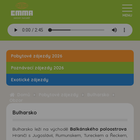
Pobytové zájezdy 2026
Poznávací zájezdy 2026
Exotické zájezdy
Domů
Pobytové zájezdy
Bulharsko
Obzor
Bulharsko
Bulharsko leží na východě
Balkánského poloostrova
.
Hraničí s Jugoslávií, Rumunskem, Tureckem a Řeckem,