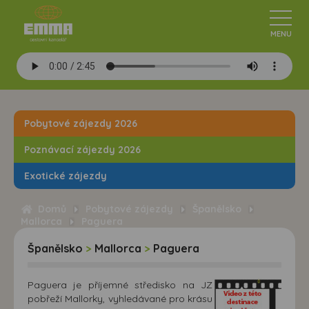
Pobytové zájezdy 2026
Poznávací zájezdy 2026
Exotické zájezdy
Domů
Pobytové zájezdy
Španělsko
Mallorca
Paguera
Španělsko
>
Mallorca
>
Paguera
Paguera je příjemné středisko na JZ
pobřeží Mallorky, vyhledávané pro krásu