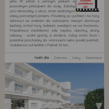
jeho tří zátok s jemným pískem a
pozvolným přístupem do vody. Zátoky
jsou lemovány z obou stran skalnatými
útesy porostlými piniemi. Půvabný je i pohled i na hory
táhnoucí se směrem do vnitrozemí, kterým dominuje
špičatý vrchol hory Galatzó zvedající se na horizontu.
Prázdninoví návštěvníci zde najdou všechny druhy
zábavy - vodní sporty a atrakce, rušný noční život i
poklidné procházky do vnitrozemí nebo podél pobřeží.
Vzdálenost od letiště v Palmě 35 km.
řadit dle
Datumu
Ceny
Destinace