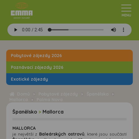
Pobytové zájezdy 2026
Poznávací zájezdy 2026
Exotické zájezdy
Domů
Pobytové zájezdy
Španělsko
Mallorca
Palma Nova
Španělsko
>
Mallorca
MALLORCA
je největší z
Baleárských ostrovů
, které jsou součástí