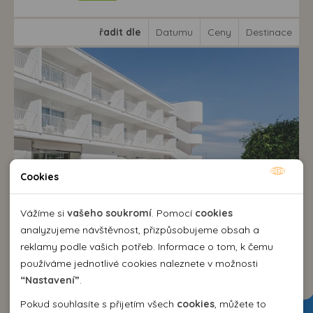
řadit dle
Datumu
Ceny
Destinace
Cookies
Nutné cookies
Nutné cookies pomáhají, aby byla webová stránka
Vážíme si
vašeho soukromí
. Pomocí
cookies
9,6
VYNIKAJÍCÍ
použitelná tak, že umožní základní funkce jako navigace
analyzujeme návštěvnost, přizpůsobujeme obsah a
stránky a přístup k zabezpečeným sekcím webové stránky.
reklamy podle vašich potřeb. Informace o tom, k čemu
Hotel Tora***+
Webová stránka nemůže správně fungovat bez těchto
používáme jednotlivé cookies naleznete v možnosti
Španělsko
>
Mallorca
>
Paguera
cookies.
“Nastavení”
.
snídaně / polopenze
Pokud souhlasíte s přijetím všech
cookies
, můžete to