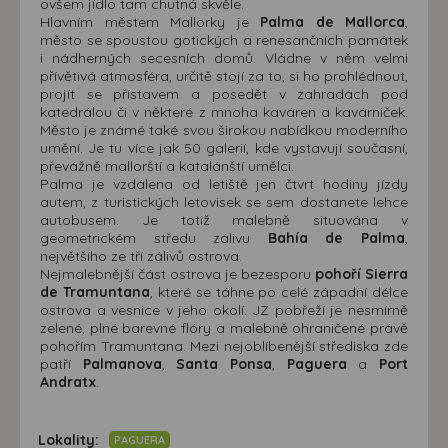
ovšem jídlo tam chutná skvěle.
Hlavním městem Mallorky je
Palma de Mallorca
,
město se spoustou gotických a renesančních památek
i nádherných secesních domů. Vládne v něm velmi
přívětivá atmosféra, určitě stojí za to, si ho prohlédnout,
projít se přístavem a posedět v zahradách pod
katedrálou či v některé z mnoha kaváren a kavárniček.
Město je známé také svou širokou nabídkou moderního
umění. Je tu více jak 50 galerií, kde vystavují současní,
převážně mallorští a katalánští umělci.
Palma je vzdálena od letiště jen čtvrt hodiny jízdy
autem, z turistických letovisek se sem dostanete lehce
autobusem. Je totiž malebně situována v
geometrickém středu zálivu
Bahía de Palma
,
největšího ze tří zálivů ostrova.
Nejmalebnější část ostrova je bezesporu
pohoří Sierra
de Tramuntana
, které se táhne po celé západní délce
ostrova a vesnice v jeho okolí. JZ pobřeží je nesmírně
zelené, plné barevné flóry a malebně ohraničené právě
pohořím Tramuntana. Mezi nejoblíbenější střediska zde
patří
Palmanova
,
Santa Ponsa
,
Paguera
a
Port
Andratx
.
Lokality:
PAGUERA