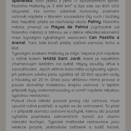
Španělska
, tvoří jednu z jeho 17 autonomních správ.
Rozloha Mallorky je 3 640 km² a žije zde asi 800 000
obyvatel. Na tomto zdánlivě notoricky známém
ostrově najdete v těsném sousedství čilý ruch i božský
klid. Největší pláže se nacházejí okolo
Palmy
, hlavního
města, jmenují se
Playas de Palma
(východně od
hlavního města) a táhnou se v délce několika kilometrů
mezi bývalými rybářskými vesnicemi
Can Pastilla a
Arenal
. Tam, kde končí pláže, začíná samota, ticho a
klid.
Typickým znakem Mallorky je mlýn. Nejvíce jich najdete
v nížině kolem
letiště Sant Jordi
, které je největším
charterovým letištěm na světě. Mlýny sloužily dříve k
zavodňování. Jejich větrná kola měla úctyhodný výkon,
při jednom zdvihu pístu vytáhla až 25 litrů spodní vody
z hloubky až 25 m. Dnes jsou většinou mimo provoz a
pouze dotvářejí malebnou krajinu ostrova. V lepším
případě byly zrekonstruovány a uvnitř najdete nějakou
typickou restauraci.
Pokud chce někdo poznat pravý ráz ostrova, musí
opustit rušné pobřeží, a vydat se do vnitrozemí. To platí
i v případě domácí ostrovní kuchyně, kterou do pozadí
vytlačila poptávka zahraničních turistů po vlastní
národní kuchyni. Typické mallorské restaurace jsou
veskrze prosté, jednoduše zařízené a tudíž laciné,