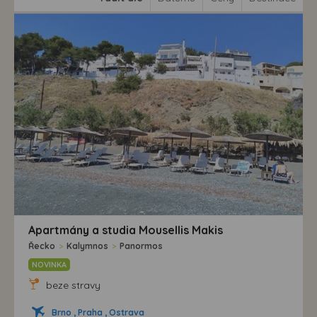
Apartmány a studia Mousellis Makis
Řecko
>
Kalymnos
>
Panormos
NOVINKA
beze stravy
Brno , Praha , Ostrava