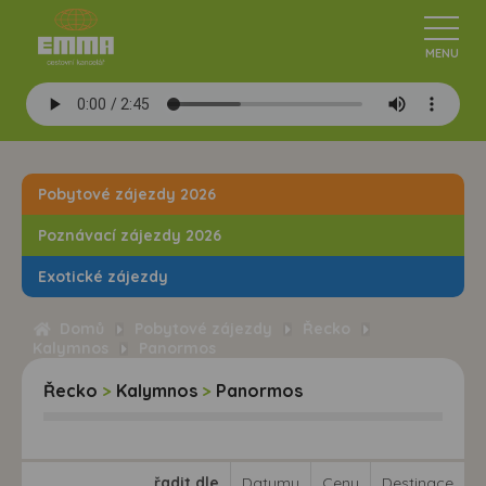
Pobytové zájezdy 2026
Poznávací zájezdy 2026
Exotické zájezdy
Domů
Pobytové zájezdy
Řecko
Kalymnos
Panormos
Řecko
>
Kalymnos
>
Panormos
řadit dle
Datumu
Ceny
Destinace