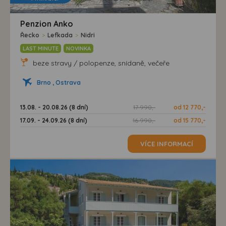
Penzion Anko
Řecko
>
Lefkada
>
Nidri
LAST MINUTE
NOVINKA
beze stravy / polopenze, snídaně, večeře
Brno , Ostrava
13.08. - 20.08.26 (8 dní)
17 990,-
od 12 770,-
17.09. - 24.09.26 (8 dní)
16 990,-
od 15 770,-
VÍCE INFORMACÍ