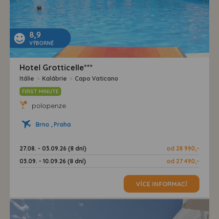
8,9
VÝBORNÉ
Hotel Grotticelle***
Itálie
>
Kalábrie
>
Capo Vaticano
FIRST MINUTE
polopenze
Brno , Praha
27.08. - 03.09.26 (8 dní)
od 28 990,-
03.09. - 10.09.26 (8 dní)
od 27 490,-
VÍCE INFORMACÍ