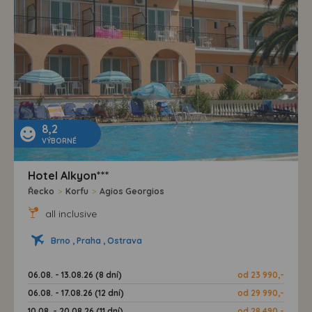
8,2
VÝBORNÉ
Hotel Alkyon***
Řecko
>
Korfu
>
Agios Georgios
all inclusive
Brno , Praha , Ostrava
06.08. - 13.08.26 (8 dní)
od 23 990,-
06.08. - 17.08.26 (12 dní)
od 29 990,-
10.08. - 20.08.26 (11 dní)
od 28 490,-