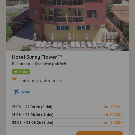
Hotel Sunny Flower***
Bulharsko
>
Slunečné pobřeží
NOVINKA
snídaně / polopenze
Brno
15.08. - 22.08.26 (8 dní)
od 17 590,-
15.08. - 26.08.26 (12 dní)
od 21 090,-
22.08. - 29.08.26 (8 dní)
od 16 290,-