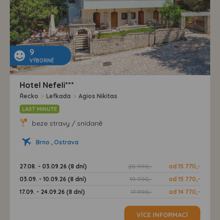
9
VÝBORNÉ
Hotel Nefeli***
Řecko
>
Lefkada
>
Agios Nikitas
LAST MINUTE
beze stravy / snídaně
Brno , Ostrava
27.08. - 03.09.26 (8 dní)
20 990,-
od 15 770,-
03.09. - 10.09.26 (8 dní)
19 990,-
od 15 770,-
17.09. - 24.09.26 (8 dní)
17 990,-
od 14 770,-
VÍCE INFORMACÍ