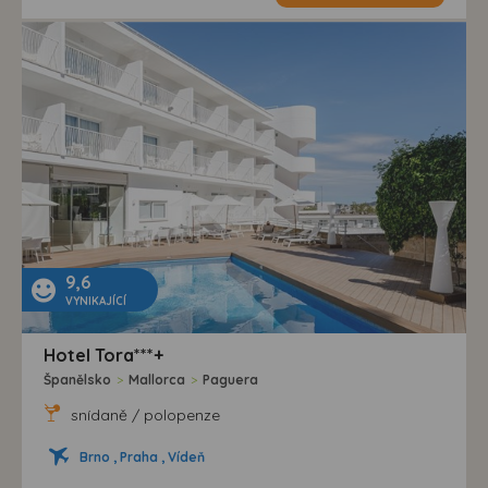
9,6
VYNIKAJÍCÍ
Hotel Tora***+
Španělsko
>
Mallorca
>
Paguera
snídaně / polopenze
Brno , Praha , Vídeň