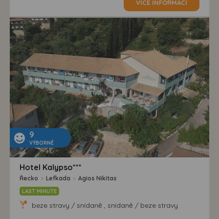
VÍCE INFORMACÍ
9
VÝBORNÉ
Hotel Kalypso***
Řecko
>
Lefkada
>
Agios Nikitas
LAST MINUTE
beze stravy / snídaně , snídaně / beze stravy