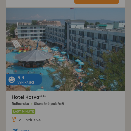
9,4
VYNIKAJÍCÍ
Hotel Kotva****
Bulharsko
>
Slunečné pobřeží
LAST MINUTE
all inclusive