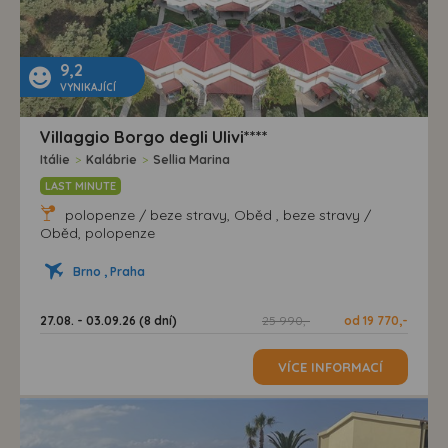
9,2
VYNIKAJÍCÍ
Villaggio Borgo degli Ulivi****
Itálie
>
Kalábrie
>
Sellia Marina
LAST MINUTE
polopenze / beze stravy, Oběd , beze stravy /
Oběd, polopenze
Brno , Praha
27.08. - 03.09.26 (8 dní)
25 990,-
od 19 770,-
VÍCE INFORMACÍ