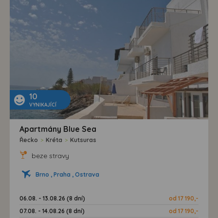
10
VYNIKAJÍCÍ
Apartmány Blue Sea
Řecko
>
Kréta
>
Kutsuras
beze stravy
Brno , Praha , Ostrava
06.08. - 13.08.26 (8 dní)
od 17 190,-
07.08. - 14.08.26 (8 dní)
od 17 190,-