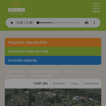
Pobytové zájezdy 2026
Poznávací zájezdy 2026
Exotické zájezdy
Domů
Pobytové zájezdy
Řecko
Zakynthos
Porto Koukla
řadit dle
Datumu
Ceny
Destinace