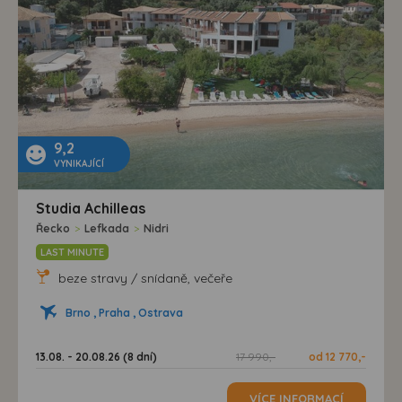
9,2
VYNIKAJÍCÍ
Studia Achilleas
Řecko
>
Lefkada
>
Nidri
LAST MINUTE
beze stravy / snídaně, večeře
Brno , Praha , Ostrava
13.08. - 20.08.26 (8 dní)
17 990,-
od 12 770,-
VÍCE INFORMACÍ