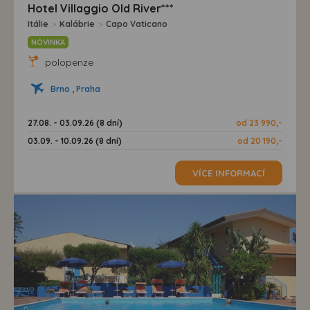
Hotel Villaggio Old River***
Itálie
>
Kalábrie
>
Capo Vaticano
NOVINKA
polopenze
Brno , Praha
27.08. - 03.09.26 (8 dní)
od 23 990,-
03.09. - 10.09.26 (8 dní)
od 20 190,-
VÍCE INFORMACÍ