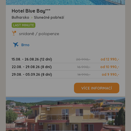
Hotel Blue Bay***
Bulharsko
>
Slunečné pobřeží
LAST MINUTE
snídaně / polopenze
Brno
15.08. - 26.08.26 (12 dní)
20 990,-
od 12 990,-
22.08. - 29.08.26 (8 dní)
16 990,-
od 10 990,-
29.08. - 05.09.26 (8 dní)
14 990,-
od 9 990,-
VÍCE INFORMACÍ