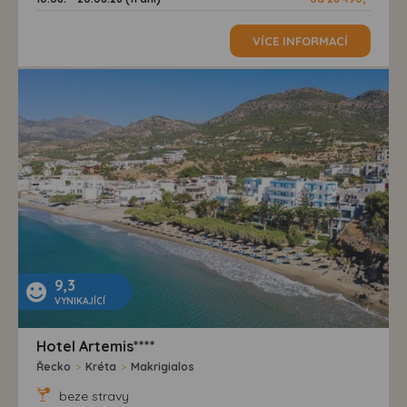
VÍCE INFORMACÍ
9,3
VYNIKAJÍCÍ
Hotel Artemis****
Řecko
>
Kréta
>
Makrigialos
beze stravy