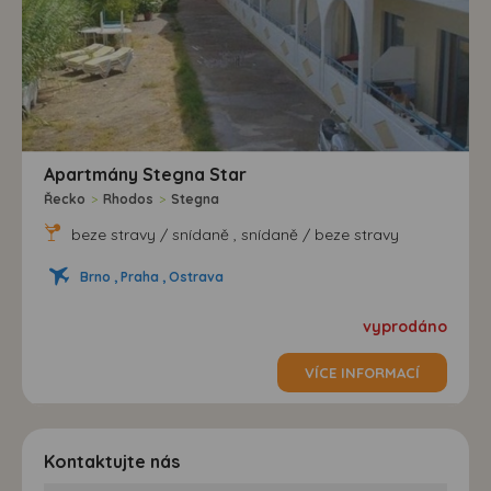
Apartmány Stegna Star
Řecko
>
Rhodos
>
Stegna
beze stravy / snídaně , snídaně / beze stravy
Brno , Praha , Ostrava
vyprodáno
VÍCE INFORMACÍ
Kontaktujte nás