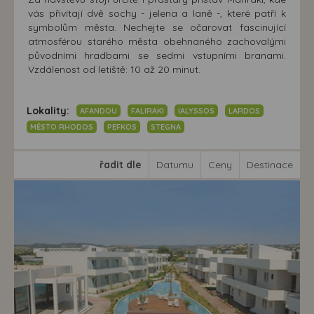
vás přivítají dvě sochy - jelena a laně -, které patří k
symbolům města. Nechejte se očarovat fascinující
atmosférou starého města obehnaného zachovalými
původními hradbami se sedmi vstupními branami.
Vzdálenost od letiště: 10 až 20 minut.
Lokality:
AFANDOU
FALIRAKI
IALYSSOS
LARDOS
MĚSTO RHODOS
PEFKOS
STEGNA
řadit dle
Datumu
Ceny
Destinace