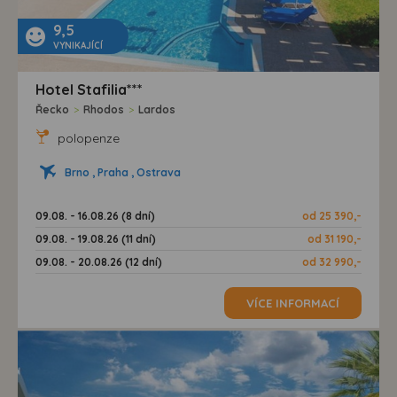
9,5
VYNIKAJÍCÍ
Hotel Stafilia***
Řecko
>
Rhodos
>
Lardos
polopenze
Brno , Praha , Ostrava
09.08. - 16.08.26 (8 dní)
od 25 390,-
09.08. - 19.08.26 (11 dní)
od 31 190,-
09.08. - 20.08.26 (12 dní)
od 32 990,-
VÍCE INFORMACÍ