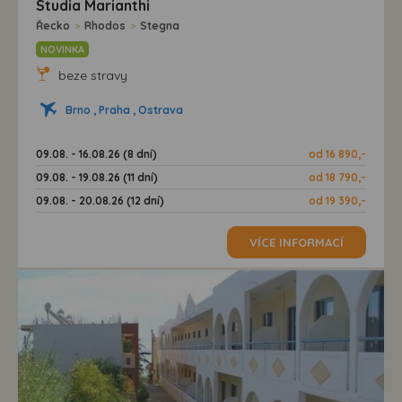
Studia Marianthi
Řecko
>
Rhodos
>
Stegna
NOVINKA
beze stravy
Brno , Praha , Ostrava
09.08. - 16.08.26 (8 dní)
od 16 890,-
09.08. - 19.08.26 (11 dní)
od 18 790,-
09.08. - 20.08.26 (12 dní)
od 19 390,-
VÍCE INFORMACÍ