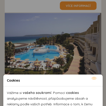
VÍCE INFORMACÍ
Cookies
Nutné cookies
Hotel Sunshine Rhodes****
Řecko
>
Rhodos
>
Ialyssos
Nutné cookies pomáhají, aby byla webová stránka
Vážíme si
vašeho soukromí
. Pomocí
cookies
NOVINKA
použitelná tak, že umožní základní funkce jako navigace
analyzujeme návštěvnost, přizpůsobujeme obsah a
stránky a přístup k zabezpečeným sekcím webové stránky.
all inclusive
reklamy podle vašich potřeb. Informace o tom, k čemu