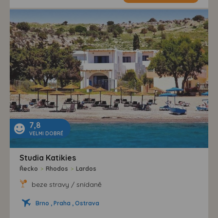
7,8
VELMI DOBRÉ
Studia Katikies
Řecko
>
Rhodos
>
Lardos
beze stravy / snídaně
Brno , Praha , Ostrava