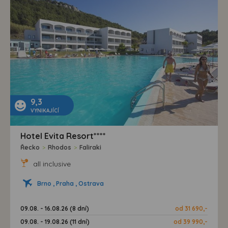
9,3
VYNIKAJÍCÍ
Hotel Evita Resort****
Řecko
>
Rhodos
>
Faliraki
all inclusive
Brno , Praha , Ostrava
09.08. - 16.08.26 (8 dní)
od 31 690,-
09.08. - 19.08.26 (11 dní)
od 39 990,-