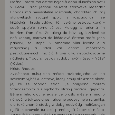
Možná i proto má ostrov nejdelší dobu slunečního svitu
v Řecku. Proč jednou neuvěřit starověké legendě?
Rhodos má neuvěřitelně rozmanitý charakter. Zbytky
starověkých svatyní spolu s rozpadajícími se
křižáckými hrady udávají tón celému ostrovu, který v
sobě spojuje romantičnost Malagy s orientálním
kouzlem Damašku. Zahaleny do hávu syté zeleně se
noří kontury ostrova do křišťálově čistého moře, jeho
pahorky se utápějí v omamné vůni levandule a
majoránky a údolí vás ohromí množstvím
pestrobarevných motýlů. Právě díky neopakovatelné
nádheře přírody si ostrov vydobyl svůj název - "růže"
(ródos).
Město Rhodos
Zvláštností pulsujícího města rozkládajícího se na
severním výběžku ostrova, který lemují překrásné pláže,
je, že ze západní strany je omýváno mořem
Středozemním a z východní strany mořem Egejským.
Během jeho dlouhé existence prošlo městem mnoho
národů, a tak zde dnes najdeme budovy nejen z antiky,
ale také známé stavby z doby nadvlády maltézských
rytířů, zachovalé turecké památky či židovské město.
Za návštěvu stojí určitě i prastarý přístav Manraki, kde