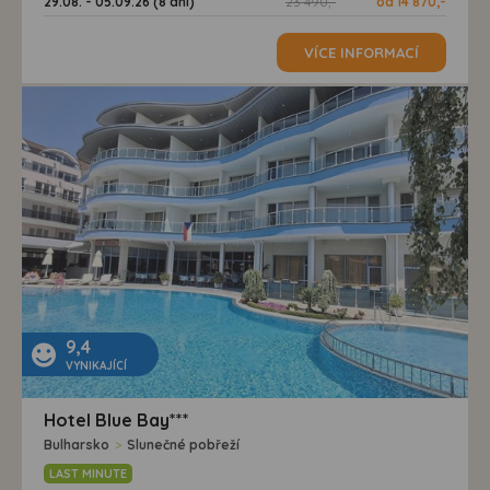
29.08. - 05.09.26 (8 dní)
23 490,-
od 14 870,-
VÍCE INFORMACÍ
9,4
VYNIKAJÍCÍ
Hotel Blue Bay***
Bulharsko
>
Slunečné pobřeží
LAST MINUTE