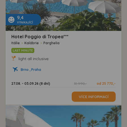
9,4
VYNIKAJÍCÍ
Hotel Poggio di Tropea***
Itálie
>
Kalábrie
>
Parghelia
LAST MINUTE
light all inclusive
Brno , Praha
27.08. - 03.09.26 (8 dní)
31 990,-
od 25 770,-
VÍCE INFORMACÍ