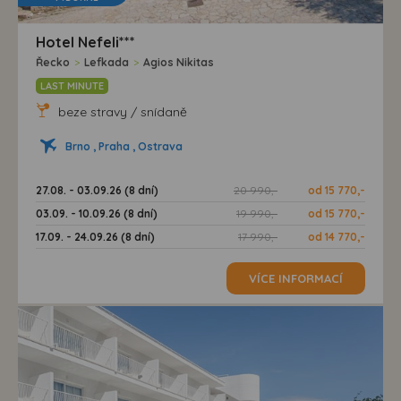
Hotel Nefeli***
Řecko
>
Lefkada
>
Agios Nikitas
LAST MINUTE
beze stravy / snídaně
Brno , Praha , Ostrava
27.08. - 03.09.26 (8 dní)
20 990,-
od 15 770,-
03.09. - 10.09.26 (8 dní)
19 990,-
od 15 770,-
17.09. - 24.09.26 (8 dní)
17 990,-
od 14 770,-
VÍCE INFORMACÍ