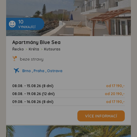
10
VYNIKAJÍCÍ
Apartmány Blue Sea
Řecko
>
Kréta
>
Kutsuras
beze stravy
Brno , Praha , Ostrava
08.08. - 15.08.26 (8 dní)
od 17 190,-
08.08. - 19.08.26 (12 dní)
od 20 190,-
09.08. - 16.08.26 (8 dní)
od 17 190,-
VÍCE INFORMACÍ