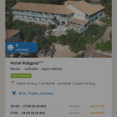
9
VÝBORNÉ
Hotel Kalypso***
Řecko
>
Lefkada
>
Agios Nikitas
LAST MINUTE
beze stravy / snídaně , snídaně / beze stravy
Brno , Praha , Ostrava
20.08. - 27.08.26 (8 dní)
18 990,-
od 14 770,-
17.09. - 24.09.26 (8 dní)
16 990,-
od 14 990,-