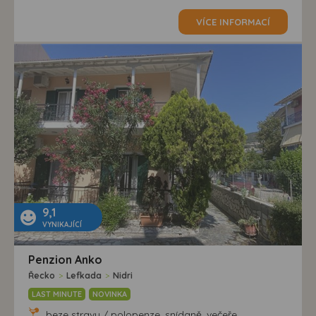
VÍCE INFORMACÍ
9,1
VYNIKAJÍCÍ
Penzion Anko
Řecko
>
Lefkada
>
Nidri
LAST MINUTE
NOVINKA
beze stravy / polopenze, snídaně, večeře