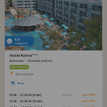
9,4
VYNIKAJÍCÍ
Hotel Kotva****
Bulharsko
>
Slunečné pobřeží
LAST MINUTE
all inclusive
Brno
15.08. - 22.08.26 (8 dní)
27 990,-
od 17 990,-
15.08. - 26.08.26 (12 dní)
od 37 990,-