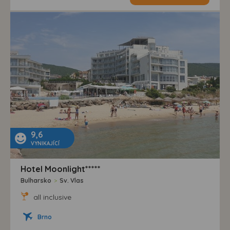
9,6
VYNIKAJÍCÍ
Hotel Moonlight*****
Bulharsko
>
Sv. Vlas
all inclusive
Brno