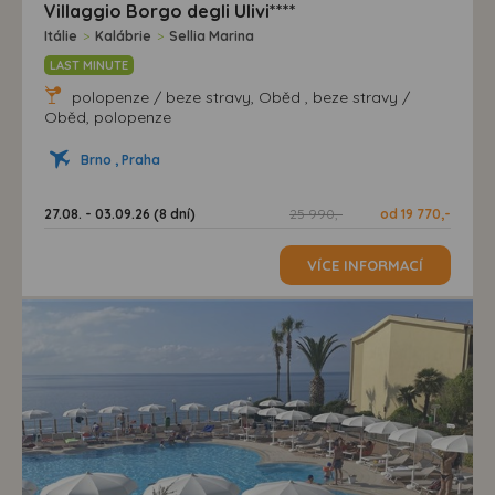
Villaggio Borgo degli Ulivi****
Itálie
>
Kalábrie
>
Sellia Marina
LAST MINUTE
polopenze / beze stravy, Oběd , beze stravy /
Oběd, polopenze
Brno , Praha
27.08. - 03.09.26 (8 dní)
25 990,-
od 19 770,-
VÍCE INFORMACÍ