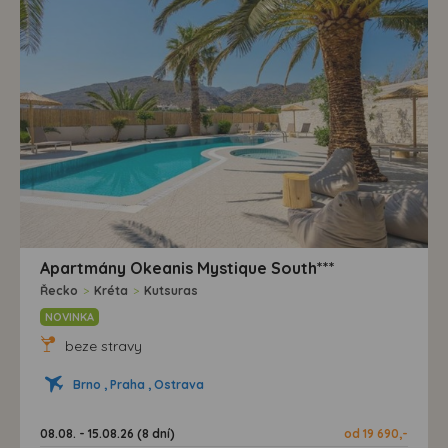
Apartmány Okeanis Mystique South***
Řecko
>
Kréta
>
Kutsuras
NOVINKA
beze stravy
Brno , Praha , Ostrava
08.08. - 15.08.26 (8 dní)
od 19 690,-