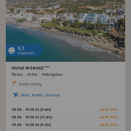
9,3
VYNIKAJÍCÍ
Hotel Artemis****
Řecko
>
Kréta
>
Makrigialos
beze stravy
Brno , Praha , Ostrava
08.08. - 15.08.26 (8 dní)
od 30 290,-
08.08. - 19.08.26 (12 dní)
od 40 990,-
09.08. - 16.08.26 (8 dní)
od 30 290,-