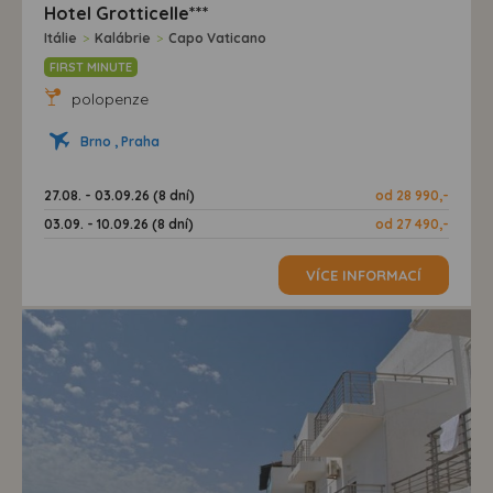
Hotel Grotticelle***
Itálie
>
Kalábrie
>
Capo Vaticano
FIRST MINUTE
polopenze
Brno , Praha
27.08. - 03.09.26 (8 dní)
od 28 990,-
03.09. - 10.09.26 (8 dní)
od 27 490,-
VÍCE INFORMACÍ