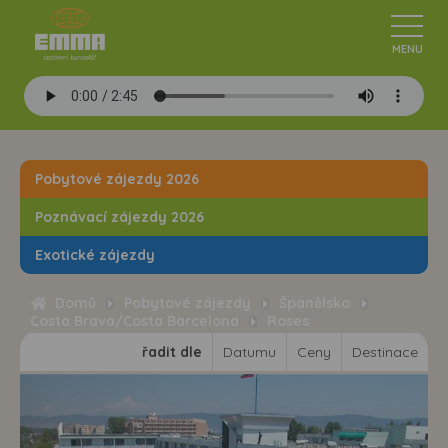
Pobytové zájezdy 2026
Poznávací zájezdy 2026
Exotické zájezdy
Domů
Pobytové zájezdy
Španělsko
Costa Brava/Costa Barcelona
Roses
řadit dle
Datumu
Ceny
Destinace