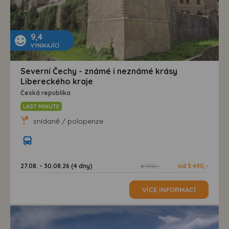
9,4
VYNIKAJÍCÍ
Severní Čechy - známé i neznámé krásy
Libereckého kraje
Česká republika
LAST MINUTE
snídaně / polopenze
27.08. - 30.08.26 (4 dny)
6 190,-
od 5 490,-
VÍCE INFORMACÍ