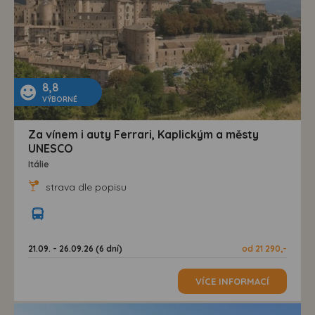
8,8
VÝBORNÉ
Za vínem i auty Ferrari, Kaplickým a městy
UNESCO
Itálie
strava dle popisu
21.09. - 26.09.26 (6 dní)
od 21 290,-
VÍCE INFORMACÍ