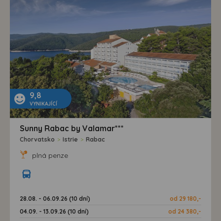
9,8
VYNIKAJÍCÍ
Sunny Rabac by Valamar***
Chorvatsko
>
Istrie
>
Rabac
plná penze
28.08. - 06.09.26 (10 dní)
od 29 180,-
04.09. - 13.09.26 (10 dní)
od 24 380,-