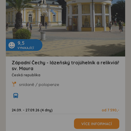
9,5
VYNIKAJÍCÍ
Západní Čechy - lázeňský trojúhelník a relikviář
sv. Maura
Česká republika
snídaně / polopenze
24.09. - 27.09.26 (4 dny)
od 7 590,-
VÍCE INFORMACÍ