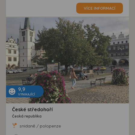
VÍCE INFORMACÍ
9,9
VYNIKAJÍCÍ
České středohoří
Česká republika
snídaně / polopenze