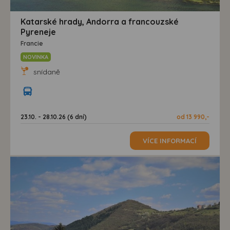
Katarské hrady, Andorra a francouzské
Pyreneje
Francie
NOVINKA
snídaně
23.10. - 28.10.26 (6 dní)
od 13 990,-
VÍCE INFORMACÍ