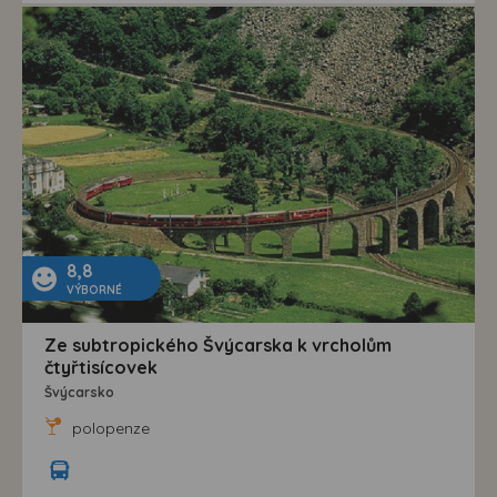
8,8
VÝBORNÉ
Ze subtropického Švýcarska k vrcholům
čtyřtisícovek
Švýcarsko
polopenze