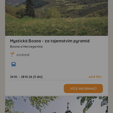
Mystická Bosna - za tajemstvím pyramid
Bosna a Hercegovina
snídaně
24.10. - 28.10.26 (5 dní)
od 8 190,-
VÍCE INFORMACÍ