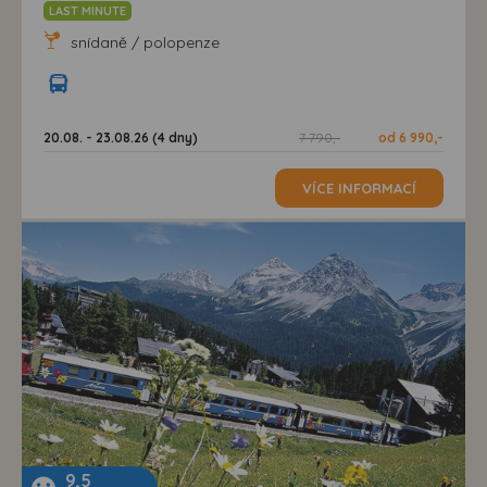
LAST MINUTE
snídaně / polopenze
20.08. - 23.08.26 (4 dny)
7 790,-
od 6 990,-
VÍCE INFORMACÍ
9,5