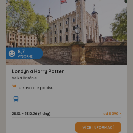
8,7
VÝBORNÉ
Londýn a Harry Potter
Velká Británie
strava dle popisu
28.10. - 31.10.26 (4 dny)
od 8 390,-
VÍCE INFORMACÍ