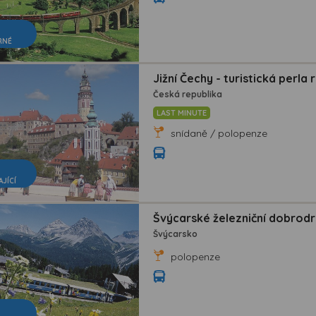
RNÉ
Jižní Čechy - turistická perla 
Česká republika
LAST MINUTE
snídaně / polopenze
AJÍCÍ
Švýcarské železniční dobrodr
Švýcarsko
polopenze