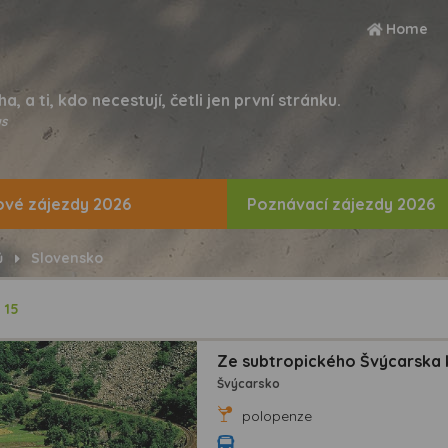
Home
ha, a ti, kdo necestují, četli jen první stránku.
s
vé zájezdy 2026
Poznávací zájezdy 2026
ů
Slovensko
ů
15
Ze subtropického Švýcarska k
Švýcarsko
polopenze