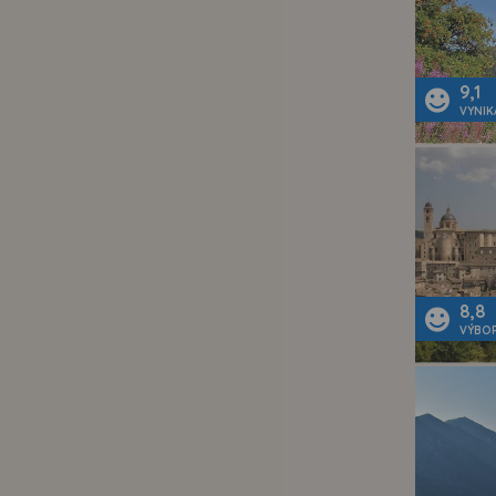
9,1
VYNIK
8,8
VÝBO