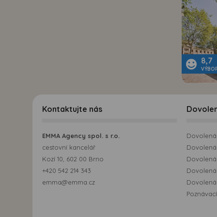
8,7
VÝBO
Kontaktujte nás
Dovole
EMMA Agency spol. s r.o.
Dovolená 
cestovní kancelář
Dovolená 
Kozí 10, 602 00 Brno
Dovolená
+420 542 214 343
Dovolená
emma@emma.cz
Dovolená 
Poznávací