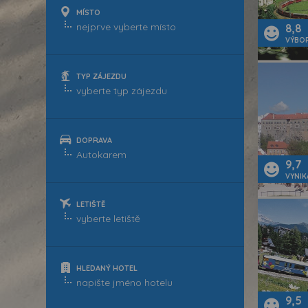
MÍSTO
8,8
VÝBO
TYP ZÁJEZDU
DOPRAVA
9,7
VYNIK
LETIŠTĚ
HLEDANÝ HOTEL
9,5