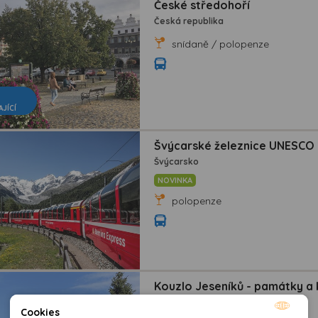
České středohoří
Česká republika
snídaně / polopenze
AJÍCÍ
Švýcarské železnice UNESCO
Švýcarsko
NOVINKA
polopenze
Kouzlo Jeseníků - památky a 
Česká republika
Cookies