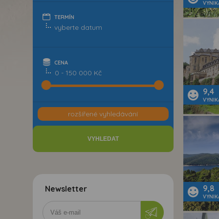
VYNIK
TERMÍN
CENA
0 - 150 000 Kč
9,4
VYNIK
rozšířené vyhledávání
9,8
Newsletter
VYNIK