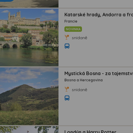
Katarské hrady, Andorra a f
Francie
NOVINKA
snídaně
Mystická Bosna - za tajemst
Bosna a Hercegovina
snídaně
Londýn a Harry Potter