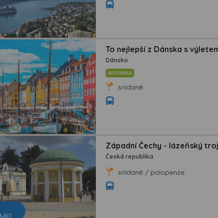
možná bezprostřední identifikace uživatele. Bez vyjádření
souhlasu, nedojde k zobrazování obsahu a reklam
přizpůsobených Vašim zájmům.
To nejlepší z Dánska s výlet
Dánsko
NOVINKA
snídaně
Západní Čechy - lázeňský trojú
Česká republika
snídaně / polopenze
AJÍCÍ