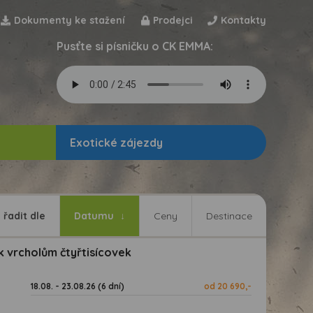
Dokumenty ke stažení
Prodejci
Kontakty
Pusťte si písničku o CK EMMA:
Exotické zájezdy
řadit dle
Datumu
Ceny
Destinace
 vrcholům čtyřtisícovek
18.08. - 23.08.26 (6 dní)
od 20 690,-