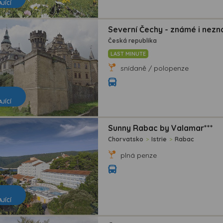
AJÍCÍ
Severní Čechy - známé i nezn
Česká republika
LAST MINUTE
snídaně / polopenze
AJÍCÍ
Sunny Rabac by Valamar***
Chorvatsko
>
Istrie
>
Rabac
plná penze
AJÍCÍ