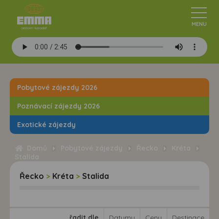
Pobytové zájezdy 2026
Poznávací zájezdy 2026
Exotické zájezdy
Domů
Pobytové zájezdy
Řecko
Kréta
Stalida
Řecko
>
Kréta
>
Stalida
řadit dle
Datumu
Ceny
Destinace