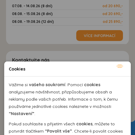
07.08. - 14.08.26 (8 dní)
od 20 690,-
08.08. - 15.08.26 (8 dní)
od 20 690,-
08.08. - 19.08.26 (12 dní)
od 25 890,-
VÍCE INFORMACÍ
Kontaktujte nás
Cookies
Nutné cookies
EMMA Agency spol. s r.o.
cestovní kancelář
Nutné cookies pomáhají, aby byla webová stránka
Vážíme si
vašeho soukromí
. Pomocí
cookies
Kozí 10, 602 00 Brno
použitelná tak, že umožní základní funkce jako navigace
analyzujeme návštěvnost, přizpůsobujeme obsah a
+420 542 214 343
stránky a přístup k zabezpečeným sekcím webové stránky.
reklamy podle vašich potřeb. Informace o tom, k čemu
emma@emma.cz
Webová stránka nemůže správně fungovat bez těchto
používáme jednotlivé cookies naleznete v možnosti
cookies.
“Nastavení”
.
Dovolená 2026
Pokud souhlasíte s přijetím všech
cookies
, můžete to
Analytické cookies
potvrdit tlačítkem
“Povolit vše”
. Chcete-li povolit cookies
Dovolená Španělsko 2026