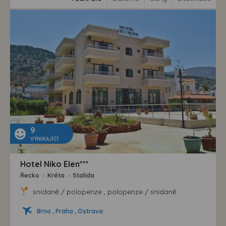
9
VYNIKAJÍCÍ
Hotel Niko Elen***
Řecko
>
Kréta
>
Stalida
snídaně / polopenze , polopenze / snídaně
Brno , Praha , Ostrava