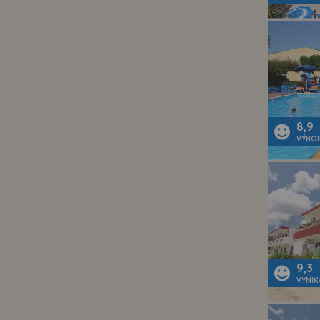
8,9
VÝBO
9,3
VYNIK