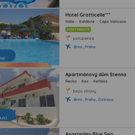
Hotel Grotticelle***
Itálie
>
Kalábrie
>
Capo Vaticano
FIRST MINUTE
polopenze
Brno , Praha
RNÉ
Apartmánový dům Stenna
Řecko
>
Kos
>
Kefalos
beze stravy
Brno , Praha , Ostrava
AJÍCÍ
Apartmány Blue Sea