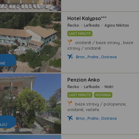
Hotel Kalypso***
Řecko
>
Lefkada
>
Agios Nikitas
LAST MINUTE
snídaně / beze stravy , beze
stravy / snídaně
Brno , Praha , Ostrava
RNÉ
Penzion Anko
Řecko
>
Lefkada
>
Nidri
LAST MINUTE
NOVINKA
beze stravy / polopenze,
snídaně, večeře
Brno , Praha , Ostrava
AJÍCÍ