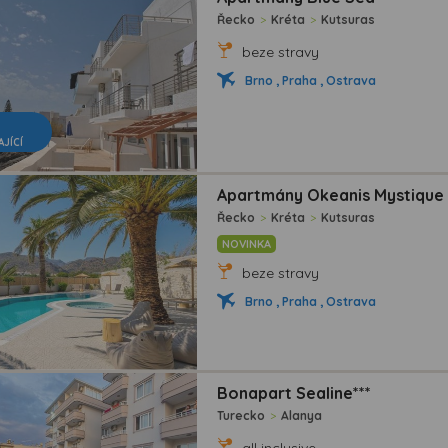
Řecko
>
Kréta
>
Kutsuras
beze stravy
Brno , Praha , Ostrava
AJÍCÍ
Apartmány Okeanis Mystique 
Řecko
>
Kréta
>
Kutsuras
NOVINKA
beze stravy
Brno , Praha , Ostrava
Bonapart Sealine***
Turecko
>
Alanya
all inclusive