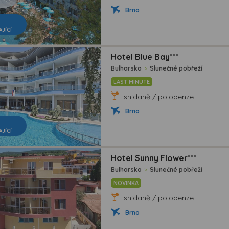
Brno
AJÍCÍ
Hotel Blue Bay***
Bulharsko
>
Slunečné pobřeží
LAST MINUTE
snídaně / polopenze
Brno
AJÍCÍ
Hotel Sunny Flower***
Bulharsko
>
Slunečné pobřeží
NOVINKA
snídaně / polopenze
Brno