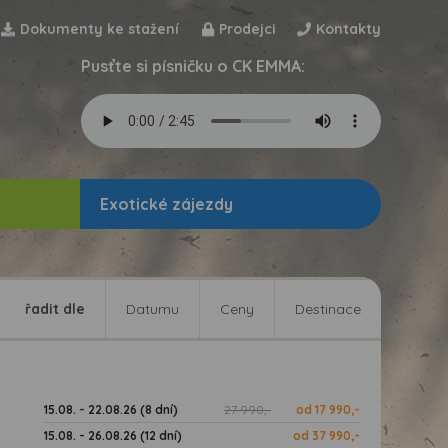
Dokumenty ke stažení
Prodejci
Kontakty
Pusťte si písničku o CK EMMA:
Exotické zájezdy
řadit dle
Datumu
Ceny
Destinace
15.08. - 22.08.26 (8 dní)
27 990,-
od 17 990,-
15.08. - 26.08.26 (12 dní)
od 37 990,-