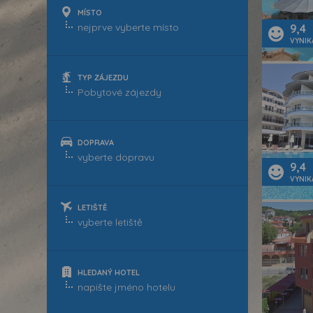
MÍSTO
9,4
VYNIK
TYP ZÁJEZDU
DOPRAVA
9,4
VYNIK
LETIŠTĚ
HLEDANÝ HOTEL