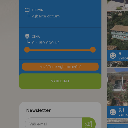
TERMÍN
CENA
0 - 150 000 Kč
9
VÝBO
rozšířené vyhledávání
9,1
Newsletter
VYNIK