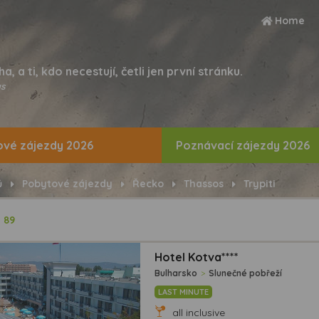
Home
ha, a ti, kdo necestují, četli jen první stránku.
s
vé zájezdy 2026
Poznávací zájezdy 2026
ů
Pobytové zájezdy
Řecko
Thassos
Trypiti
ů
89
Hotel Kotva****
Bulharsko
>
Slunečné pobřeží
LAST MINUTE
all inclusive