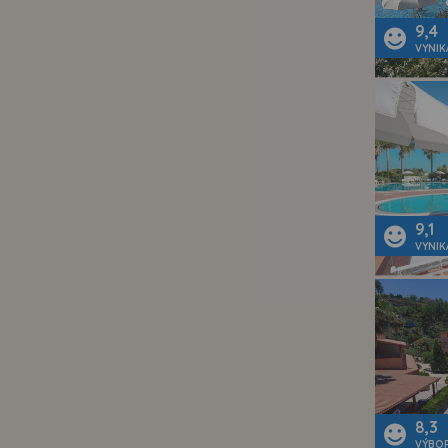
9,4
VYNIK
9,1
VYNIK
8,3
VÝBO