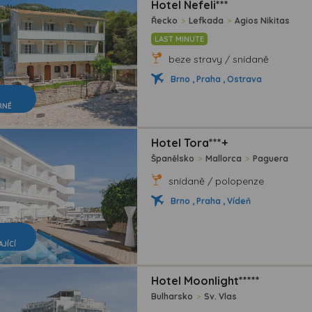
Hotel Nefeli***
Řecko
>
Lefkada
>
Agios Nikitas
LAST MINUTE
beze stravy / snídaně
Brno , Praha , Ostrava
RNÉ
Hotel Tora***+
Španělsko
>
Mallorca
>
Paguera
snídaně / polopenze
Brno , Praha , Vídeň
AJÍCÍ
Hotel Moonlight*****
Bulharsko
>
Sv. Vlas