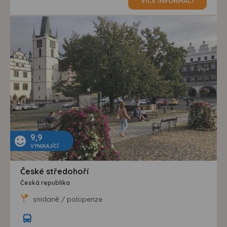
VÍCE INFORMACÍ
9,9
VYNIKAJÍCÍ
České středohoří
Česká republika
snídaně / polopenze