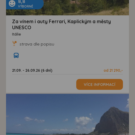
8,8
VÝBORNÉ
Za vínem i auty Ferrari, Kaplickým a městy
UNESCO
Itálie
strava dle popisu
21.09. - 26.09.26 (6 dní)
od 21 290,-
VÍCE INFORMACÍ