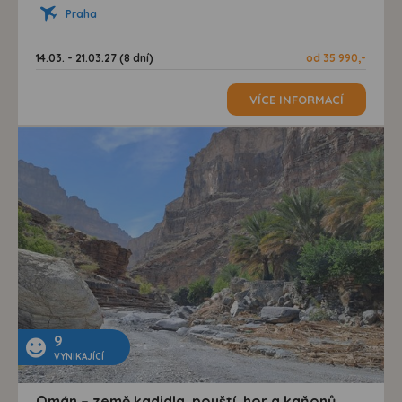
Praha
14.03. - 21.03.27 (8 dní)
od 35 990,-
VÍCE INFORMACÍ
9
VYNIKAJÍCÍ
Omán – země kadidla, pouští, hor a kaňonů