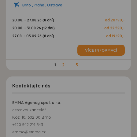
Brno , Praha , Ostrava
20.08. - 27.08.26 (8 dní)
od 20 190,-
20.08. - 31.08.26 (12 dní)
od 22 590,-
27.08. - 03.09.26 (8 dní)
od 19 190,-
VÍCE INFORMACÍ
1
2
3
Kontaktujte nás
EMMA Agency spol. s r.o.
cestovní kancelář
Kozí 10, 602 00 Brno
+420 542 214 343
emma@emma.cz