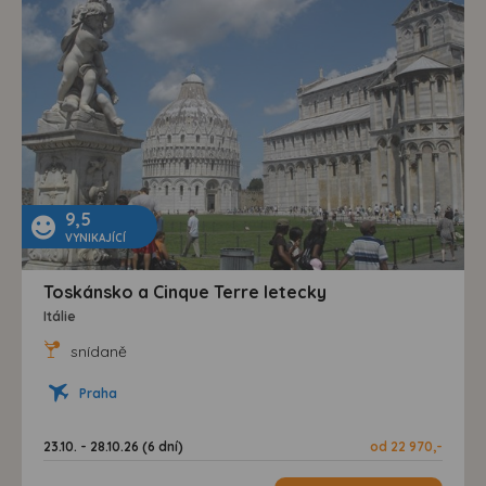
9,5
VYNIKAJÍCÍ
Toskánsko a Cinque Terre letecky
Itálie
snídaně
Praha
23.10. - 28.10.26 (6 dní)
od 22 970,-