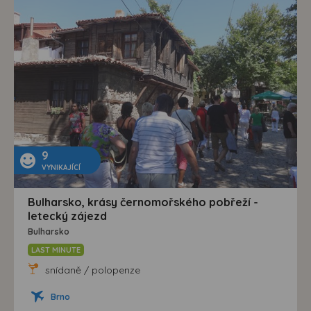
9
VYNIKAJÍCÍ
Bulharsko, krásy černomořského pobřeží -
letecký zájezd
Bulharsko
LAST MINUTE
snídaně / polopenze
Brno