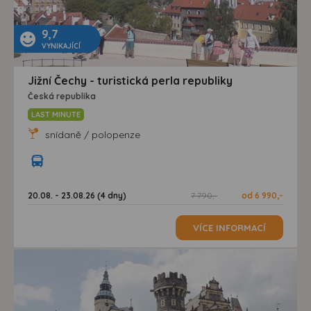
9,7
VYNIKAJÍCÍ
Jižní Čechy - turistická perla republiky
Česká republika
LAST MINUTE
snídaně / polopenze
20.08. - 23.08.26 (4 dny)
7 790,-
od 6 990,-
VÍCE INFORMACÍ