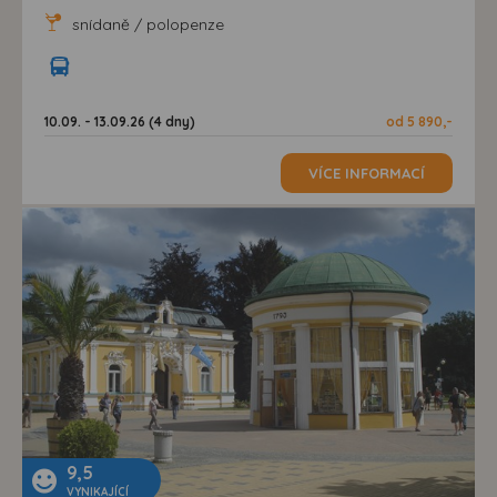
snídaně / polopenze
10.09. - 13.09.26 (4 dny)
od 5 890,-
VÍCE INFORMACÍ
9,5
VYNIKAJÍCÍ