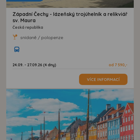
Západní Čechy - lázeňský trojúhelník a relikviář
sv. Maura
Česká republika
snídaně / polopenze
24.09. - 27.09.26 (4 dny)
od 7 590,-
VÍCE INFORMACÍ