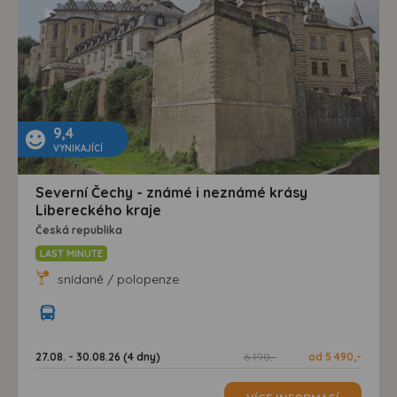
9,4
VYNIKAJÍCÍ
Severní Čechy - známé i neznámé krásy
Libereckého kraje
Česká republika
LAST MINUTE
snídaně / polopenze
27.08. - 30.08.26 (4 dny)
6 190,-
od 5 490,-