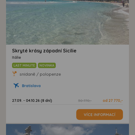
Skryté krásy západní Sicílie
Itálie
LAST MINUTE
NOVINKA
snídaně / polopenze
Bratislava
27.09. - 04.10.26 (8 dní)
30 770,-
od 27 770,-
VÍCE INFORMACÍ