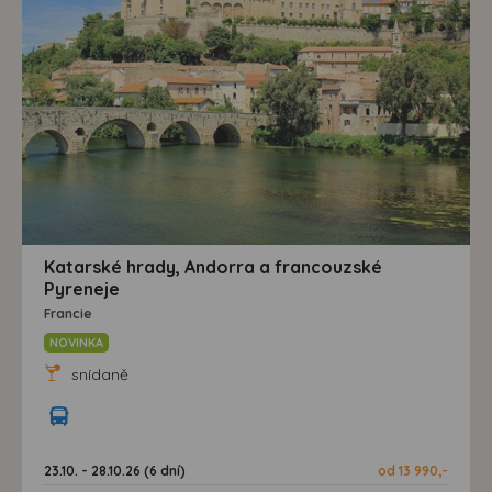
Katarské hrady, Andorra a francouzské
Pyreneje
Francie
NOVINKA
snídaně
23.10. - 28.10.26 (6 dní)
od 13 990,-