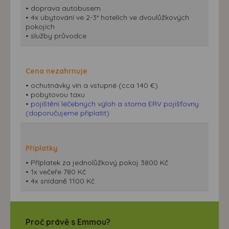
• doprava autobusem
• 4x ubytování ve 2-3* hotelích ve dvoulůžkových
pokojích
• služby průvodce
Cena nezahrnuje
• ochutnávky vín a vstupné (cca 140 €)
• pobytovou taxu
•
pojištění léčebných výloh a storna ERV pojišťovny
(doporučujeme připlatit)
Příplatky
• Příplatek za jednolůžkový pokoj 3800 Kč
• 1x večeře 780 Kč
• 4x snídaně 1100 Kč
Proč právě s Emmou?