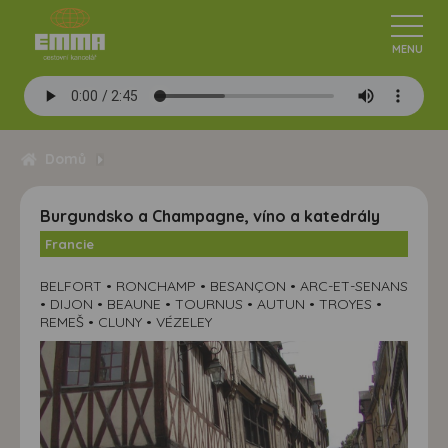
Domů
Burgundsko a Champagne, víno a katedrály
Francie
BELFORT • RONCHAMP • BESANÇON • ARC-ET-SENANS
• DIJON • BEAUNE • TOURNUS • AUTUN • TROYES •
REMEŠ • CLUNY • VÉZELEY