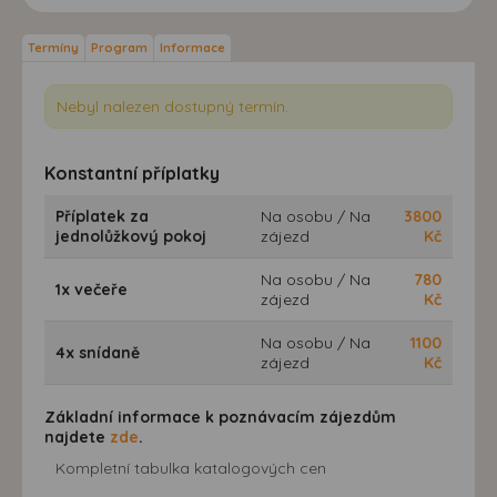
Termíny
Program
Informace
Nebyl nalezen dostupný termín.
Konstantní příplatky
Příplatek za
Na osobu / Na
3800
jednolůžkový pokoj
zájezd
Kč
Na osobu / Na
780
1x večeře
zájezd
Kč
Na osobu / Na
1100
4x snídaně
zájezd
Kč
Základní informace k poznávacím zájezdům
najdete
zde
.
Kompletní tabulka katalogových cen