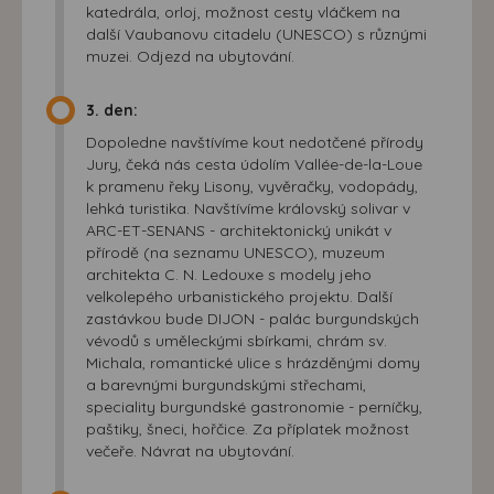
katedrála, orloj, možnost cesty vláčkem na
další Vaubanovu citadelu (UNESCO) s různými
muzei. Odjezd na ubytování.
3. den:
Dopoledne navštívíme kout nedotčené přírody
Jury, čeká nás cesta údolím Vallée-de-la-Loue
k pramenu řeky Lisony, vyvěračky, vodopády,
lehká turistika. Navštívíme královský solivar v
ARC-ET-SENANS - architektonický unikát v
přírodě (na seznamu UNESCO), muzeum
architekta C. N. Ledouxe s modely jeho
velkolepého urbanistického projektu. Další
zastávkou bude DIJON - palác burgundských
vévodů s uměleckými sbírkami, chrám sv.
Michala, romantické ulice s hrázděnými domy
a barevnými burgundskými střechami,
speciality burgundské gastronomie - perníčky,
paštiky, šneci, hořčice. Za příplatek možnost
večeře. Návrat na ubytování.