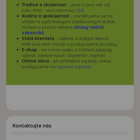
Tradice a zkušenost
– jsme tu pro vás od
roku 1990 - více informací
ZDE
Kvalita a spokojenost
– zaměřujeme se na
střední a vyšší kategorii zajišťovaných služeb.
Můžete si přečíst některé
ohlasy našich
zákazníků
.
Stálá klientela
– vážíme si stálých klientů,
kteří se k nám vracejí a poskytujeme jim slevy
E-shop
– na tomto webu si můžete zájezdy
vybrat, zarezervovat, objednat i zaplatit
Online sleva
– při přihlášení zájezdu online
poskytujeme na
vybrané zájezdy
Kontaktujte nás