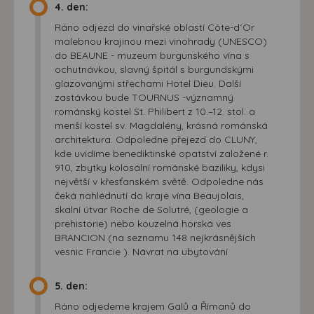
4. den:
Ráno odjezd do vinařské oblastí Côte-d´Or
malebnou krajinou mezi vinohrady (UNESCO)
do BEAUNE - muzeum burgunského vína s
ochutnávkou, slavný špitál s burgundskými
glazovanými střechami Hotel Dieu. Další
zastávkou bude TOURNUS -významný
románský kostel St. Philibert z 10.–12. stol. a
menší kostel sv. Magdalény, krásná románská
architektura. Odpoledne přejezd do CLUNY,
kde uvidíme benediktinské opatství založené r.
910, zbytky kolosální románské baziliky, kdysi
největší v křesťanském světě. Odpoledne nás
čeká nahlédnutí do kraje vína Beaujolais,
skalní útvar Roche de Solutré, (geologie a
prehistorie) nebo kouzelná horská ves
BRANCION (na seznamu 148 nejkrásnějších
vesnic Francie ). Návrat na ubytování
5. den:
Ráno odjedeme krajem Galů a Římanů do