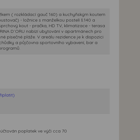
ůžkem ( rozkládací gauč 160) a kuchyňským koutem
ustovač) - ložnice s manželkou postelí š.140 a
prchový kout - pračka, HD TV, klimatizace - terasa
ARINA D´ORU nabízí ubytování v apartmánech pro
é písečné pláže. V areálu rezidence je k dispozici
 obchůdky a půjčovna sportovního vybavení, bar a
 programů.
platit)
e účtován poplatek ve výči cca 70