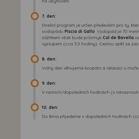
na ubytování.
7. den:
Dnešní program je určen především pro ty, kte
vodopádu
Piscia di Gallo
. Vodopád je 70 metrů
zážitkem však bude průsmyk
Col de Bavella
se
výstupem (cca 3,5 hodiny). Cestou zpět se za
8. den:
Volný den věnujeme koupání a relaxaci u moře
9. den:
V ranních/dopoledních hodinách (v návaznosti n
10. den:
Do Brna přijedeme v dopoledních hodinách (cc