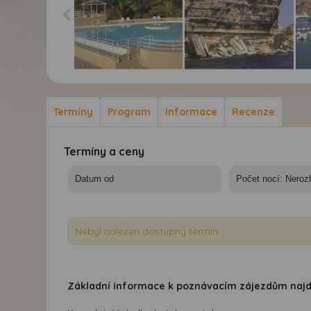
Korsika - ostrov rebelů
Korsika - ostrov rebelů
Kor
Termíny
Program
Informace
Recenze
Termíny a ceny
Nebyl nalezen dostupný termín.
Základní informace k poznávacím zájezdům naj