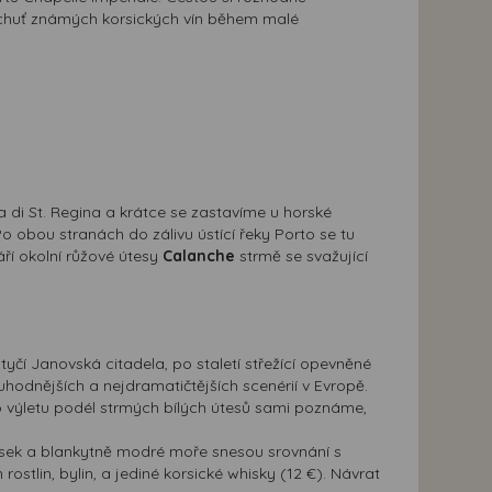
 chuť známých korsických vín během malé
di St. Regina a krátce se zastavíme u horské
Po obou stranách do zálivu ústící řeky Porto se tu
áří okolní růžové útesy
Calanche
strmě se svažující
čí Janovská citadela, po staletí střežící opevněné
hodnějších a nejdramatičtějších scenérií v Evropě.
 výletu podél strmých bílých útesů sami poznáme,
písek a blankytně modré moře snesou srovnání s
stlin, bylin, a jediné korsické whisky (12 €). Návrat