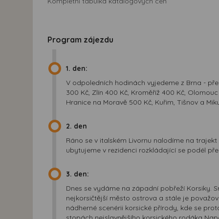
Kompletní tabulka katalogových cen
Program zájezdu
1. den:
V odpoledních hodinách vyjedeme z Brna - před
300 Kč, Zlín 400 Kč, Kroměříž 400 Kč, Olomouc 
Hranice na Moravě 500 Kč, Kuřim, Tišnov a Miku
2. den
Ráno se v italském Livornu nalodíme na trajekt 
ubytujeme v rezidenci rozkládající se podél př
3. den:
Dnes se vydáme na západní pobřeží Korsiky. 
nejkorsičtější město ostrova a stále je považo
nádherné scenérii korsické přírody, kde se pr
stopách nejslavnějšího korsického rodáka Nap