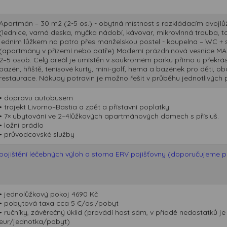
Apartmán – 30 m2 (2-5 os.) - obytná místnost s rozkládacím dvojl
(lednice, varná deska, myčka nádobí, kávovar, mikrovlnná trouba, to
jedním lůžkem na patro přes manželskou postel - koupelna – WC + s
(apartmány v přízemí nebo patře) Moderní prázdninová vesnice M
2–5 osob. Celý areál je umístěn v soukromém parku přímo u překrásn
bazén, hřiště, tenisové kurty, mini-golf, herna a bazének pro děti,
restaurace. Nákupy potravin je možno řešit v průběhu jednotlivých
• dopravu autobusem
• trajekt Livorno–Bastia a zpět a přístavní poplatky
• 7× ubytování ve 2–4lůžkových apartmánových domech s přísluš.
• ložní prádlo
• průvodcovské služby
pojištění léčebných výloh a storna ERV pojišťovny (doporučujeme při
• jednolůžkový pokoj 4690 Kč
• pobytová taxa cca 5 €/os./pobyt
• ručníky, závěrečný úklid (provádí host sám, v příadě nedostatků j
eur/jednotka/pobyt)