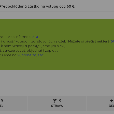
Předpokládaná částka na vstupy cca 60 €.
90 - více informací
ZDE
 a vyšší kategorii zajišťovaných služeb. Můžete si přečíst některé
o
se k nám vracejí a poskytujeme jim slevy
 zarezervovat, objednat i zaplatit
kytujeme na
vybrané zájezdy
9
9
EL
STRAVA
DE