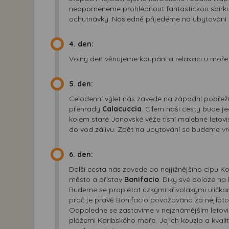
neopomeneme prohlédnout fantastickou sbírku 
ochutnávky. Následně přijedeme na ubytování.
4. den:
Volný den věnujeme koupání a relaxaci u moře
5. den:
Celodenní výlet nás zavede na západní pobřeží
přehrady
Calacuccia
. Cílem naší cesty bude j
kolem staré Janovské věže tísní malebné leto
do vod zálivu. Zpět na ubytování se budeme 
6. den:
Další cesta nás zavede do nejjižnějšího cípu 
město a přístav
Bonifacio
. Díky své poloze na
Budeme se proplétat úzkými křivolakými uličk
proč je právě Bonifacio považováno za nejfotog
Odpoledne se zastavíme v nejznámějším letov
plážemi Karibského moře. Jejich kouzlo a kvalit