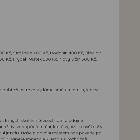
0 Kč, Strážnice 400 Kč, Hodonín 400 Kč, Břeclav
0 Kč, Frýdek-Místek 500 Kč, Nový Jičín 500 Kč,
 pobřeží ostrova vydáme směrem na jih, kde se
 strmých skalních útesech. Je to údajně
nožství vodopádů a tůní, které vybízí k osvěžení v
va
Ajaccio
. Naše putování městem nás povede po
ů Chapelle Impériale. Cestou si rozhodně