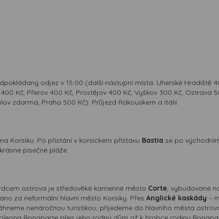
pokládaný odjez v 15:00 (další nástupní místa: Uherské Hradiště 40
400 Kč, Přerov 400 Kč, Prostějov 400 Kč, Vyškov 300 Kč, Ostrava 50
lov zdarma, Praha 500 Kč). Průjezd Rakouskem a Itálií.
na Korsiku. Po přistání v korsickém přístavu
Bastia
se po východním
ekrásné písečné pláže.
Srdcem ostrova je středověké kamenné město
Corte
, vybudované na
váno za neformální hlavní město Korsiky. Přes
Anglické kaskády
– m
otáhneme nenáročnou turistikou, přijedeme do hlavního města ostro
oleona Bonaparte přes jeho rodný dům až k hrobce rodiny Bonapart