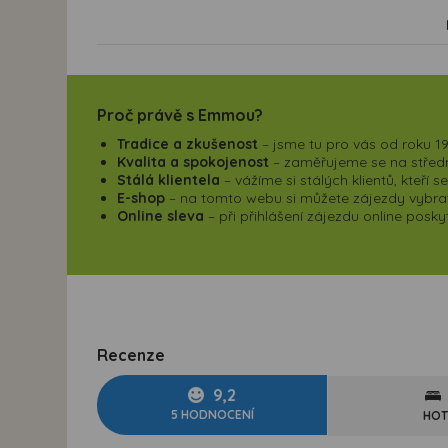
Proč právě s Emmou?
Tradice a zkušenost
– jsme tu pro vás od roku 19
Kvalita a spokojenost
– zaměřujeme se na střední
Stálá klientela
– vážíme si stálých klientů, kteří 
E-shop
– na tomto webu si můžete zájezdy vybrat,
Online sleva
– při přihlášení zájezdu online pos
Recenze
9,2
5 HODNOCENÍ
HOT