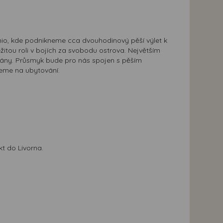
hio, kde podnikneme cca dvouhodinový pěší výlet k
žitou roli v bojích za svobodu ostrova. Největším
ikány. Průsmyk bude pro nás spojen s pěším
eme na ubytování.
t do Livorna.