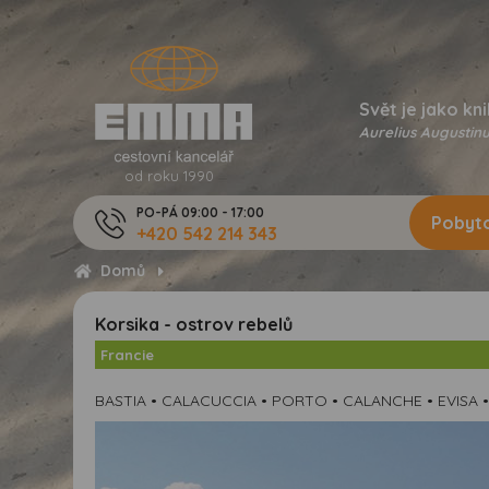
Svět je jako kni
Aurelius Augustinu
od roku 1990
PO-PÁ 09:00 - 17:00
Pobyto
+420 542 214 343
Domů
Korsika - ostrov rebelů
Francie
BASTIA • CALACUCCIA • PORTO • CALANCHE • EVISA 