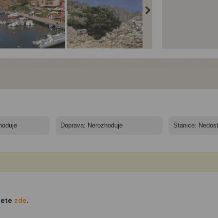
sika - ostrov rebelů
Korsika - ostrov rebelů
Korsika - ostrov rebelů
- Korsika
dete
zde
.