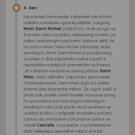
4. den:
Na pomezí Normandie a Bretaně nás přivítá
unikátní románsko-gotický klášter, magický
Mont Saint Michel
(UNESCO). Hrdě se tyčí na
žulovém útesu za přílivu obklopený mořem, za
odlivu nedozírnými písčinami. Keltové věřili, že
na ostrov Mont Saint Michel odcházejí duše
zemřelých. Mont Saint Michel je považovaný
za jeden z divů západního světa a patří k
nejnavštěvovanějších památkám ve Francii.
Již v Bretani navštívíme slavný přístav
Saint
Malo
, místo věčného odpočinku spisovatele
Chateaubrianda. Saint-Malo bylo po staletí
známé jako korzárské město. Ze svých zisků si
piráti pak stavěli uvnitř hradeb honosné domy.
Po procházce po mohutných městských
hradbách nám jistě přijde vhod osvěžení ve
vodách průlivu (v případě vhodného počasí).
Cestou do vnitrozemí ochutnáme ústřice ve
městě
Cancale
. V podvečer si prohlédneme
další velkolepé opevněné město a hrad