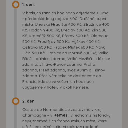
1. den:
V brzkých ranních hodinách odjedeme z Brna
- předpokládaný odjezd 6:00. Další nástupní
místa: Uherské Hradiště 400 Kč, Strážnice 400
Kč, Hodonín 400 Kč, Břeclav 300 Kč, Zlín 500
Kč, Kroměříž 500 Kč, Přerov 500 Kč, Olomouc
500 Kč, Prostějov 500 Kč, Vyškov 400 Kč,
Ostrava 600 Kč, Frýdek-Místek 600 Kč, Nový
Jičín 600 Kč, Hranice na Moravě 600 Kč, Velká
Bíteš – dálnice zdarma, Velké Meziříčí – dálnice
zdarma, Jihlava-Pávov zdarma, Praha
zdarma, Plzeň zdarma, svoz Kuřim a Tišnov
zdarma. Přes Německo se dostaneme do
Francie, kde se ve večerních hodinách
ubytujeme v hotelu v okolí Remeše.
2. den
Cestou do Normandie se zastavíme v kraji
Champagne – v
Remeši
, v jednom z historicky
nejvýznamnějších francouzských měst, které
střeží jedinečný kulturní odkaz v podobě