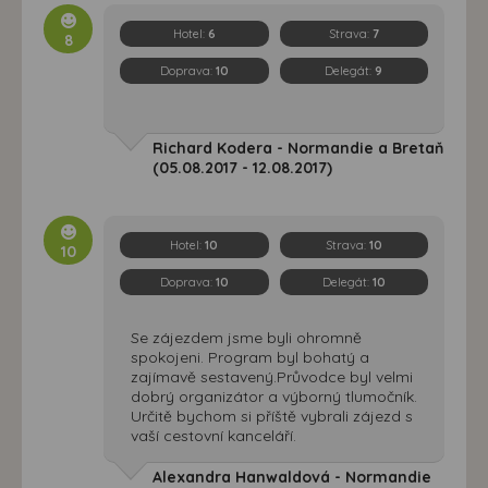
Hotel:
6
Strava:
7
8
Doprava:
10
Delegát:
9
Richard Kodera - Normandie a Bretaň
(05.08.2017 - 12.08.2017)
Hotel:
10
Strava:
10
10
Doprava:
10
Delegát:
10
Se zájezdem jsme byli ohromně
spokojeni. Program byl bohatý a
zajímavě sestavený.Průvodce byl velmi
dobrý organizátor a výborný tlumočník.
Určitě bychom si příště vybrali zájezd s
vaší cestovní kanceláří.
Alexandra Hanwaldová - Normandie