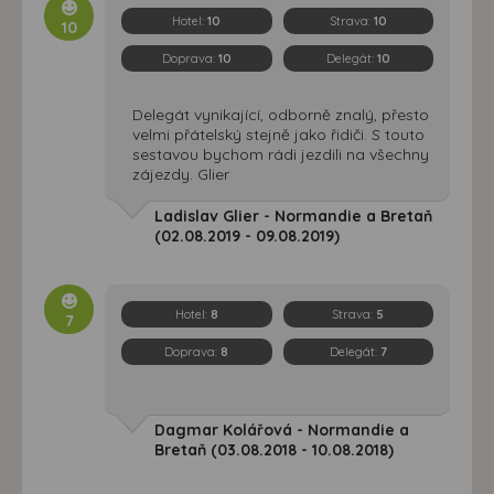
Hotel:
10
Strava:
10
10
Doprava:
10
Delegát:
10
Delegát vynikající, odborně znalý, přesto
velmi přátelský stejně jako řidiči. S touto
sestavou bychom rádi jezdili na všechny
zájezdy. Glier
Ladislav Glier - Normandie a Bretaň
(02.08.2019 - 09.08.2019)
Hotel:
8
Strava:
5
7
Doprava:
8
Delegát:
7
Dagmar Kolářová - Normandie a
Bretaň (03.08.2018 - 10.08.2018)