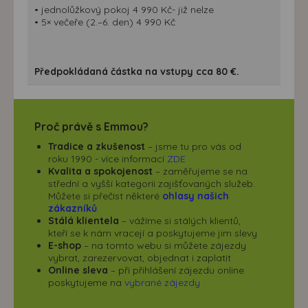
• jednolůžkový pokoj 4 990 Kč- již nelze
• 5× večeře (2.–6. den) 4 990 Kč
Předpokládaná částka na vstupy cca 80 €.
Proč právě s Emmou?
Tradice a zkušenost
– jsme tu pro vás od
roku 1990 - více informací
ZDE
Kvalita a spokojenost
– zaměřujeme se na
střední a vyšší kategorii zajišťovaných služeb.
Můžete si přečíst některé
ohlasy našich
zákazníků
.
Stálá klientela
– vážíme si stálých klientů,
kteří se k nám vracejí a poskytujeme jim slevy
E-shop
– na tomto webu si můžete zájezdy
vybrat, zarezervovat, objednat i zaplatit
Online sleva
– při přihlášení zájezdu online
poskytujeme na
vybrané zájezdy