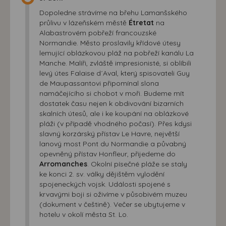
Dopoledne strávíme na břehu Lamanšského
průlivu v lázeňském městě
Étretat
na
Alabastrovém pobřeží francouzské
Normandie. Město proslavily křídové útesy
lemující oblázkovou pláž na pobřeží kanálu La
Manche. Malíři, zvláště impresionisté, si oblíbili
levý útes Falaise d´Aval, který spisovateli Guy
de Maupassantovi připomínal slona
namáčejícího si chobot v moři. Budeme mít
dostatek času nejen k obdivování bizarních
skalních útesů, ale i ke koupání na oblázkové
pláži (v případě vhodného počasí). Přes kdysi
slavný korzárský přístav Le Havre, největší
lanový most Pont du Normandie a půvabný
opevněný přístav Honfleur, přijedeme do
Arromanches
. Okolní písečné pláže se staly
ke konci 2. sv. války dějištěm vylodění
spojeneckých vojsk. Události spojené s
krvavými boji si oživíme v působivém muzeu
(dokument v češtině). Večer se ubytujeme v
hotelu v okolí města St. Lo.