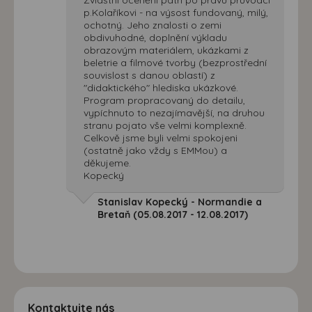
p.Kolaříkovi - na výsost fundovaný, milý,
ochotný. Jeho znalosti o zemi
obdivuhodné, doplnění výkladu
obrazovým materiálem, ukázkami z
beletrie a filmové tvorby (bezprostřední
souvislost s danou oblastí) z
"didaktického" hlediska ukázkové.
Program propracovaný do detailu,
vypíchnuto to nezajímavější, na druhou
stranu pojato vše velmi komplexně.
Celkově jsme byli velmi spokojeni
(ostatně jako vždy s EMMou) a
děkujeme.
Kopecký
Stanislav Kopecký - Normandie a
Bretaň (05.08.2017 - 12.08.2017)
Kontaktujte nás