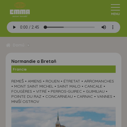
Domů
Normandie a Bretaň
Francie
REMEŠ • AMIENS • ROUEN • ÉTRETAT • ARROMANCHES
• MONT SAINT MICHEL • SAINT MALO • CANCALE •
FOUGÈRES • VITRÉ • PERROS-GUIREC • GUIMILIAU •
POINTE DU RAZ • CONCARNEAU • CARNAC • VANNES •
MNIŠÍ OSTROV