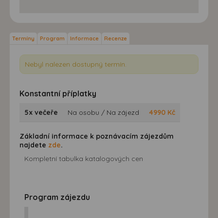
Termíny
Program
Informace
Recenze
Nebyl nalezen dostupný termín.
Konstantní příplatky
5x večeře
Na osobu / Na zájezd
4990
Kč
Základní informace k poznávacím zájezdům
najdete
zde
.
Kompletní tabulka katalogových cen
Program zájezdu