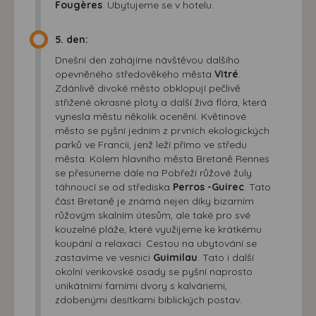
Fougères
. Ubytujeme se v hotelu.
5. den:
Dnešní den zahájíme návštěvou dalšího
opevněného středověkého města
Vitré
.
Zdánlivě divoké město obklopují pečlivě
střižené okrasné ploty a další živá flóra, která
vynesla městu několik ocenění. Květinové
město se pyšní jedním z prvních ekologických
parků ve Francii, jenž leží přímo ve středu
města. Kolem hlavního města Bretaně Rennes
se přesuneme dále na Pobřeží růžové žuly
táhnoucí se od střediska
Perros -Guirec
. Tato
část Bretaně je známá nejen díky bizarním
růžovým skalním útesům, ale také pro své
kouzelné pláže, které využijeme ke krátkému
koupání a relaxaci. Cestou na ubytování se
zastavíme ve vesnici
Guimilau
. Tato i další
okolní venkovské osady se pyšní naprosto
unikátními farními dvory s kalváriemi,
zdobenými desítkami biblických postav.