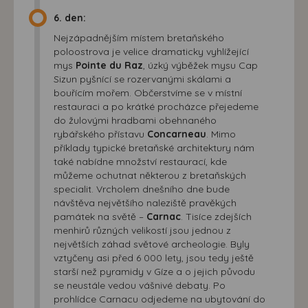
6. den:
Nejzápadnějším místem bretaňského
poloostrova je velice dramaticky vyhlížející
mys
Pointe du Raz
, úzký výběžek mysu Cap
Sizun pyšnící se rozervanými skálami a
bouřícím mořem. Občerstvíme se v místní
restauraci a po krátké procházce přejedeme
do žulovými hradbami obehnaného
rybářského přístavu
Concarneau
. Mimo
příklady typické bretaňské architektury nám
také nabídne množství restaurací, kde
můžeme ochutnat některou z bretaňských
specialit. Vrcholem dnešního dne bude
návštěva největšího naleziště pravěkých
památek na světě –
Carnac
. Tisíce zdejších
menhirů různých velikostí jsou jednou z
největších záhad světové archeologie. Byly
vztyčeny asi před 6 000 lety, jsou tedy ještě
starší než pyramidy v Gíze a o jejich původu
se neustále vedou vášnivé debaty. Po
prohlídce Carnacu odjedeme na ubytování do