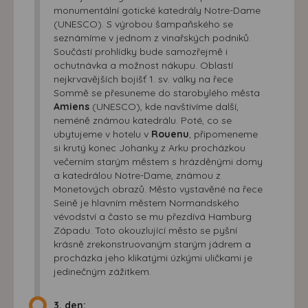
monumentální gotické katedrály Notre-Dame
(UNESCO). S výrobou šampaňského se
seznámíme v jednom z vinařských podniků.
Součástí prohlídky bude samozřejmě i
ochutnávka a možnost nákupu. Oblastí
nejkrvavějších bojišť 1. sv. války na řece
Sommě se přesuneme do starobylého města
Amiens
(UNESCO), kde navštívíme další,
neméně známou katedrálu. Poté, co se
ubytujeme v hotelu v
Rouenu
, připomeneme
si krutý konec Johanky z Arku procházkou
večerním starým městem s hrázděnými domy
a katedrálou Notre-Dame, známou z
Monetových obrazů. Město vystavěné na řece
Seině je hlavním městem Normandského
vévodství a často se mu přezdívá Hamburg
Západu. Toto okouzlující město se pyšní
krásně zrekonstruovaným starým jádrem a
procházka jeho klikatými úzkými uličkami je
jedinečným zážitkem.
3. den: