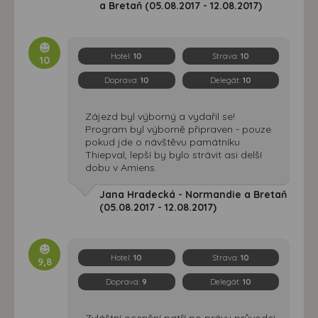
a Bretaň (05.08.2017 - 12.08.2017)
Hotel:
10
Strava:
10
10
Doprava:
10
Delegát:
10
Zájezd byl výborný a vydařil se!
Program byl výborně připraven - pouze
pokud jde o návštěvu památníku
Thiepval, lepší by bylo strávit asi delší
dobu v Amiens.
Jana Hradecká - Normandie a Bretaň
(05.08.2017 - 12.08.2017)
Hotel:
10
Strava:
10
9,8
Doprava:
9
Delegát:
10
Zvláštní ocenění patří po právu průvodci