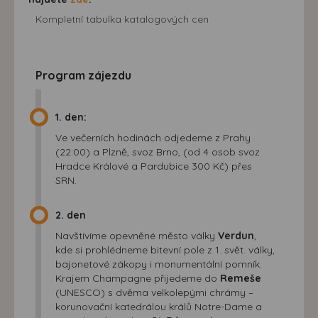
Kompletní tabulka katalogových cen
Program zájezdu
1. den:
Ve večerních hodinách odjedeme z Prahy
(22:00) a Plzně, svoz Brno, (od 4 osob svoz
Hradce Králové a Pardubice 300 Kč) přes
SRN.
2. den
Navštívíme opevněné město války
Verdun
,
kde si prohlédneme bitevní pole z 1. svět. války,
bajonetové zákopy i monumentální pomník.
Krajem Champagne přijedeme do
Remeše
(UNESCO) s dvěma velkolepými chrámy –
korunovační katedrálou králů Notre-Dame a