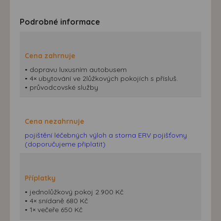
Podrobné informace
Cena zahrnuje
• dopravu luxusním autobusem
• 4× ubytování ve 2lůžkových pokojích s přísluš.
• průvodcovské služby
Cena nezahrnuje
pojištění léčebných výloh a storna ERV pojišťovny
(doporučujeme připlatit)
Příplatky
• jednolůžkový pokoj 2.900 Kč
• 4× snídaně 680 Kč
• 1× večeře 650 Kč