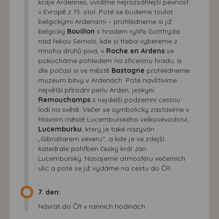
kraje Ardennes, uvidíme nejrozsáhlejší pevnost
v Evropě z 15. stol. Poté se budeme toulat
belgickými Ardenami – prohlédneme si již
belgický
Bouillon
s hradem rytíře Gottfrýda
nad řekou Semois, kde si třeba vybereme z
mnoha druhů piva, v
Roche en Ardens
se
pokocháme pohledem na zříceninu hradu, a
dle počasí si ve městě
Bastogne
prohlédneme
muzeum bitvy v Ardenách. Poté navštívíme
největší přírodní perlu Arden, jeskyni
Remouchamps
s nejdelší podzemní cestou
lodí na světě. Večer se symbolicky zastavíme v
hlavním městě Lucemburského velkovévodství,
Lucemburku
, který je také nazýván
„Gibraltarem severu“, a kde je ve zdejší
katedrále pohřben český král Jan
Lucemburský. Nasajeme atmosféru večerních
ulic a poté se již vydáme na cestu do ČR.
7. den:
Návrat do ČR v ranních hodinách