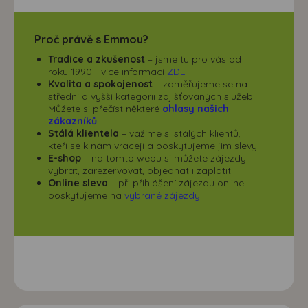
Proč právě s Emmou?
Tradice a zkušenost
– jsme tu pro vás od
roku 1990 - více informací
ZDE
Kvalita a spokojenost
– zaměřujeme se na
střední a vyšší kategorii zajišťovaných služeb.
Můžete si přečíst některé
ohlasy našich
zákazníků
.
Stálá klientela
– vážíme si stálých klientů,
kteří se k nám vracejí a poskytujeme jim slevy
E-shop
– na tomto webu si můžete zájezdy
vybrat, zarezervovat, objednat i zaplatit
Online sleva
– při přihlášení zájezdu online
poskytujeme na
vybrané zájezdy