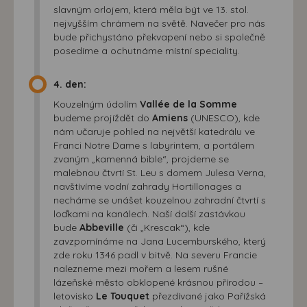
slavným orlojem, která měla být ve 13. stol.
nejvyšším chrámem na světě. Navečer pro nás
bude přichystáno překvapení nebo si společně
posedíme a ochutnáme místní speciality.
4. den:
Kouzelným údolím
Vallée de la Somme
budeme projíždět do
Amiens
(UNESCO), kde
nám učaruje pohled na největší katedrálu ve
Franci Notre Dame s labyrintem, a portálem
zvaným „kamenná bible“, projdeme se
malebnou čtvrtí St. Leu s domem Julesa Verna,
navštívíme vodní zahrady Hortillonages a
necháme se unášet kouzelnou zahradní čtvrtí s
loďkami na kanálech. Naší další zastávkou
bude
Abbeville
(či „Krescak“), kde
zavzpomínáme na Jana Lucemburského, který
zde roku 1346 padl v bitvě. Na severu Francie
nalezneme mezi mořem a lesem rušné
lázeňské město obklopené krásnou přírodou –
letovisko
Le Touquet
přezdívané jako Pařížská