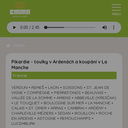
Domů
Pikardie - toulky v Ardenách a koupání v La
Manche
Francie
VERDUN • REMEŠ • LAON • SOISSONS • ST. JEAN DE
VIGNE • COMPIÉGNE • PIERREFONDS • BEAUVAIS •
VALLÉE DE LA SOMME • AMIENS • ABBEVILLE (KRESČAK)
• LE TOUQUET • BOULOGNE SUR MER • LA MANCHE •
CALAIS • ST. OMER • ARRAS • CAMBRAI • ARDÉNY •
CHARLEVILLE-MÉZIERS • SEDAN • BOUILLON • ROCHE
EN ARDENS • ASTOGNE • REMOUCHAMPS •
LUCEMBURK