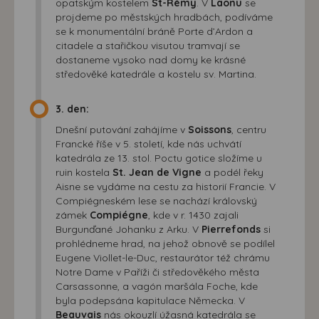
opatským kostelem
St-Rémy
. V
Laonu
se
projdeme po městských hradbách, podíváme
se k monumentální bráně Porte d’Ardon a
citadele a stařičkou visutou tramvají se
dostaneme vysoko nad domy ke krásné
středověké katedrále a kostelu sv. Martina.
3. den:
Dnešní putování zahájíme v
Soissons
, centru
Francké říše v 5. století, kde nás uchvátí
katedrála ze 13. stol. Poctu gotice složíme u
ruin kostela
St. Jean de Vigne
a podél řeky
Aisne se vydáme na cestu za historií Francie. V
Compiégneském lese se nachází královský
zámek
Compiégne
, kde v r. 1430 zajali
Burgunďané Johanku z Arku. V
Pierrefonds
si
prohlédneme hrad, na jehož obnově se podílel
Eugene Viollet-le-Duc, restaurátor též chrámu
Notre Dame v Paříži či středověkého města
Carsassonne, a vagón maršála Foche, kde
byla podepsána kapitulace Německa. V
Beauvais
nás okouzlí úžasná katedrála se