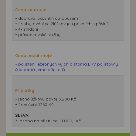
Cena zahrnuje
• dopravu luxusním autobusem
• 4× ubytování ve 2lůžkových pokojích s přísluš.
• 4× snídani
• průvodcovské služby
Cena nezahrnuje
•
pojištění léčebných výloh a storna ERV pojišťovny
(doporučujeme připlatit)
Příplatky
• jednolůžkový pokoj 3.200 Kč
• 2x večeře 1260 Kč
SLEVA:
3. osoba na přistýlce - 1.000,- Kč