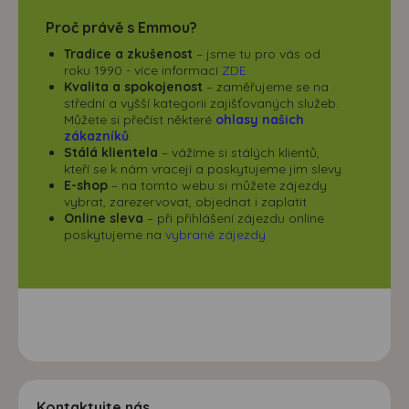
Proč právě s Emmou?
Tradice a zkušenost
– jsme tu pro vás od
roku 1990 - více informací
ZDE
Kvalita a spokojenost
– zaměřujeme se na
střední a vyšší kategorii zajišťovaných služeb.
Můžete si přečíst některé
ohlasy našich
zákazníků
.
Stálá klientela
– vážíme si stálých klientů,
kteří se k nám vracejí a poskytujeme jim slevy
E-shop
– na tomto webu si můžete zájezdy
vybrat, zarezervovat, objednat i zaplatit
Online sleva
– při přihlášení zájezdu online
poskytujeme na
vybrané zájezdy
Kontaktujte nás