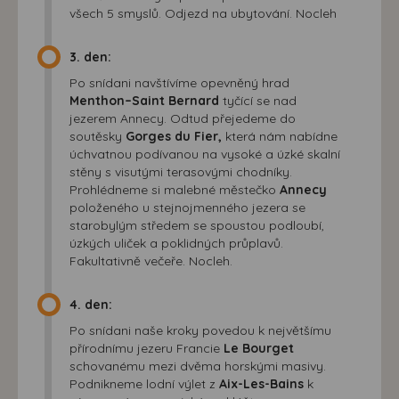
všech 5 smyslů. Odjezd na ubytování. Nocleh
3. den:
Po snídani navštívíme opevněný hrad
Menthon–Saint Bernard
tyčící se nad
jezerem Annecy. Odtud přejedeme do
soutěsky
Gorges du Fier,
která nám nabídne
úchvatnou podívanou na vysoké a úzké skalní
stěny s visutými terasovými chodníky.
Prohlédneme si malebné městečko
Annecy
položeného u stejnojmenného jezera se
starobylým středem se spoustou podloubí,
úzkých uliček a poklidných průplavů.
Fakultativně večeře. Nocleh.
4. den:
Po snídani naše kroky povedou k největšímu
přírodnímu jezeru Francie
Le Bourget
schovanému mezi dvěma horskými masivy.
Podnikneme lodní výlet z
Aix-Les-Bains
k