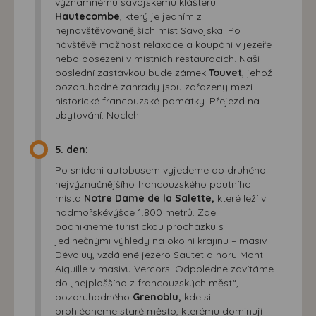
významnému savojskému klášteru
Hautecombe
, který je jedním z
nejnavštěvovanějších míst Savojska. Po
návštěvě možnost relaxace a koupání v jezeře
nebo posezení v místních restauracích. Naší
poslední zastávkou bude zámek
Touvet
, jehož
pozoruhodné zahrady jsou zařazeny mezi
historické francouzské památky. Přejezd na
ubytování. Nocleh.
5. den:
Po snídani autobusem vyjedeme do druhého
nejvýznačnějšího francouzského poutního
místa
Notre Dame de la Salette,
které leží v
nadmořskévýšce 1.800 metrů. Zde
podnikneme turistickou procházku s
jedinečnými výhledy na okolní krajinu – masiv
Dévoluy, vzdálené jezero Sautet a horu Mont
Aiguille v masivu Vercors. Odpoledne zavítáme
do „nejploššího z francouzských měst“,
pozoruhodného
Grenoblu,
kde si
prohlédneme staré město, kterému dominují