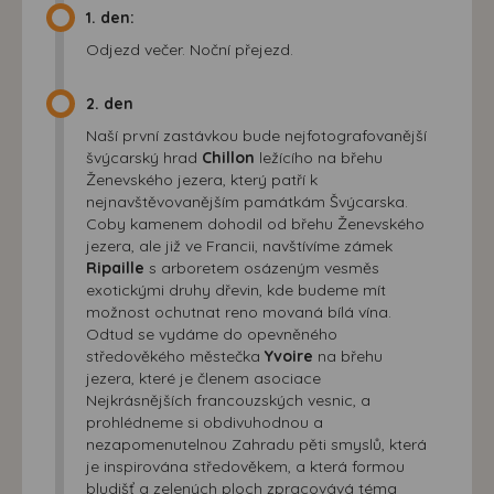
1. den:
Odjezd večer. Noční přejezd.
2. den
Naší první zastávkou bude nejfotografovanější
švýcarský hrad
Chillon
ležícího na břehu
Ženevského jezera, který patří k
nejnavštěvovanějším památkám Švýcarska.
Coby kamenem dohodil od břehu Ženevského
jezera, ale již ve Francii, navštívíme zámek
Ripaille
s arboretem osázeným vesměs
exotickými druhy dřevin, kde budeme mít
možnost ochutnat reno movaná bílá vína.
Odtud se vydáme do opevněného
středověkého městečka
Yvoire
na břehu
jezera, které je členem asociace
Nejkrásnějších francouzských vesnic, a
prohlédneme si obdivuhodnou a
nezapomenutelnou Zahradu pěti smyslů, která
je inspirována středověkem, a která formou
bludišť a zelených ploch zpracovává téma