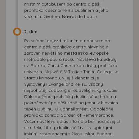
místním autobusem do centra a pěší
prohlídka k seznámení s Dublinem a jeho
večerním životem. Návrat do hotelu.
2. den
Po snídani odjezd místním autobusem do
centra a pěší prohlídka centra hlavního a
zároveň největšího města Irska, evropské
metropole popu a rocku. Návštěva katedrály
sv. Patrika, Christ Church katedrály, prohlídka
univerzity Nejsvětější Trojice Trinity College se
Starou knihovnou, v jejíž klenotnici je
vystavený i Evangeliář z Kellsu, vzácný
nejbohatěji zdobený středověký irský rukopis.
Dále možnost prohlídky dublinského hradu a
pokračování po pěší zóně na jednu z hlavních
tepen Dublinu, O´Connell street. Odpoledne
prohlídka zahrad Garden of Remembrance.
Večer návštěva oblasti Temple bar nacházející
se u řeky Liffey, dublinské čtvrti s typickými
irskými restauracemi s živou irskou hudbou.