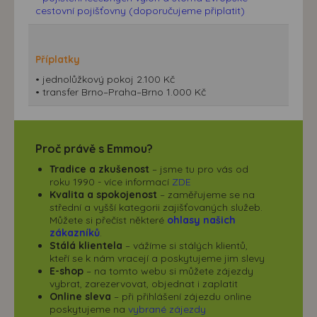
možná bezprostřední identifikace uživatele. Bez vyjádření
cestovní pojišťovny (doporučujeme připlatit)
souhlasu, nedojde k zobrazování obsahu a reklam
přizpůsobených Vašim zájmům.
Příplatky
• jednolůžkový pokoj 2.100 Kč
• transfer Brno–Praha–Brno 1.000 Kč
Proč právě s Emmou?
Tradice a zkušenost
– jsme tu pro vás od
roku 1990 - více informací
ZDE
Kvalita a spokojenost
– zaměřujeme se na
střední a vyšší kategorii zajišťovaných služeb.
Můžete si přečíst některé
ohlasy našich
zákazníků
.
Stálá klientela
– vážíme si stálých klientů,
kteří se k nám vracejí a poskytujeme jim slevy
E-shop
– na tomto webu si můžete zájezdy
vybrat, zarezervovat, objednat i zaplatit
Online sleva
– při přihlášení zájezdu online
poskytujeme na
vybrané zájezdy