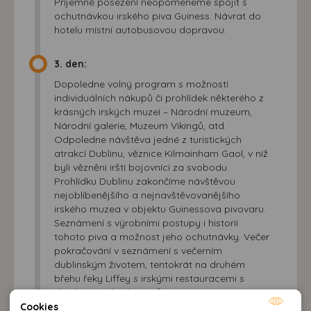
Příjemné posezení neopomeneme spojit s
ochutnávkou irského piva Guiness. Návrat do
hotelu místní autobusovou dopravou.
3. den:
Dopoledne volný program s možností
individuálních nákupů či prohlídek některého z
krásných irských muzeí – Národní muzeum,
Národní galerie, Muzeum Vikingů, atd.
Odpoledne návštěva jedné z turistických
atrakcí Dublinu, věznice Kilmainham Gaol, v níž
byli vězněni irští bojovníci za svobodu.
Prohlídku Dublinu zakončíme návštěvou
nejoblíbenějšího a nejnavštěvovanějšího
irského muzea v objektu Guinessova pivovaru.
Seznámení s výrobními postupy i historií
tohoto piva a možnost jeho ochutnávky. Večer
pokračování v seznámení s večerním
dublinským životem, tentokrát na druhém
břehu řeky Liffey s irskými restauracemi s
ukázkami irských tanců.
Cookies