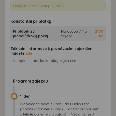
Nebyl nalezen dostupný termín.
Konstantní příplatky
Příplatek za
Na osobu / Na
2100
jednolůžkový pokoj
zájezd
Kč
Základní informace k poznávacím zájezdům
najdete
zde
.
Kompletní tabulka katalogových cen
Program zájezdu
1. den:
Odpoledne odlet z Prahy do Dublinu (za
příplatek transfer z Brna). Transfer autobusem
z letiště do hotelu, ubytování. Večer odjezd