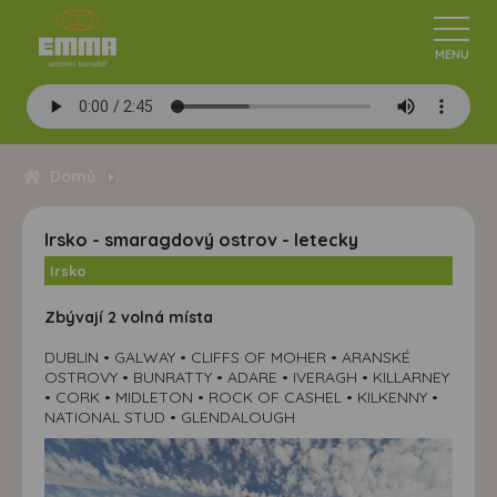
Domů
Irsko - smaragdový ostrov - letecky
Irsko
Zbývají 2 volná místa
DUBLIN • GALWAY • CLIFFS OF MOHER • ARANSKÉ
OSTROVY • BUNRATTY • ADARE • IVERAGH • KILLARNEY
• CORK • MIDLETON • ROCK OF CASHEL • KILKENNY •
NATIONAL STUD • GLENDALOUGH