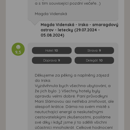
a s tím související pozdní večeře...)
Magda Videnská
Magda Videnská - Irsko - smaragdový
ostrov - letecky (29.07.2024 -
05.08.2024)
Hotel:
10
Strava:
9
9,5
Doprava:
9
Delegát:
10
Děkujeme za pěkný a naplněný zájezd
do Irska.
Vyzdvihnula bych všechna ubytování, a
že jich bylo :) Všechny hotely byly
opravdu velmi dobré. Paní průvodkyni
Marii Slámovou asi netřeba zmiňovat, ale
alespoň krátce. Dáma na svém místě s
neutuchající energií a neskutečnými
cestovatelskými zkušenostmi, posíláme
své díky i když jsme jí to sdělili všichni
účastníci mnohokrát. Celkové hodnocení