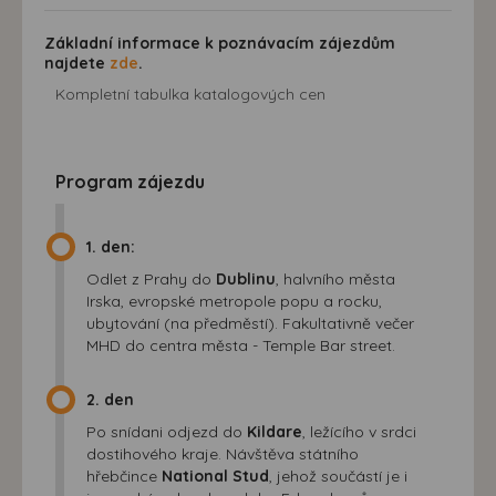
Základní informace k poznávacím zájezdům
najdete
zde
.
Kompletní tabulka katalogových cen
Program zájezdu
1. den:
Odlet z Prahy do
Dublinu
, halvního města
Irska, evropské metropole popu a rocku,
ubytování (na předměstí). Fakultativně večer
MHD do centra města - Temple Bar street.
2. den
Po snídani odjezd do
Kildare
, ležícího v srdci
dostihového kraje. Návštěva státního
hřebčince
National Stud
, jehož součástí je i