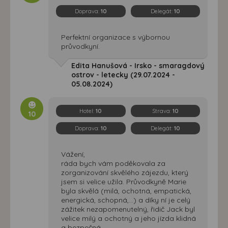
Doprava:
10
Delegát:
10
Perfektní organizace s výbornou
průvodkyní.
Edita Hanušová - Irsko - smaragdový
ostrov - letecky (29.07.2024 -
05.08.2024)
Hotel:
10
Strava:
10
10
Doprava:
10
Delegát:
10
Vážení,
ráda bych vám poděkovala za
zorganizování skvělého zájezdu, který
jsem si velice užila. Průvodkyně Marie
byla skvělá (milá, ochotná, empatická,
energická, schopná,...) a díky ní je celý
zážitek nezapomenutelný, řidič Jack byl
velice milý a ochotný a jeho jízda klidná
a bezpečná.