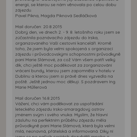
energii, se kterou se nám věnovala po celou dobu
zájezdu.
Pavel Pikna, Magda Piknová Sedláčková
Mail doručen: 20.8.2015
Dobrý den, ve dnech 2. - 9. 8. letošního roku jsem se
zúčastnila poznávacího zájezdu do Irska,
organizovaného Vaší cestovní kanceláří. Kromě
toho, že jsem byla velmi spokojená s organizací
zájezdu i průvodcovskými schopnostmi průvodkyně
paní Marie Slámové, za což Vám všem patří velký
dík, chci ještě moc poděkovat za zorganizování
vrácení bundy, kterou jsem zapomněla v hotelu v
Dublinu a kterou jsem si právě dnes vyzvedla na
poště. Ještě jednou moc děkuji. S pozdravem Ing.
Marie Műllerová
Mail doručen 16.8.2015
Vážení, chci vám poděkovat za uspořádání
leteckého zájezdu Irsko-smaragdový ostrov
jménem svým i svého vnuka. Myslím, že hlavní
zásluhu na perfektním průběhu zájezdu měla
průvodkyně paní Marie Slámová, která byla velmi
milá, neúnavná, přátelská a informovaná. Díky ní
jsme se po našich cestách dozvěděli mnoho o