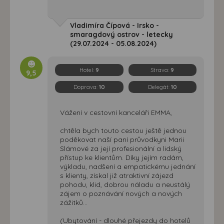
Vladimíra Čípová - Irsko -
smaragdový ostrov - letecky
(29.07.2024 - 05.08.2024)
Hotel:
9
Strava:
9
9,5
Doprava:
10
Delegát:
10
Vážení v cestovní kanceláři EMMA,
chtěla bych touto cestou ještě jednou
poděkovat naší paní průvodkyni Marii
Slámové za její profesionální a lidský
přístup ke klientům. Díky jejím radám,
výkladu, nadšení a empatickému jednání
s klienty, získal již atraktivní zájezd
pohodu, klid, dobrou náladu a neustálý
zájem o poznávání nových a nových
zážitků...
(Ubytování - dlouhé přejezdy do hotelů