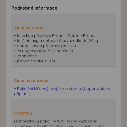
Podrobné informace
Cena zahrnuje
• leteckou přepravu Praha – Dublin - Praha
• letištní taxy a odbavení zavazadla do 20kg
• autobusovou přepravu po Irsku
• 7x ubytování ve 3*-4* hotelech
• 7x snídaně
• průvodcovské služby
Cena nezahrnuje
•
Pojištění léčebných výloh a storna (doporučujeme
připlatit)
Příplatky
jednolůžkový pokoj 14 900 Kč (na vyžádání)
7x večeře 3 750 Kč (3 chody, servírované, výběr)