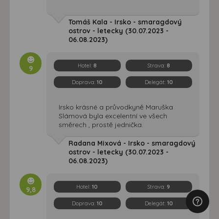
Tomáš Kala - Irsko - smaragdový
ostrov - letecky (30.07.2023 -
06.08.2023)
Hotel:
8
Strava:
8
9
Doprava:
10
Delegát:
10
Irsko krásné a průvodkyně Maruška
Slámová byla excelentní ve všech
směrech , prostě jednička.
Radana Mixová - Irsko - smaragdový
ostrov - letecky (30.07.2023 -
06.08.2023)
Hotel:
10
Strava:
9
9,8
Doprava:
10
Delegát:
10