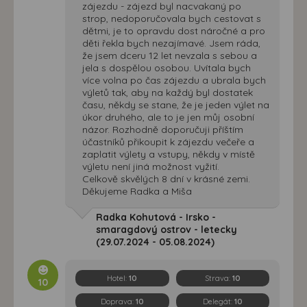
zájezdu - zájezd byl nacvakaný po
strop, nedoporučovala bych cestovat s
dětmi, je to opravdu dost náročné a pro
děti řekla bych nezajímavé. Jsem ráda,
že jsem dceru 12 let nevzala s sebou a
jela s dospělou osobou. Uvítala bych
více volna po čas zájezdu a ubrala bych
výletů tak, aby na každý byl dostatek
času, někdy se stane, že je jeden výlet na
úkor druhého, ale to je jen můj osobní
názor. Rozhodně doporučuji příštím
účastníků přikoupit k zájezdu večeře a
zaplatit výlety a vstupy, někdy v místě
výletu není jiná možnost vyžití.
Celkově skvělých 8 dní v krásné zemi.
Děkujeme Radka a Miša
Radka Kohutová - Irsko -
smaragdový ostrov - letecky
(29.07.2024 - 05.08.2024)
Hotel:
10
Strava:
10
10
Doprava:
10
Delegát:
10