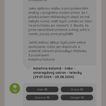
Jako zpětnou vazbu a pro potenciální
změny v programu musím zmínit, že 1.
plavba kolem Moherských útesů za mě
nebyla nutná, radši bych uvítala víc času
na procházku po útesech, 2. škoda, že
jsme nenavštívili Limerick a King John´s
castle, pouze jsme projížděli.
Ještě jednou děkuji, byla jsem velice
spokojená, můžu jen doporučit a
srdečně zdravím průvodkyni Mařenku.
S pozdravem
Kateřina Kolomá
Kateřina Kolomá - Irsko -
smaragdový ostrov - letecky
(29.07.2024 - 05.08.2024)
Hotel:
10
Strava:
10
10
Doprava:
10
Delegát:
10