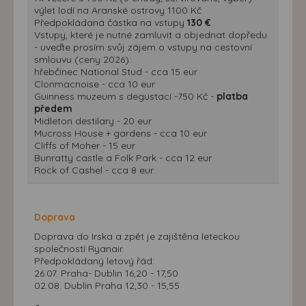
výlet lodí na Aranské ostrovy 1100 Kč
Předpokládaná částka na vstupy
130 €
.
Vstupy, které je nutné zamluvit a objednat dopředu
- uveďte prosím svůj zájem o vstupy na cestovní
smlouvu (ceny 2026):
hřebčinec National Stud - cca 15 eur
Clonmacnoise - cca 10 eur
Guinness muzeum s degustací -750 Kč -
platba
předem
Midleton destilary - 20 eur
Mucross House + gardens - cca 10 eur
Cliffs of Moher - 15 eur
Bunratty castle a Folk Park - cca 12 eur
Rock of Cashel - cca 8 eur
Doprava
Doprava do Irska a zpět je zajištěna leteckou
společností Ryanair.
Předpokládaný letový řád:
26.07. Praha- Dublin 16,20 - 17,50
02.08. Dublin Praha 12,30 - 15,55