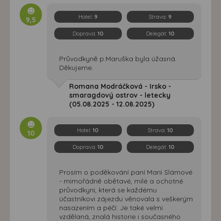
Hotel:
9
Strava:
9
9,5
Doprava:
10
Delegát:
10
Průvodkyně p.Maruška byla úžasná.
Děkujeme.
Romana Modráčková - Irsko -
smaragdový ostrov - letecky
(05.08.2025 - 12.08.2025)
Hotel:
10
Strava:
10
10
Doprava:
10
Delegát:
10
Prosím o poděkování paní Marii Slámové
- mimořádně obětavé, milé a ochotné
průvodkyni, která se každému
účastníkovi zájezdu věnovala s veškerým
nasazením a péčí. Je také velmi
vzdělaná, znalá historie i současného