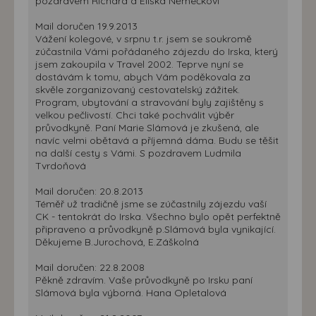
pozdravem Richard a Eliška Němečkovi
Mail doručen 19.9.2013
Vážení kolegové, v srpnu t.r. jsem se soukromě
zúčastnila Vámi pořádaného zájezdu do Irska, který
jsem zakoupila v Travel 2002. Teprve nyní se
dostávám k tomu, abych Vám poděkovala za
skvěle zorganizovaný cestovatelský zážitek.
Program, ubytování a stravování byly zajištěny s
velkou pečlivostí. Chci také pochválit výběr
průvodkyně. Paní Marie Slámová je zkušená, ale
navíc velmi obětavá a příjemná dáma. Budu se těšit
na další cesty s Vámi. S pozdravem Ludmila
Tvrdoňová
Mail doručen: 20.8.2013
Téměř už tradičně jsme se zúčastnily zájezdu vaší
CK - tentokrát do Irska. Všechno bylo opět perfektně
připraveno a průvodkyně p.Slámová byla vynikající.
Děkujeme B.Jurochová, E.Záškolná
Mail doručen: 22.8.2008
Pěkně zdravím. Vaše průvodkyně po Irsku paní
Slámová byla výborná. Hana Opletalová