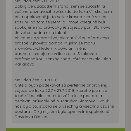
Mail doručen: 21.8.2007
Dobrý den, začatkem srpna jsem se zůčastnila
vašeho poznávacího zájezdu do Irska.V Irsku jsem
byla opakovaně,je to velice krásná země.Velkou
zásluhu na tom,že jsem já i moje kolegyně byly
spokojené má průvodkyně zájezdu paní Slámová.
Je velice hodná,milá,taktní,
ohleduplná,starostlivá,tolerantní,vždy připravená
prosbě vyhověta pomoci.Myslím,že mohu
srovnávat,vzhledem k povolání mého
partnera,cestujeme velice často.S takovou
profesionálkou jsem se snad ještě nesetkala.Olga
Karlasová
Mail doručen 5.8.2018:
Chtěla bych poděkovat za perfektně připravený
zájezd do Irska 22.7 - 29.7 2018, kterého jsem se
také zúčastnila. I o tento zážitek se postarala
perfektní průvodkyně p. Maruška Slámová. I když
nás bylo 35, stačila se o všechny a všechno úžasně
postarat. Díky ní jsem byla opět velmi spokojená.
Davidová Blanka