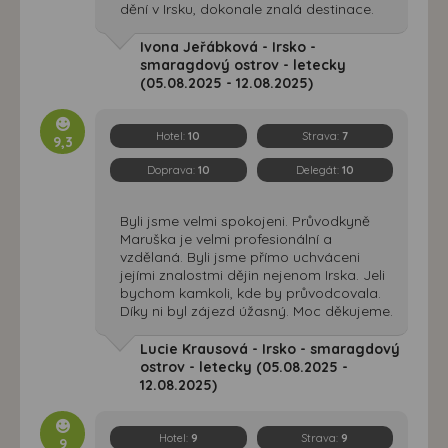
dění v Irsku, dokonale znalá destinace.
Ivona Jeřábková - Irsko -
smaragdový ostrov - letecky
(05.08.2025 - 12.08.2025)
Hotel:
10
Strava:
7
9,3
Doprava:
10
Delegát:
10
Byli jsme velmi spokojeni. Průvodkyně
Maruška je velmi profesionální a
vzdělaná. Byli jsme přímo uchváceni
jejími znalostmi dějin nejenom Irska. Jeli
bychom kamkoli, kde by průvodcovala.
Díky ni byl zájezd úžasný. Moc děkujeme.
Lucie Krausová - Irsko - smaragdový
ostrov - letecky (05.08.2025 -
12.08.2025)
Hotel:
9
Strava:
9
9