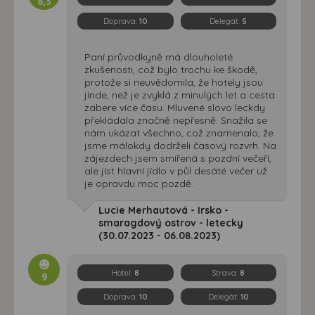
8,3
Doprava:
10
Delegát:
5
Paní průvodkyně má dlouholeté
zkušenosti, což bylo trochu ke škodě,
protože si neuvědomila, že hotely jsou
jinde, než je zvyklá z minulých let a cesta
zabere více času. Mluvené slovo leckdy
překládala značně nepřesně. Snažila se
nám ukázat všechno, což znamenalo, že
jsme málokdy dodrželi časový rozvrh. Na
zájezdech jsem smířená s pozdní večeří,
ale jíst hlavní jídlo v půl desáté večer už
je opravdu moc pozdě.
Lucie Merhautová - Irsko -
smaragdový ostrov - letecky
(30.07.2023 - 06.08.2023)
Hotel:
8
Strava:
8
9
Doprava:
10
Delegát:
10