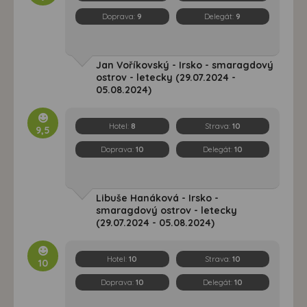
Doprava:
9
Delegát:
9
Jan Voříkovský - Irsko - smaragdový
ostrov - letecky (29.07.2024 -
05.08.2024)
Hotel:
8
Strava:
10
9,5
Doprava:
10
Delegát:
10
Libuše Hanáková - Irsko -
smaragdový ostrov - letecky
(29.07.2024 - 05.08.2024)
Hotel:
10
Strava:
10
10
Doprava:
10
Delegát:
10