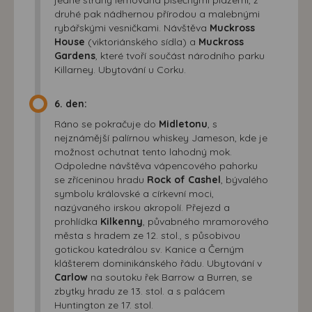
druhé pak nádhernou přírodou a malebnými
rybářskými vesničkami. Návštěva
Muckross
House
(viktoriánského sídla) a
Muckross
Gardens
, které tvoří součást národního parku
Killarney. Ubytování u Corku.
6. den:
Ráno se pokračuje do
Midletonu
, s
nejznámější palírnou whiskey Jameson, kde je
možnost ochutnat tento lahodný mok.
Odpoledne návštěva vápencového pahorku
se zříceninou hradu
Rock of Cashel
, bývalého
symbolu královské a církevní moci,
nazývaného irskou akropolí. Přejezd a
prohlídka
Kilkenny
, půvabného mramorového
města s hradem ze 12. stol., s působivou
gotickou katedrálou sv. Kanice a Černým
klášterem dominikánského řádu. Ubytování v
Carlow
na soutoku řek Barrow a Burren, se
zbytky hradu ze 13. stol. a s palácem
Huntington ze 17. stol.