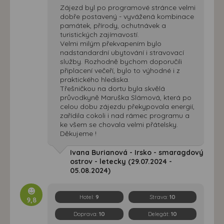
Zájezd byl po programové stránce velmi
dobře postavený - vyvážená kombinace
památek, přírody, ochutnávek a
turistických zajímavostí.
Velmi milým překvapením bylo
nadstandardní ubytování i stravovací
služby. Rozhodně bychom doporučili
připlacení večeří, bylo to výhodné i z
praktického hlediska.
Třešničkou na dortu byla skvělá
průvodkyně Maruška Slámová, která po
celou dobu zájezdu překypovala energií,
zařídila cokoli i nad rámec programu a
ke všem se chovala velmi přátelsky.
Děkujeme !
Ivana Burianová - Irsko - smaragdový
ostrov - letecky (29.07.2024 -
05.08.2024)
Hotel:
9
Strava:
10
9,8
Doprava:
10
Delegát:
10