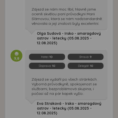
Zájezd se nám moc líbil, hlavně jsme
ocenili skvělou paní průvodkyni Marii
Slámovou, která se nám nadstandardně
věnovala a její znalosti byly excelentní.
Olga Sudová - Irsko - smaragdový
ostrov - letecky (05.08.2025 -
12.08.2025)
Hotel:
10
Strava:
9
9,8
Doprava:
10
Delegát:
10
Zájezd se vydařil po všech stránkách.
Výborná průvodkyně, spokojenost se
službami, bezproblémová skupina, i
počasí až na pár kapek vyšlo.
Eva Straková - Irsko - smaragdový
ostrov - letecky (05.08.2025 -
12.08.2025)