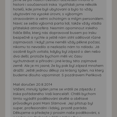
historii i současnosti Irska. Vystřídali jsme několik
hotelů, kde jsme byli ubytovaní a bylo to vždy
ubytování na vysoké úrovni, s výborným
stravováním a velmi ochotným a milým personálem.
Navíc se sešla výborná parta lidí, takže vždy vládla
přátelská atmosféra. Nesmím opominout irského
řidiče Billa, který nás dopravoval busem po Irsku
bezpečně a rychle a ještě nám stihl sdělovat různé
zajímavosti. I když jsme neměli vždy pěkné počasí,
nikomu to nevadilo a nezkazilo nám to náladu. Já
osobně bych uvítala, kdyby byl zájezd o den nebo
dva delší, protože bychom měli víc času
vychutnávat si přírodní i jiné krásy této zajímavé
země. Ale je mi jasné, že by pak byl zájezd mnohem
dražší. Ještě jednou děkuji za krásný týden, na který
budeme dlouho vzpomínat. S pozdravem Perlíková
Mail doručen 20.8.2014
Vážení, minulý týden jsme se vrátili ze zájezdu z
Irska pořádaného Vaší kanceláří. Chtěli bychom
tímto vyjádřit poděkování skvělé a obětavé
průvodkyni paní Marii Slámové. Její přístup byl
super, profesionální i lidský, prostě paráda.
Děkujeme a předejte ji prosím naše poděkování, s