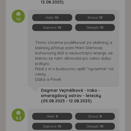
12.08.2025)
Hotel:
10
Strava:
10
10
Doprava:
10
Delegát:
10
Tímto chceme poděkovat za obětavý a
laskavý přístup paní Marii Slámové,
bohorovný klid a neutuchající energii, se
kterou se nám věnovala po celou dobu
pobytu.
Rádi s ní v budoucnu opět "vyrazíme" na
cesty.
Dáša a Pavel
Dagmar Vejmělková - Irsko -
smaragdový ostrov - letecky
(05.08.2025 - 12.08.2025)
Hotel:
9
Strava:
8
9,3
Doprava:
10
Delegát:
10