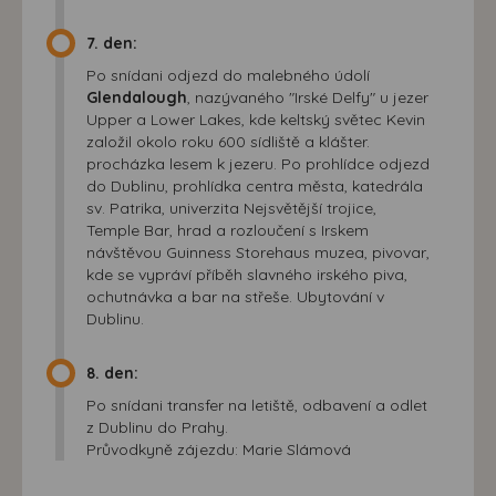
7. den:
Po snídani odjezd do malebného údolí
Glendalough
, nazývaného "Irské Delfy" u jezer
Upper a Lower Lakes, kde keltský světec Kevin
založil okolo roku 600 sídliště a klášter.
procházka lesem k jezeru. Po prohlídce odjezd
do Dublinu, prohlídka centra města, katedrála
sv. Patrika, univerzita Nejsvětější trojice,
Temple Bar, hrad a rozloučení s Irskem
návštěvou Guinness Storehaus muzea, pivovar,
kde se vypráví příběh slavného irského piva,
ochutnávka a bar na střeše. Ubytování v
Dublinu.
8. den:
Po snídani transfer na letiště, odbavení a odlet
z Dublinu do Prahy.
Průvodkyně zájezdu: Marie Slámová