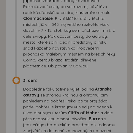
japonská zahrada z doby Edvardovců.
Pokračování cesty do vnitrozemí, návštěva
raně křesťanského centra, klášterního areálu
Clonmacnoise
. První klášter stál v těchto
místech již v r. 545, největšího rozkvětu však
dosáhl v 7. - 12. stol., kdy sem přicházeli mniši z
celé Evropy. Pokračování cesty do Galway,
města, které splní ideální představy o Irsku
snad každého návštěvníka. Podvečerní
procházka malebným městem na březích řeky
Corrib, kterou brázdí tradiční dřevěné
plachetnice. Ubytování v Galway.
3. den:
Dopoledne fakultativně výlet lodí na
Aranské
ostrovy
se strohou krajinou a ohromujícím
pohledem na pobřeží Irska, po té projížďka
podél pobřeží s krásnými výhledy na oceán k
8 km dlouhým útesům
Cliffs of Moher
a dále
přes neobvyklou drsnou divočinu
Burren
s
jedinečným botanickým prostředím k jednomu
z největších dolmenů zachovaných na území