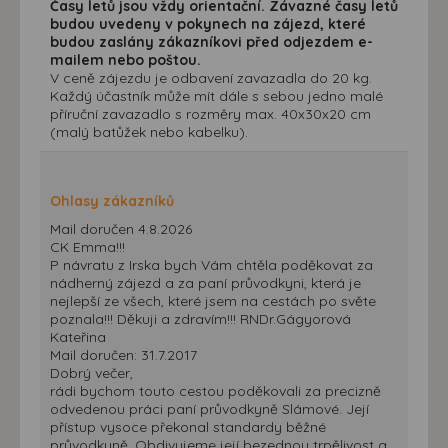
Časy letů jsou vždy orientační. Závazné časy letů
budou uvedeny v pokynech na zájezd, které
budou zaslány zákazníkovi před odjezdem e-
mailem nebo poštou.
V ceně zájezdu je odbavení zavazadla do 20 kg.
Každý účastník může mít dále s sebou jedno malé
příruční zavazadlo s rozměry max. 40x30x20 cm
(malý batůžek nebo kabelku).
Ohlasy zákazníků
Mail doručen 4.8.2026
CK Emma!!!
P návratu z Irska bych Vám chtěla poděkovat za
nádherný zájezd a za paní průvodkyni, která je
nejlepší ze všech, které jsem na cestách po světe
poznala!!! Děkuji a zdravím!!! RNDr.Gágyorová
Kateřina
Mail doručen: 31.7.2017
Dobrý večer,
rádi bychom touto cestou poděkovali za precizně
odvedenou práci paní průvodkyně Slámové. Její
přístup vysoce překonal standardy běžné
průvodkyně. Obdivujeme její bezednou trpělivost a