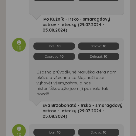
Ivo Kužník - Irsko - smaragdový
ostrov - letecky (29.07.2024 -
05.08.2024)
Hotel:
10
Strava:
10
10
Doprava:
10
Delegát:
10
Úžasná průvodkyně Maruška,která nám
ukázala všechno co šlo,snažila se
vyhovět všem,zahrnula nás
historií.Škoda,že jsem ji poznala tak
pozdě.
Eva Brzobohatá - Irsko - smaragdový
ostrov - letecky (29.07.2024 -
05.08.2024)
Hotel:
10
Strava:
10
10