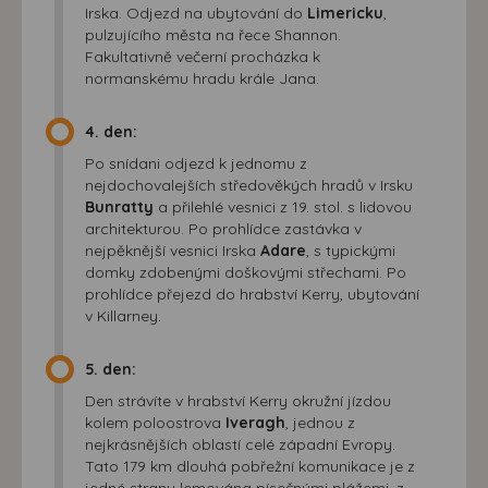
Irska. Odjezd na ubytování do
Limericku
,
pulzujícího města na řece Shannon.
Fakultativně večerní procházka k
normanskému hradu krále Jana.
4. den:
Po snídani odjezd k jednomu z
nejdochovalejších středověkých hradů v Irsku
Bunratty
a přilehlé vesnici z 19. stol. s lidovou
architekturou. Po prohlídce zastávka v
nejpěknější vesnici Irska
Adare
, s typickými
domky zdobenými doškovými střechami. Po
prohlídce přejezd do hrabství Kerry, ubytování
v Killarney.
5. den:
Den strávíte v hrabství Kerry okružní jízdou
kolem poloostrova
Iveragh
, jednou z
nejkrásnějších oblastí celé západní Evropy.
Tato 179 km dlouhá pobřežní komunikace je z
jedné strany lemována písečnými plážemi, z