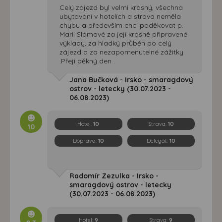
Celý zájezd byl velmi krásný, všechna
ubytování v hotelích a strava neměla
chybu a především chci poděkovat p.
Marii Slámové za její krásně připravené
výklady, za hladký průběh po celý
zájezd a za nezapomenutelné zážitky
.Přeji pěkný den .
Jana Bučková - Irsko - smaragdový
ostrov - letecky (30.07.2023 -
06.08.2023)
Hotel:
10
Strava:
10
10
Doprava:
10
Delegát:
10
Radomír Zezulka - Irsko -
smaragdový ostrov - letecky
(30.07.2023 - 06.08.2023)
Hotel:
9
Strava:
9